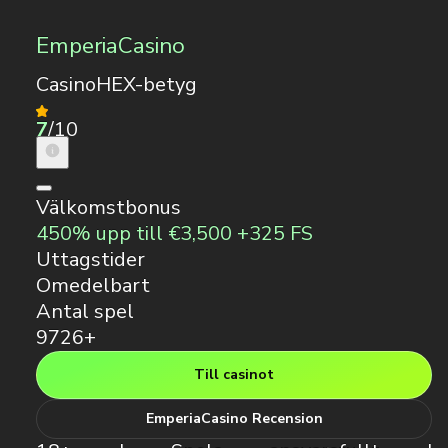
EmperiaCasino
CasinoHEX-betyg
7
/10
Välkomstbonus
450% upp till €3,500 +325 FS
Uttagstider
Omedelbart
Antal spel
9726+
Till casinot
EmperiaCasino Recension