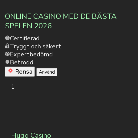
ONLINE CASINO MED DE BÄSTA
SPELEN 2026
Certifierad
Tryggt och säkert
Expertbedömd
Betrodd
Rensa
Använd
1
Hugo Casino