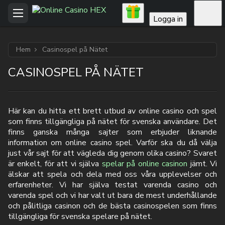
Logga in
Hem
Casinospel på Nätet
CASINOSPEL PÅ NÄTET
Här kan du hitta ett brett utbud av online casino och spel
som finns tillgängliga på nätet för svenska användare. Det
finns ganska många sajter som erbjuder liknande
information om online casino spel. Varför ska du då välja
just vår sajt för att vägleda dig genom olika casino? Svaret
är enkelt, för att vi själva
spelar på online casinon
jämt. Vi
älskar att spela och dela med oss våra upplevelser och
erfarenheter. Vi har själva testat varenda casino och
varenda spel och vi har valt ut bara de mest underhållande
och pålitliga casinon och de bästa casinospelen som finns
tillgängliga för svenska spelare på nätet.