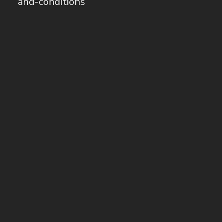
and-conditions