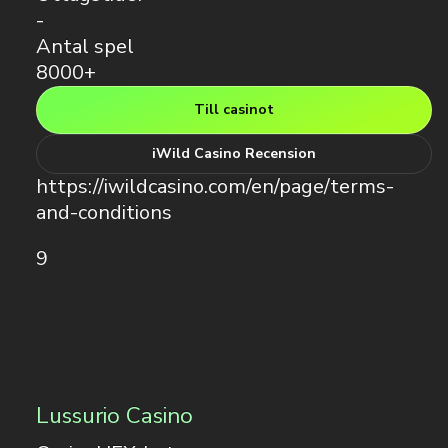
-
Antal spel
8000+
Till casinot
iWild Casino Recension
https://iwildcasino.com/en/page/terms-
and-conditions
9
Lussurio Casino