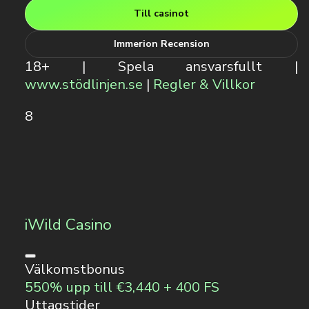
Till casinot
Immerion Recension
18+ | Spela ansvarsfullt |
www.stödlinjen.se
|
Regler & Villkor
8
iWild Casino
Välkomstbonus
550% upp till €3,440 + 400 FS
Uttagstider