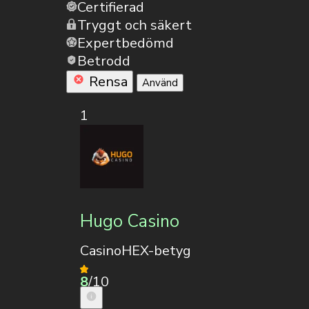
Certifierad
Tryggt och säkert
Expertbedömd
Betrodd
Rensa
Använd
1
Hugo Casino
CasinoHEX-betyg
8
/10