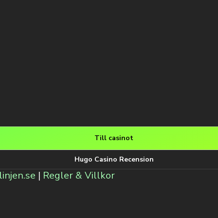
Till casinot
Hugo Casino Recension
injen.se
|
Regler & Villkor