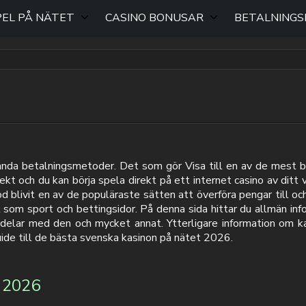
PEL PÅ NÄTET
CASINO BONUSAR
BETALNING
kända betalningsmetoder. Det som gör Visa till en av de mest
ekt och du kan börja spela direkt på ett internet casino av ditt 
blivit en av de populäraste sätten att överföra pengar till och
 som sport och bettingsidor. På denna sida hittar du allmän inf
rdelar med den och mycket annat. Ytterligare information om k
uide till de bästa svenska kasinon på nätet 2026.
 2026