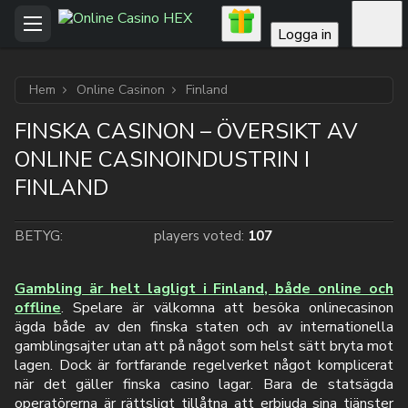
Logga in
Hem
Online Casinon
Finland
FINSKA CASINON – ÖVERSIKT AV
ONLINE CASINOINDUSTRIN I
FINLAND
BETYG:
players voted:
107
Gambling är helt lagligt i Finland, både online och
offline
. Spelare är välkomna att besöka onlinecasinon
ägda både av den finska staten och av internationella
gamblingsajter utan att på något som helst sätt bryta mot
lagen. Dock är fortfarande regelverket något komplicerat
när det gäller finska casino lagar. Bara de statsägda
operatörerna är rättsligt tillåtna att erbjuda sina tjänster