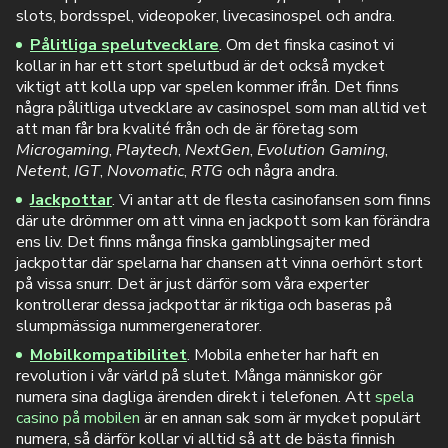
slots, bordsspel, videopoker, livecasinospel och andra.
Pålitliga spelutvecklare
. Om det finska casinot vi
kollar in har ett stort spelutbud är det också mycket
viktigt att kolla upp var spelen kommer ifrån. Det finns
några pålitliga utvecklare av casinospel som man alltid vet
att man får bra kvalité från och de är företag som
Microgaming
,
Playtech
,
NextGen
,
Evolution Gaming
,
Netent
,
IGT
,
Novomatic
,
RTG
och några andra.
Jackpottar
. Vi antar att de flesta casinofansen som finns
där ute drömmer om att vinna en jackpott som kan förändra
ens liv. Det finns många finska gamblingsajter med
jackpottar där spelarna har chansen att vinna oerhört stort
på vissa snurr. Det är just därför som våra experter
kontrollerar dessa jackpottar är riktiga och baseras på
slumpmässiga nummergeneratorer.
Mobilkompatibilitet
. Mobila enheter har haft en
revolution i vår värld på slutet. Många människor gör
numera sina dagliga ärenden direkt i telefonen. Att
spela
casino på mobilen
är en annan sak som är mycket populärt
numera, så därför kollar vi alltid så att de bästa finnish