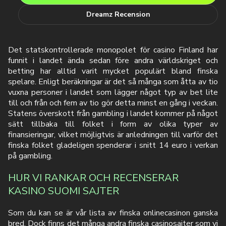
Dreamz Recension
Det statskontrollerade monopolet för casino Finland har
funnit i landet ända sedan före andra världskriget och
betting har alltid varit mycket populärt bland finska
spelare. Enligt beräkningar är det så många som åtta av tio
vuxna personer i landet som lägger något typ av bet lite
till och från och fem av tio gör detta minst en gång i veckan.
Statens överskott från gambling i landet kommer på något
sätt tillbaka till folket i form av olika typer av
finansieringar, vilket möjligtvis är anledningen till varför det
finska folket gladeligen spenderar i snitt 14 euro i verkan
på gambling.
HUR VI RANKAR OCH RECENSERAR
KASINO SUOMI SAJTER
Som du kan se är vår lista av finska onlinecasinon ganska
bred. Dock finns det många andra finska casinosajter som vi