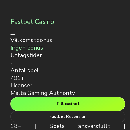
Fastbet Casino
Välkomstbonus
Ingen bonus
Uttagstider
-
Antal spel
491+
Licenser
Malta Gaming Authority
Till casinot
Fastbet Recension
18+ | Spela ansvarsfullt |