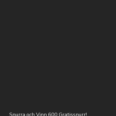
Snurra och Vinn 600 Gratissnurr!