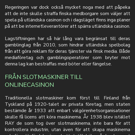
Regeringen var dock också mycket noga med att påpeka
att de inte skulle straffa finska medborgare som väljer att
spela på utländska casinon och i dagsläget finns inga planer
på att be internetleverantörer att spärra utländska casinon.
Lagstiftningen har så här lång vara begränsat till deras
gamblinglag från 2010, som hindrar utländska spelbolag
från att göra reklam för deras tjänster via finsk media. Både
mediaföretag och gamblingoperatörer som bryter mot
denna lag kan bestraffas med böter eller fängelse.
FRÅN SLOTMASKINER TILL
ONLINECASINON
Traditionella slotmaskiner kom först till Finland från
Tyskland på 1920-talet av privata företag, men staten
bestämde år 1933 att enbart välgörenhetsorganisationer
skulle få licens att köra maskinerna. År 1938 blev istället
RAY de som tog över slotmaskinerna, inte bara för att
kontrollera industrin, utan även för att skapa maskinerna