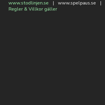
www.stodlinjen.se
| www.spelpaus.se |
Regler & Villkor gäller