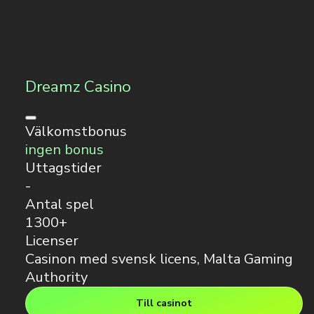
Dreamz Casino
Välkomstbonus
ingen bonus
Uttagstider
-
Antal spel
1300+
Licenser
Casinon med svensk licens, Malta Gaming
Authority
Till casinot