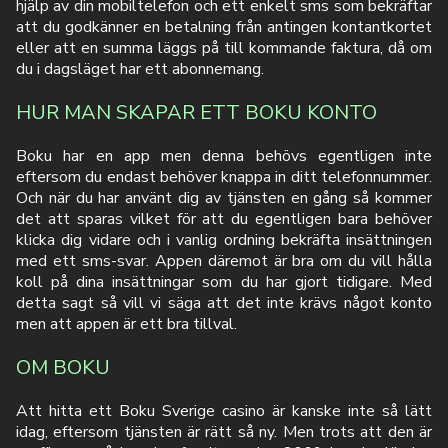
hjälp av din mobiltelefon och ett enkelt sms som bekräftar
att du godkänner en betalning från antingen kontantkortet
eller att en summa läggs på till kommande faktura, då om
du i dagsläget har ett abonnemang.
HUR MAN SKAPAR ETT BOKU KONTO
Boku har en app men denna behövs egentligen inte
eftersom du endast behöver knappa in ditt telefonnummer.
Och när du har använt dig av tjänsten en gång så kommer
det att sparas vilket för att du egentligen bara behöver
klicka dig vidare och i vanlig ordning bekräfta insättningen
med ett sms-svar. Appen däremot är bra om du vill hålla
koll på dina insättningar som du har gjort tidigare. Med
detta sagt så vill vi säga att det inte krävs något konto
men att appen är ett bra tillval.
OM BOKU
Att hitta ett Boku Sverige casino är kanske inte så lätt
idag, eftersom tjänsten är rätt så ny. Men trots att den är