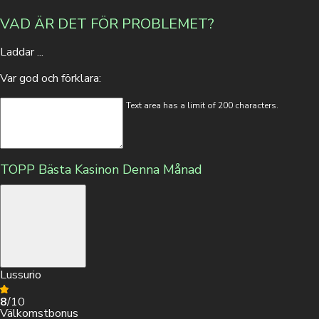
VAD ÄR DET FÖR PROBLEMET?
Laddar ...
Var god och förklara:
Text area has a limit of 200 characters.
Min. insättning
20 EUR
TOPP Bästa Kasinon Denna Månad
Välkomstbonus
400% upp till €4,000 + 1200 FS + Bonusspel
Insättningsmetoder
Lussurio
Till casinot
8
/10
Välkomstbonus