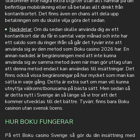
tillkommer inte några extra utgifter utan allt hamnar på din
befintliga mobilräkning eller så betalas allt direkt från
kontantkortet. Det finns även en chans att dela upp
betalningen om du skulle vilja göra det sedan.
Nackdelar:
Om du sedan skulle använda dig av ett
kontantkort där du får in samtal varje månad och inte har
ett saldo som du ringer ifrån så går det tyvärr inte att
använda sig av den metod som Boku casino 2026 har. En
annan nackdel är begränsningen med att inte kunna
använda sig av samma metod även när man gör uttag utan
att denna metod endast kan användas till insättningar. Det
finns också vissa begränsningar på hur mycket som man kan
sätta in varje gång. Detta är extra surt om man vill kunna
utnyttja välkomstbonusarna på bästa sätt. Men sedan så
är detta nytt i Sverige än så länge så vi tror att det
kommer utvecklas till det bättre. Tyvärr, finns bara Boku
casinon utan svensk licens.
HUR BOKU FUNGERAR
På ett Boku casino Sverige så gör du din insättning med