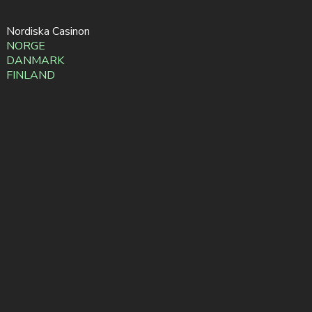
Nordiska Casinon
NORGE
DANMARK
FINLAND