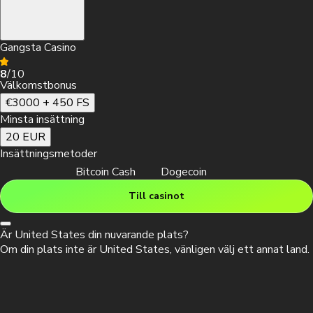
Gangsta Casino
8
/10
Välkomstbonus
€3000 + 450 FS
Minsta insättning
20 EUR
Insättningsmetoder
Bitcoin Cash
Dogecoin
Till casinot
Är
United States
din nuvarande plats?
Om din plats inte är
United States
, vänligen välj ett annat land.