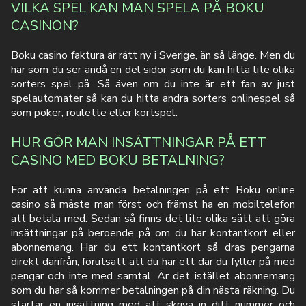
VILKA SPEL KAN MAN SPELA PÅ BOKU
CASINON?
Boku casino faktura är rätt ny i Sverige, än så länge. Men du
har som du ser ändå en del sidor som du kan hitta lite olika
sorters spel på. Så även om du inte är ett fan av just
spelautomater så kan du hitta andra sorters onlinespel så
som poker, roulette eller kortspel.
HUR GÖR MAN INSÄTTNINGAR PÅ ETT
CASINO MED BOKU BETALNING?
För att kunna använda betalningen på ett Boku online
casino så måste man först och främst ha en mobiltelefon
att betala med. Sedan så finns det lite olika sätt att göra
insättningar på beroende på om du har kontantkort eller
abonnemang. Har du ett kontantkort så dras pengarna
direkt därifrån, förutsatt att du har ett där du fyller på med
pengar och inte med samtal. Är det istället abonnemang
som du har så kommer betalningen på din nästa räkning. Du
startar en insättning med att skriva in ditt nummer och