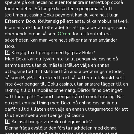
spelare på onlinecasino eller för andra internetköp också
för den delen. Så länge du sätter in pengarna på ett
legitimerat casino Boku payment kan du vara helt lugn.
Eftersom Boku förlitar sig på ett antal olika mobila nätverk
(som är strikt kontrollerade) för att göra betalningar, samt
oberoende organ så som
Ofcom
för att kontrollera
säkerheten, kan man vara helt säker när man använder
Boku.
4️⃣ Kan jag ta ut pengar med hjälp av Boku?
Med Boku kan du tyvärr inte ta ut pengar via casino på
samma sätt, utan du måste istället välja en annan
uttagsmetod. Till skillnad från andra betalningsmetoder,
så som PayPal eller kreditkort så sätter du tekniskt sett
inte över pengar till Boku casino, utan snarare lägger till en
räkning till ditt mobilabonnemang. Därför finns det inget
sätt för dig att ”ta bort” pengar från din mobilräkning. När
du gjort en insättning med Boku på online casino är du
därför alltid tillåten att välja en annan uttagsmetod för att
få ut eventuella vinstpengar på casino.
5️⃣ Är insättningar via Boku obegränsade?
Denna fråga avslöjar den första nackdelen med denna