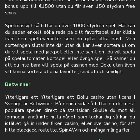
bonus upp till €1500 utan du får även 150 stycken free
spins.
Spelmässigt så hittar du över 1000 stycken spel. Här kan
du sedan enkelt söka reda på ditt favoritspel eller klicka
fram den spelleverantör som du gillar allra bäst. Men
sorteringen slutar inte där utan du kan även sortera ut om
du vill spela med jackpot eller inte samt om du vill spela
på spelautomater, kortspel eller övriga spel. Så känner du
att du inte bara vill spela på casinon med Boku utan även
vill kunna sortera ut dina favoriter, snabbt och smidigt.
Betwinner
Ytterligare ett Ytterligare ett Boku casino utan licens i
Sverige är
Betwinner
. På denna sida så hittar du de mest
populära spelen direkt på startsidan. Skulle du mot all
förmodan ändå inte hitta något som lockar dig så kan du
istället gå in under fliken casino, eller live casino, för att
hitta blackjack, roulette, SpinAWin och många många fler.