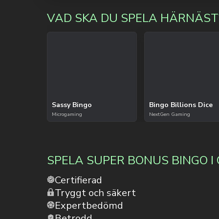
VAD SKA DU SPELA HÄRNÄST
Sassy Bingo
Bingo Billions Dice
Microgaming
NextGen Gaming
SPELA SUPER BONUS BINGO I
Certifierad
Tryggt och säkert
Expertbedömd
Betrodd