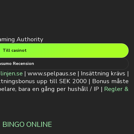
aming Authority
Till casinot
asumo Recension
injen.se
| www.spelpaus.se | Insättning krävs |
ättningsbonus upp till SEK 2000 | Bonus måste
lare, bara en gång per hushåll / IP |
Regler &
 BINGO ONLINE