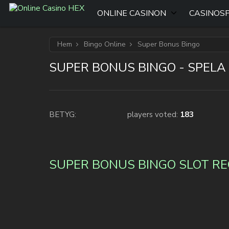
ONLINE CASINON
CASINOS
Hem
Bingo Online
Super Bonus Bingo
SUPER BONUS BINGO - SPELA
BETYG:
players voted:
183
SUPER BONUS BINGO SLOT R