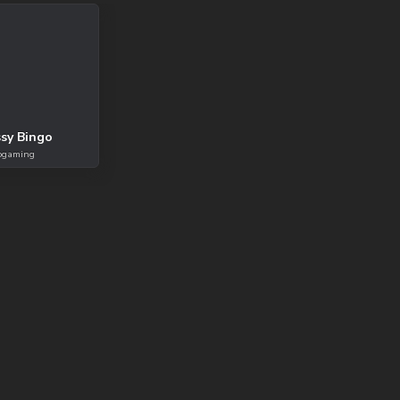
sy Bingo
ogaming