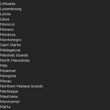
Lithuania
Luxembourg
Latvia
Libya
Morocco
Monaco
Moldova
Montenegro
Saint Martin
Madagascar
Marshall Islands
North Macedonia
Mali
Myanmar
Mongolia
Macau
Northern Mariana Islands
Martinique
Mauritania
Montserrat
Malta