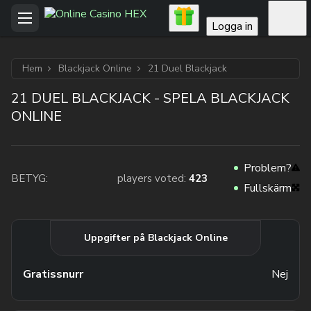
Logga in
Hem
Blackjack Online
21 Duel Blackjack
21 DUEL BLACKJACK - SPELA BLACKJACK
ONLINE
Problem?
BETYG:
players voted:
423
Fullskärm
Uppgifter på Blackjack Online
Gratissnurr
Nej