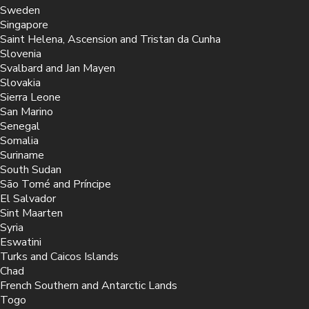
Sweden
Singapore
Saint Helena, Ascension and Tristan da Cunha
Slovenia
Svalbard and Jan Mayen
Slovakia
Sierra Leone
San Marino
Senegal
Somalia
Suriname
South Sudan
São Tomé and Príncipe
El Salvador
Sint Maarten
Syria
Eswatini
Turks and Caicos Islands
Chad
French Southern and Antarctic Lands
Togo