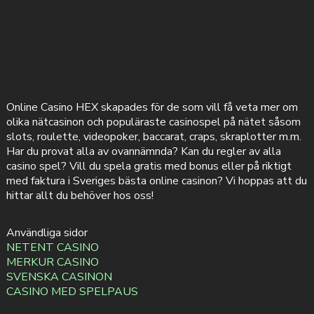
Online Casino HEX skapades för de som vill få veta mer om
olika nätcasinon och populäraste casinospel på nätet såsom
slots, roulette, videopoker, baccarat, craps, skraplotter m.m.
Har du provat alla av ovannämnda? Kan du regler av alla
casino spel? Vill du spela gratis med bonus eller på riktigt
med faktura i Sveriges bästa online casinon? Vi hoppas att du
hittar allt du behöver hos oss!
Användliga sidor
NETENT CASINO
MERKUR CASINO
SVENSKA CASINON
CASINO MED SPELPAUS