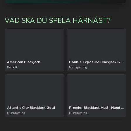
VAD SKA DU SPELA HÄRNÄST?
American Blackjack
Double Exposure Blackjack Gold
BetSoft
Microgaming
Atlantic City Blackjack Gold
Premier Blackjack Multi-Hand Gold
Microgaming
Microgaming