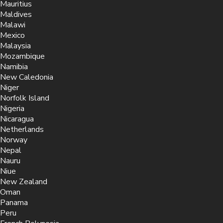
Mauritius
Maldives
Malawi
Mexico
Malaysia
Mozambique
Namibia
New Caledonia
Niger
Norfolk Island
Nigeria
Nicaragua
Netherlands
Norway
Nepal
Nauru
Niue
New Zealand
Oman
Panama
Peru