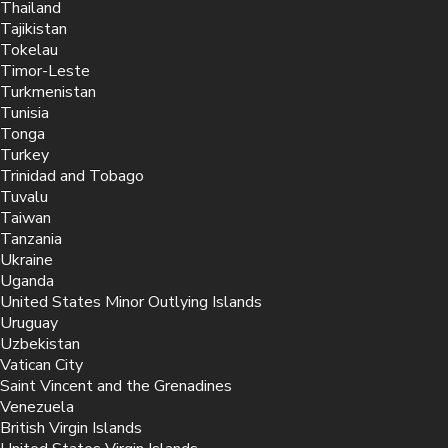
Thailand
Tajikistan
Tokelau
Timor-Leste
Turkmenistan
Tunisia
Tonga
Turkey
Trinidad and Tobago
Tuvalu
Taiwan
Tanzania
Ukraine
Uganda
United States Minor Outlying Islands
Uruguay
Uzbekistan
Vatican City
Saint Vincent and the Grenadines
Venezuela
British Virgin Islands