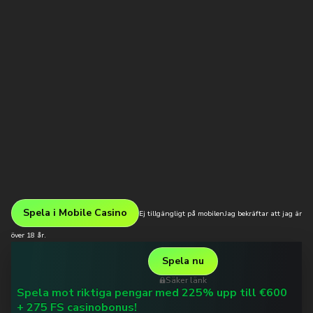
Spela i Mobile Casino
Ej tillgängligt på mobilen
Jag bekräftar att jag är
över 18 år.
Spela nu
Säker länk
Spela mot riktiga pengar med 225% upp till €600
+ 275 FS casinobonus!