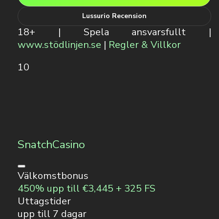
Lussurio Recension
18+ | Spela ansvarsfullt |
www.stödlinjen.se
|
Regler & Villkor
10
SnatchCasino
Välkomstbonus
450% upp till €3,445 + 325 FS
Uttagstider
upp till 7 dagar