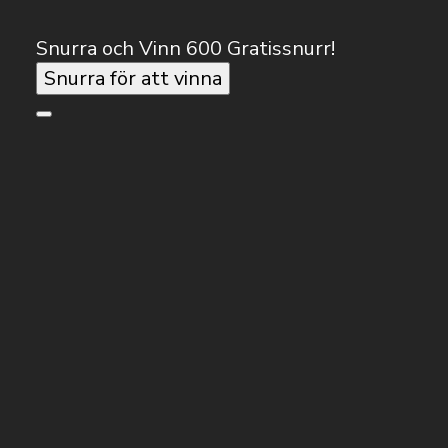
Snurra och Vinn 600 Gratissnurr!
Snurra för att vinna