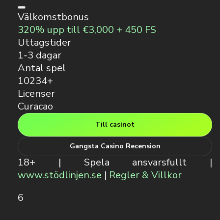
Välkomstbonus
320% upp till €3,000 + 450 FS
Uttagstider
1-3 dagar
Antal spel
10234+
Licenser
Curacao
Till casinot
Gangsta Casino Recension
18+ | Spela ansvarsfullt |
www.stödlinjen.se
|
Regler & Villkor
6