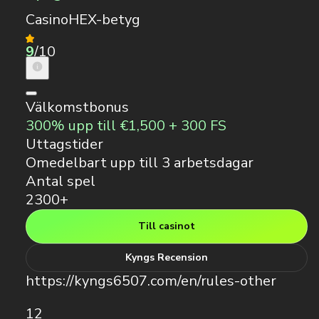
CasinoHEX-betyg
9
/10
Välkomstbonus
300% upp till €1,500 + 300 FS
Uttagstider
Omedelbart upp till 3 arbetsdagar
Antal spel
2300+
Till casinot
Kyngs Recension
https://kyngs6507.com/en/rules-other
12