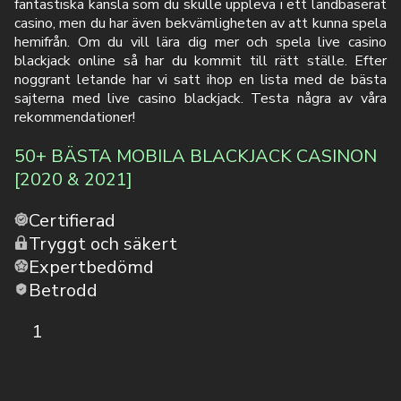
fantastiska känsla som du skulle uppleva i ett landbaserat
casino, men du har även bekvämligheten av att kunna spela
hemifrån. Om du vill lära dig mer och spela live casino
blackjack online så har du kommit till rätt ställe. Efter
noggrant letande har vi satt ihop en lista med de bästa
sajterna med live casino blackjack. Testa några av våra
rekommendationer!
50+ BÄSTA MOBILA BLACKJACK CASINON
[2020 & 2021]
Certifierad
Tryggt och säkert
Expertbedömd
Betrodd
1