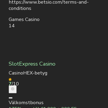
https://www.betsio.com/terms-and-
conditions
Games Casino
14
SlotExpress Casino
CasinoHEX-betyg
7
/10
Välkomstbonus