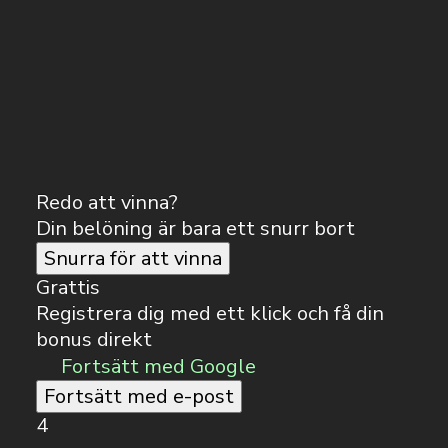
Redo att vinna?
Din belöning är bara ett snurr bort
Snurra för att vinna
Grattis
Registrera dig med ett klick och få din
bonus direkt
Fortsätt med Google
Fortsätt med e-post
4