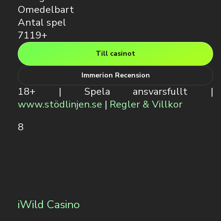
Omedelbart
Antal spel
7119+
Till casinot
Immerion Recension
18+ | Spela ansvarsfullt |
www.stödlinjen.se
|
Regler & Villkor
8
iWild Casino