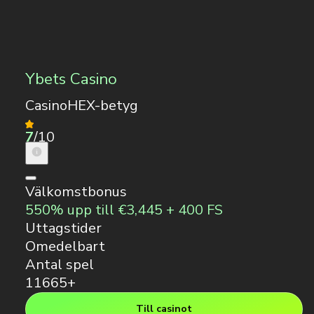
Ybets Casino
CasinoHEX-betyg
7
/10
Välkomstbonus
550% upp till €3,445 + 400 FS
Uttagstider
Omedelbart
Antal spel
11665+
Till casinot