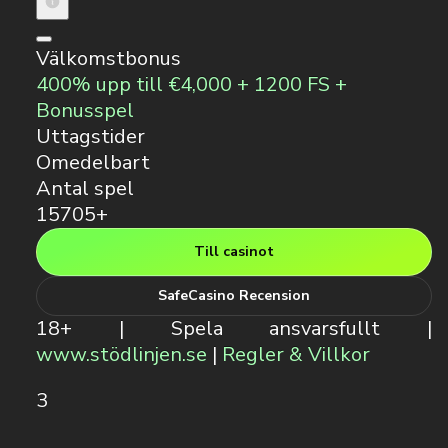
Välkomstbonus
400% upp till €4,000 + 1200 FS +
Bonusspel
Uttagstider
Omedelbart
Antal spel
15705+
Till casinot
SafeCasino Recension
18+ | Spela ansvarsfullt |
www.stödlinjen.se
|
Regler & Villkor
3