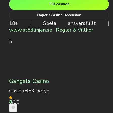
Till casinot
EmperiaCasino Recension
18+ | Spela ansvarsfullt |
www.stödlinjen.se
|
Regler & Villkor
5
Gangsta Casino
CasinoHEX-betyg
8
/10