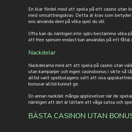
En klar fördel med att spela på ett casino utan bo
med omsättningskrav. Detta är krav som betyder a
ens använda dem på vilka spel du vill.
Ofta kan du nämligen inte själv bestämma vilka på
att free spinsen endast kan användas på ett fåtal
Nackdelar
Nackdelarna med att att spela på casino utan välko
utan kampanjer och ingen casinobonus i sikte så lå
alltid varit spelbolagens sätt att visa uppskattni
bonusar alltid kunnat ge.
En annan nackdel många upplevelser när de spelar 
nämligen att det är lättare att våga satsa och sp
BÄSTA CASINON UTAN BONU