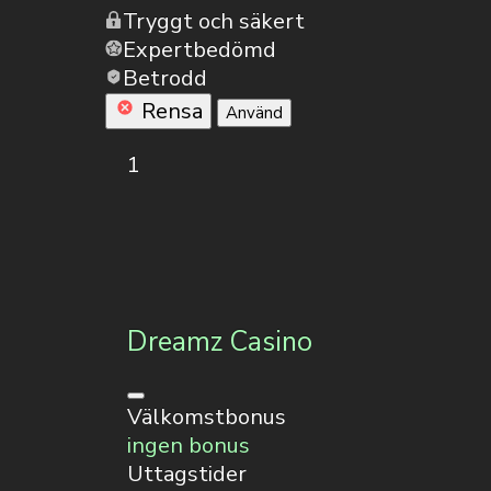
Tryggt och säkert
Expertbedömd
Betrodd
Rensa
Använd
1
Dreamz Casino
Välkomstbonus
ingen bonus
Uttagstider