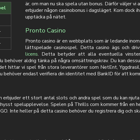
är, om man nu ska spela utan bonus. Därför väljer vi
pel
erbjuder någon casinobonus i dagsläget. Kom dock ih
upptäcka på nätet.
Pronto Casino
+
Pronto casino är en webbplats som är ledande inom o
+
lättspelade casinospel. Detta casino ägs och dr
licens
. Detta betyder att alla eventuella vinster
 du behöver aldrig tänka på några omsättningskrav. Du kan des
det hittar vi spel från stora leverantörer som NetEnt, Yggdras
 du behöver endast verifiera din identitet med BankID för att kom
rbjuder ett stort antal slots och andra spel som du kan njuta av.
n schysst spelupplevelse. Spelen på Thrills com kommer från en 
O. Inte heller på detta casino behöver du registrera dig och ska