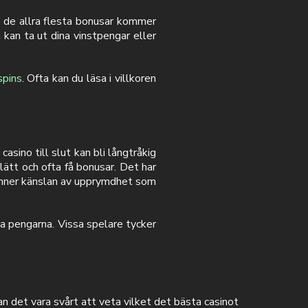
o, de allra flesta bonusar kommer
kan ta ut dina vinstpengar eller
spins
. Ofta kan du läsa i villkoren
sino till slut kan bli långtråkig
lätt och ofta få bonusar. Det har
svinner känslan av upprymdhet som
a pengarna. Vissa spelare tycker
kan det vara svårt att veta vilket det bästa casinot