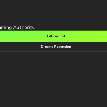
aming Authority
Till casinot
Dreamz Recension