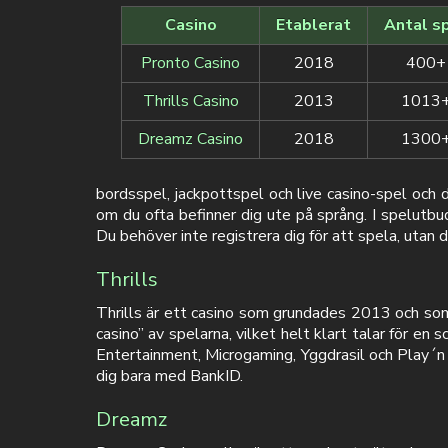
Casino
Etablerat
Antal s
Pronto Casino
2018
400+
Thrills Casino
2013
1013
Dreamz Casino
2018
1300
bordsspel, jackpottspel och live casino-spel och
om du ofta befinner dig ute på språng. I spelutbu
Du behöver inte registrera dig för att spela, utan
Thrills
Thrills är ett casino som grundades 2013 och som e
casino” av spelarna, vilket helt klart talar för e
Entertainment, Microgaming, Yggdrasil och Play´n G
dig bara med BankID.
Dreamz