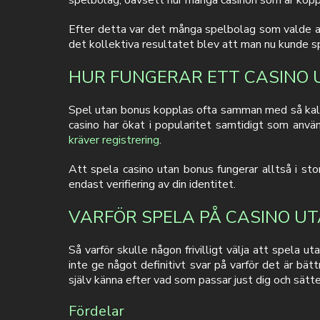
spelbolag, oavsett hur många casinon som är kopp
Efter detta var det många spelbolag som valde at
det kollektiva resultatet blev att man nu kunde sp
HUR FUNGERAR ETT CASINO 
Spel utan bonus kopplas ofta samman med så ka
casino har ökat i popularitet samtidigt som anvä
kräver registrering
.
Att spela casino utan bonus fungerar alltså i st
endast verifiering av din identitet.
VARFÖR SPELA PÅ CASINO U
Så varför skulle någon frivilligt välja att spela u
inte ge något definitivt svar på varför det är bä
själv känna efter vad som passar just dig och sätte
Fördelar