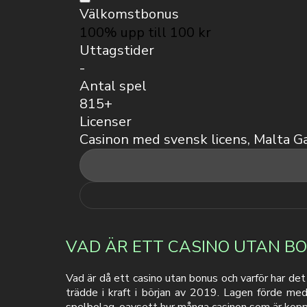
Välkomstbonus
100% upp till 100 kr
Uttagstider
-
Antal spel
815+
Licenser
Casinon med svensk licens, Malta G
VAD ÄR ETT CASINO UTAN B
Vad är då ett casino utan bonus och varför har de
trädde i kraft i början av 2019. Lagen förde med