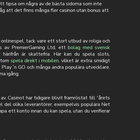
 att tipsa om några av de bästa sidorna som inte
åg att det finns många fler casinon utan bonus att
nlinespel, tack vare ett stort utbud av roliga och
ivs av PremierGaming Ltd, ett
bolag med svensk
 härifrån är skattefria. Här kan du spela slots,
sutom
spela direkt i mobilen
, vilket är extra smidigt
il, Play´n GO och många andra populära utvecklare.
ma igång.
 Casinot har tidigare blivit framröstat till “årets
hel del olika leverantörer, exempelvis populära Net
pa ett konto innan du kan spela, utan du verifierar