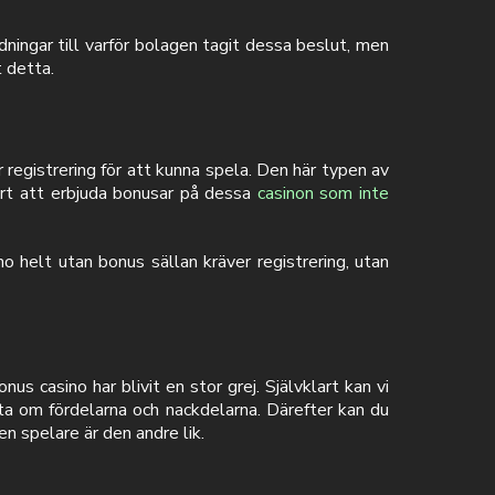
ingar till varför bolagen tagit dessa beslut, men
t detta.
r registrering för att kunna spela. Den här typen av
vårt att erbjuda bonusar på dessa
casinon som inte
 helt utan bonus sällan kräver registrering, utan
us casino har blivit en stor grej. Självklart kan vi
tta om fördelarna och nackdelarna. Därefter kan du
en spelare är den andre lik.