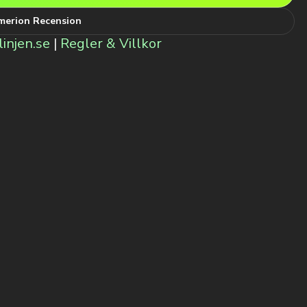
merion Recension
injen.se
|
Regler & Villkor