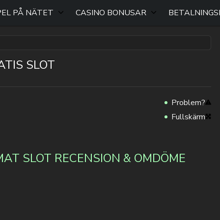
PEL PÅ NÄTET
CASINO BONUSAR
BETALNING
ATIS SLOT
Problem?
Fullskärm
MAT SLOT RECENSION & OMDÖME