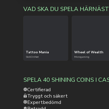
VAD SKA DU SPELA HÄRNÄST
Tattoo Mania
Wheel of Wealth
SkillOnNet
Microgaming
SPELA 40 SHINING COINS I C
Certifierad
Tryggt och säkert
Expertbedömd
Betrodd