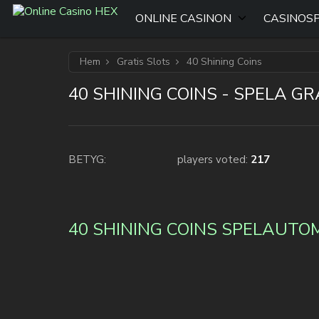
ONLINE CASINON
CASINOS
Hem
Gratis Slots
40 Shining Coins
40 SHINING COINS - SPELA GR
BETYG:
players voted:
217
40 SHINING COINS SPELAUTO