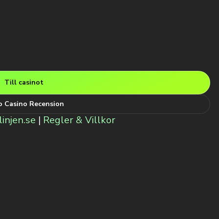
Till casinot
 Casino Recension
injen.se
|
Regler & Villkor