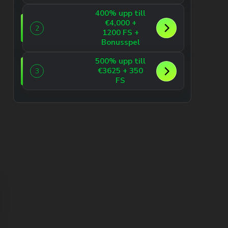
400% upp till
€4,000 +
2
1200 FS +
Bonusspel
500% upp till
€3625 + 350
3
FS