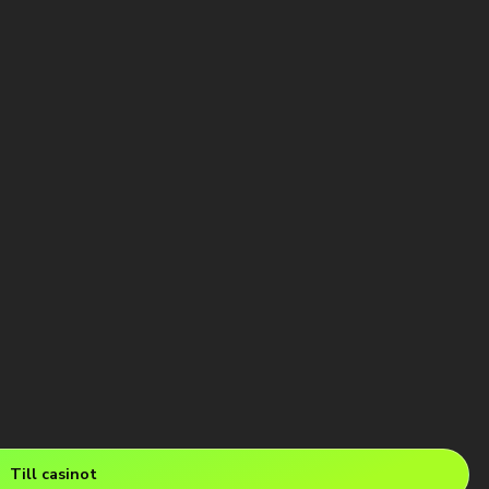
Till casinot