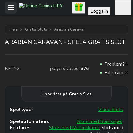
Logga in
Hem
Gratis Slots
Arabian Caravan
ARABIAN CARAVAN - SPELA GRATIS SLOT
Problem?
BETYG:
players voted:
376
Fullskärm
Uppgifter på Gratis Slot
Speltyper
Video Slots
Spelautomatens
Slots med Bonusspel
,
Features
Slots med Multiplikator
, Slots med