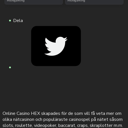
Microgaming
Microgaming
Dela
Online Casino HEX skapades för de som vill få veta mer om
olika nätcasinon och populäraste casinospel på nätet såsom
slots, roulette, videopoker, baccarat, craps, skraplotter m.m.