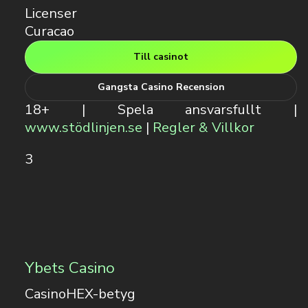
Licenser
Curacao
Till casinot
Gangsta Casino Recension
18+ | Spela ansvarsfullt |
www.stödlinjen.se
|
Regler & Villkor
3
Ybets Casino
CasinoHEX-betyg