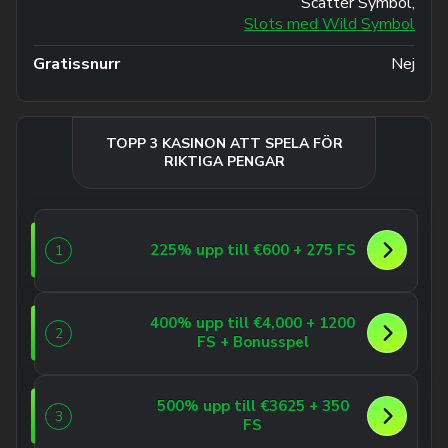
Scatter Symbol,
Slots med Wild Symbol
Gratissnurr
Nej
TOPP 3 KASINON ATT SPELA FÖR
RIKTIGA PENGAR
225% upp till €600 + 275 FS
1
400% upp till €4,000 + 1200
2
FS + Bonusspel
500% upp till €3625 + 350
3
FS