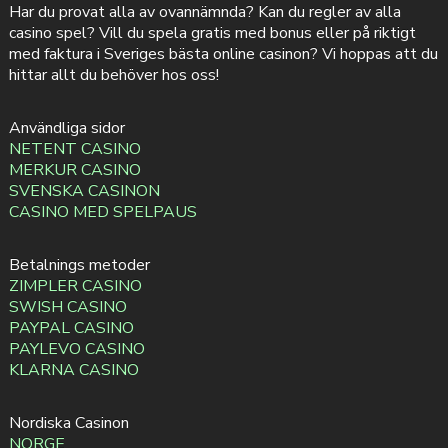
Har du provat alla av ovannämnda? Kan du regler av alla
casino spel? Vill du spela gratis med bonus eller på riktigt
med faktura i Sveriges bästa online casinon? Vi hoppas att du
hittar allt du behöver hos oss!
Användliga sidor
NETENT CASINO
MERKUR CASINO
SVENSKA CASINON
CASINO MED SPELPAUS
Betalnings metoder
ZIMPLER CASINO
SWISH CASINO
PAYPAL CASINO
PAYLEVO CASINO
KLARNA CASINO
Nordiska Casinon
NORGE