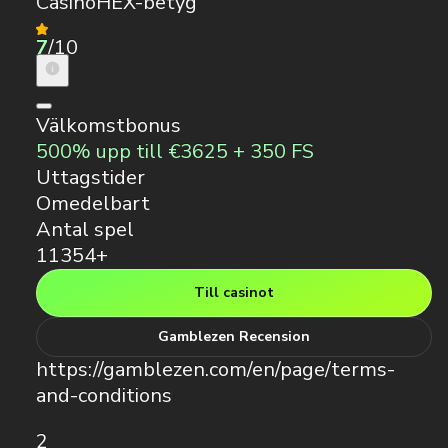
CasinoHEX-betyg
7
/10
Välkomstbonus
500% upp till €3625 + 350 FS
Uttagstider
Omedelbart
Antal spel
11354+
Till casinot
Gamblezen Recension
https://gamblezen.com/en/page/terms-
and-conditions
2