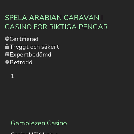
SPELA ARABIAN CARAVAN I
CASINO FÖR RIKTIGA PENGAR
Certifierad
Tryggt och säkert
Expertbedömd
Betrodd
1
Gamblezen Casino