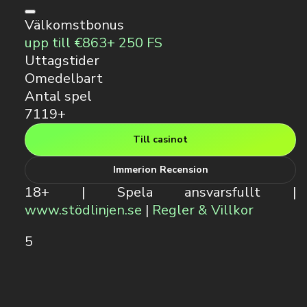
Välkomstbonus
upp till €863+ 250 FS
Uttagstider
Omedelbart
Antal spel
7119+
Till casinot
Immerion Recension
18+ | Spela ansvarsfullt |
www.stödlinjen.se
|
Regler & Villkor
5