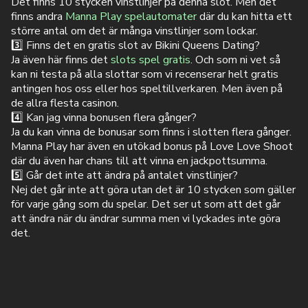
Det finns 10 stycken vinstlinjer på denna slot. Men det
finns andra
Manna Play spelautomater
där du kan hitta ett
större antal om det är många vinstlinjer som lockar.
3️⃣ Finns det en gratis slot av Bikini Queens Dating?
Ja även här finns det
slots spel gratis
. Och som ni vet så
kan ni testa på alla slottar som vi recenserar helt gratis
antingen hos oss eller hos speltillverkaren. Men även på
de allra flesta casinon.
4️⃣ Kan jag vinna bonusen flera gånger?
Ja du kan vinna de bonusar som finns i slotten flera gånger.
Manna Play har även en utökad bonus på Love Love Shoot
där du även har chans till att vinna en jackpottsumma.
5️⃣ Går det inte att ändra på antalet vinstlinjer?
Nej det går inte att göra utan det är 10 stycken som gäller
för varje gång som du spelar. Det ser ut som att det går
att ändra när du ändrar summa men vi lyckades inte göra
det.