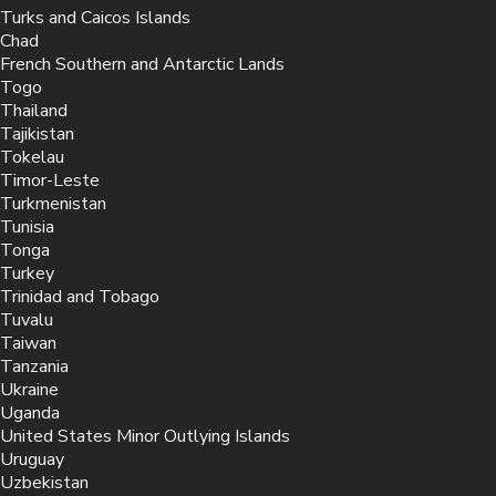
Turks and Caicos Islands
Chad
French Southern and Antarctic Lands
Togo
Thailand
Tajikistan
Tokelau
Timor-Leste
Turkmenistan
Tunisia
Tonga
Turkey
Trinidad and Tobago
Tuvalu
Taiwan
Tanzania
Ukraine
Uganda
United States Minor Outlying Islands
Uruguay
Uzbekistan