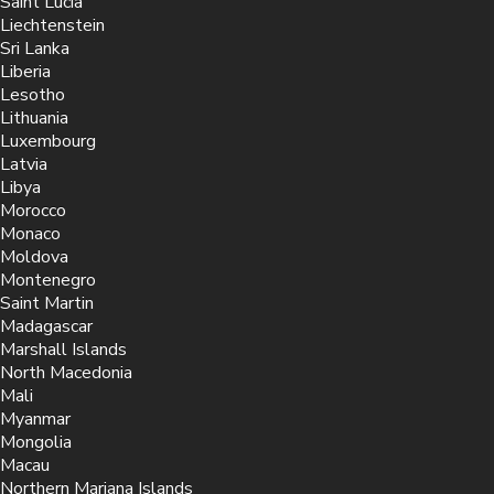
Saint Lucia
Liechtenstein
Sri Lanka
Liberia
Lesotho
Lithuania
Luxembourg
Latvia
Libya
Morocco
Monaco
Moldova
Montenegro
Saint Martin
Madagascar
Marshall Islands
North Macedonia
Mali
Myanmar
Mongolia
Macau
Northern Mariana Islands