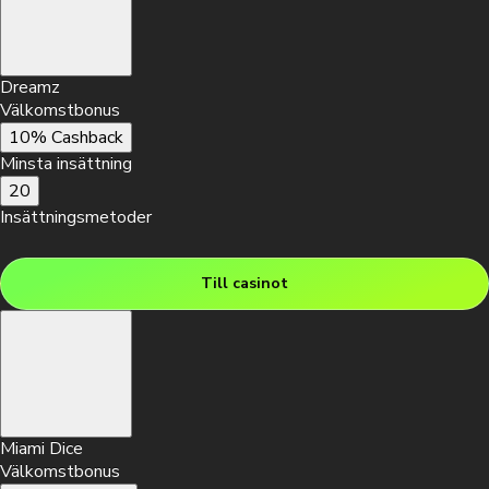
Välkomstbonus
500% upp till €3625 + 350 FS
Dreamz
Insättningsmetoder
Välkomstbonus
10% Cashback
Minsta insättning
Till casinot
20
Insättningsmetoder
Till casinot
Miami Dice
Välkomstbonus