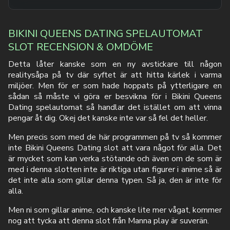
BIKINI QUEENS DATING SPELAUTOMAT
SLOT RECENSION & OMDÖME
Detta låter kanske som en ny avstickare till någon
realitysåpa på tv där syftet är att hitta kärlek i varma
miljöer. Men för er som hade hoppats på ytterligare en
sådan så måste vi göra er besvikna för i Bikini Queens
Dating spelautomat så handlar det istället om att vinna
pengar åt dig. Okej det kanske inte var så fel det heller.
Men precis som med de här programmen på tv så kommer
inte Bikini Queens Dating slot att vara något för alla. Det
är mycket som kan verka stötande och även om de som är
med i denna slotten inte är riktiga utan figurer i anime så är
det inte alla som gillar denna typen. Så ja, den är inte för
alla.
Men ni som gillar anime, och kanske lite mer vågat, kommer
nog att tycka att denna slot från Manna play är suverän.