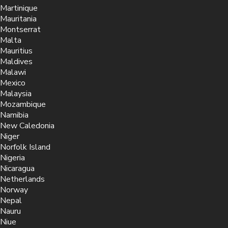
Martinique
Mauritania
Montserrat
Malta
Mauritius
Maldives
Malawi
Mexico
Malaysia
Mozambique
Namibia
New Caledonia
Niger
Norfolk Island
Nigeria
Nicaragua
Netherlands
Norway
Nepal
Nauru
Niue