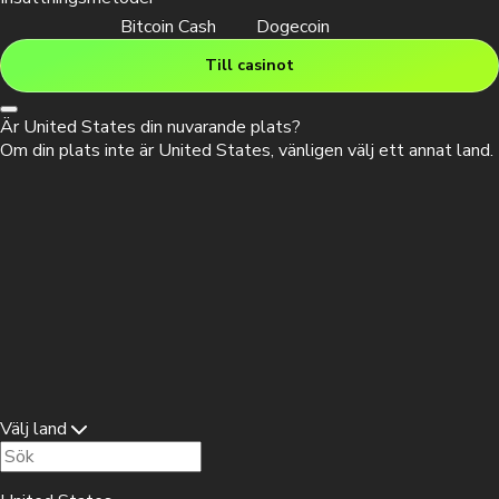
Bitcoin Cash
Dogecoin
Till casinot
Är
United States
din nuvarande plats?
Om din plats inte är
United States
, vänligen välj ett annat land.
Välj land