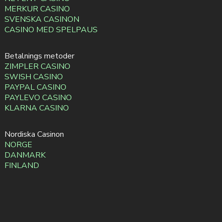
MERKUR CASINO
SVENSKA CASINON
CASINO MED SPELPAUS
Betalnings metoder
ZIMPLER CASINO
SWISH CASINO
PAYPAL CASINO
PAYLEVO CASINO
KLARNA CASINO
Nordiska Casinon
NORGE
DANMARK
FINLAND