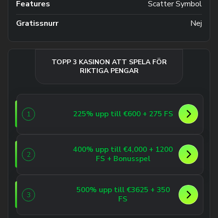
Features
Scatter Symbol
Gratissnurr
Nej
TOPP 3 KASINON ATT SPELA FÖR
RIKTIGA PENGAR
225% upp till €600 + 275 FS
1
400% upp till €4,000 + 1200
2
FS + Bonusspel
500% upp till €3625 + 350
3
FS