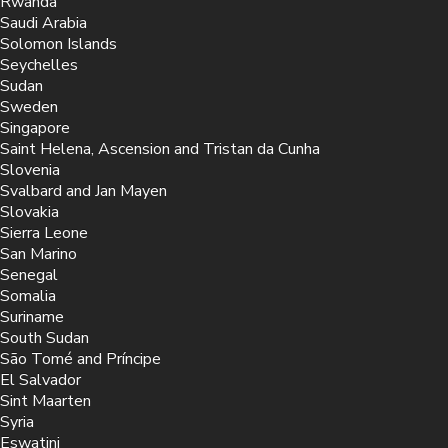
Rwanda
Saudi Arabia
Solomon Islands
Seychelles
Sudan
Sweden
Singapore
Saint Helena, Ascension and Tristan da Cunha
Slovenia
Svalbard and Jan Mayen
Slovakia
Sierra Leone
San Marino
Senegal
Somalia
Suriname
South Sudan
São Tomé and Príncipe
El Salvador
Sint Maarten
Syria
Eswatini