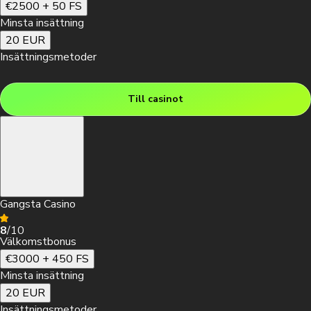
€2500 + 50 FS
Minsta insättning
20 EUR
Insättningsmetoder
Till casinot
Gangsta Casino
8
/10
Välkomstbonus
€3000 + 450 FS
Minsta insättning
20 EUR
Insättningsmetoder