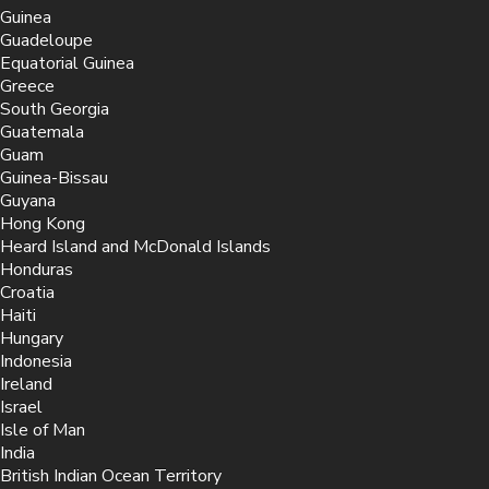
Guinea
Guadeloupe
Equatorial Guinea
Greece
South Georgia
Guatemala
Guam
Guinea-Bissau
Guyana
Hong Kong
Heard Island and McDonald Islands
Honduras
Croatia
Haiti
Hungary
Indonesia
Ireland
Israel
Isle of Man
India
British Indian Ocean Territory