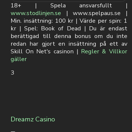
18+ | Spela ansvarsfullt |
www.stodlinjen.se
| www.spelpaus.se |
Min. insättning: 100 kr | Värde per spin: 1
kr | Spel: Book of Dead | Du är endast
berättigad till denna bonus om du inte
redan har gjort en insättning på ett av
Skill On Net's casinon |
Regler & Villkor
gäller
3
Dreamz Casino