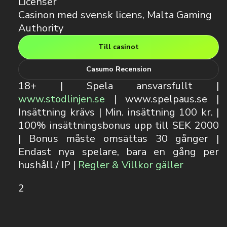
Licenser
Casinon med svensk licens, Malta Gaming
Authority
Till casinot
Casumo Recension
18+ | Spela ansvarsfullt |
www.stodlinjen.se
| www.spelpaus.se |
Insättning krävs | Min. insättning 100 kr. |
100% insättningsbonus upp till SEK 2000
| Bonus måste omsättas 30 gånger |
Endast nya spelare, bara en gång per
hushåll / IP |
Regler & Villkor gäller
2