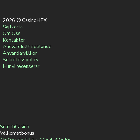
2026 © CasinoHEX
Sajtkarta
Om Oss
Kontakter
Ansvarsfullt spelande
Anvandarvillkor
Sekretesspolicy
Hur vi recenserar
SnatchCasino
Välkomstbonus
450% upp till €3,445 + 325 FS