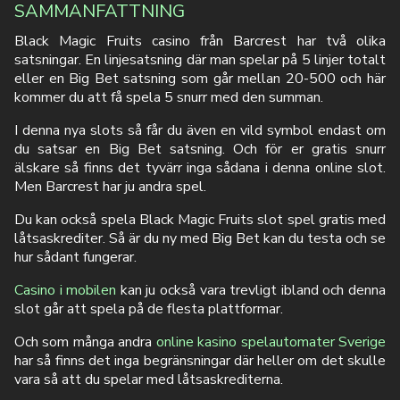
SAMMANFATTNING
Black Magic Fruits casino från Barcrest har två olika
satsningar. En linjesatsning där man spelar på 5 linjer totalt
eller en Big Bet satsning som går mellan 20-500 och här
kommer du att få spela 5 snurr med den summan.
I denna nya slots så får du även en vild symbol endast om
du satsar en Big Bet satsning. Och för er gratis snurr
älskare så finns det tyvärr inga sådana i denna online slot.
Men Barcrest har ju andra spel.
Du kan också spela Black Magic Fruits slot spel gratis med
låtsaskrediter. Så är du ny med Big Bet kan du testa och se
hur sådant fungerar.
Casino i mobilen
kan ju också vara trevligt ibland och denna
slot går att spela på de flesta plattformar.
Och som många andra
online kasino spelautomater Sverige
har så finns det inga begränsningar där heller om det skulle
vara så att du spelar med låtsaskrediterna.