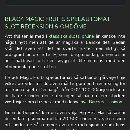
BLACK MAGIC FRUITS SPELAUTOMAT
SLOT RECENSION & OMDÖME
Att frukter är med i
klassiska slots online
är kanske inte
något nytt men att de är magiska är kanske det. Sedan
står det även att det är svarta frukter men riktigt så
ordagrant är det inte. Hjulens bakgrundsfärg däremot är
helt nattsvart och ser snygg ut tillsammans med den
plommonfärgade slotten.
I Black Magic Fruits spelautomat så satsar du på varje linje
vilket betyder att du även måste göra en linjesatsning för
att kunna spela. Denna går från 0,02-100,00/linje och som
du kan se under den satsningen så har du fem stycken
vinstlinjer som du spelar med i denna
nya Barcrest casinon
.
Innan du börjar så kan du även välja Big Bet. Här så satsar
du en färdig summa mellan 20-500 under 5 stycken snurr
och under de så kommer även de röda sjuorna som finns