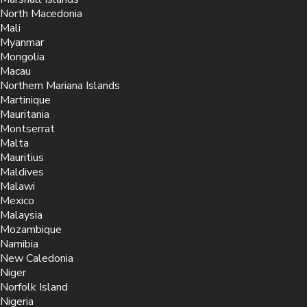
North Macedonia
Mali
Myanmar
Mongolia
Macau
Northern Mariana Islands
Martinique
Mauritania
Montserrat
Malta
Mauritius
Maldives
Malawi
Mexico
Malaysia
Mozambique
Namibia
New Caledonia
Niger
Norfolk Island
Nigeria