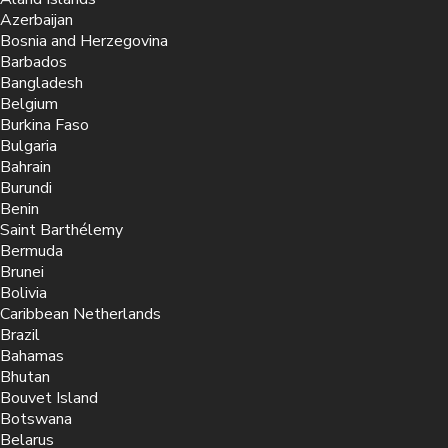
Azerbaijan
Bosnia and Herzegovina
Barbados
Bangladesh
Belgium
Burkina Faso
Bulgaria
Bahrain
Burundi
Benin
Saint Barthélemy
Bermuda
Brunei
Bolivia
Caribbean Netherlands
Brazil
Bahamas
Bhutan
Bouvet Island
Botswana
Belarus