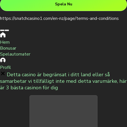
Spela Nu
https://snatchcasino1.com/en-nz/page/terms-and-conditions
Hem
Bonusar
Spelautomater
Profil
Detta casino är begränsat i ditt land eller så
samarbetar vi tillfälligt inte med detta varumärke, här
är 3 bästa casinon för dig