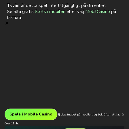
Tyvärr är detta spel inte tillgängligt på din enhet.
Se alla gratis
Slots i mobilen
eller välj
MobilCasino
på
faktura.
Spela i Mobile Casino
Ej tillgängligt på mobilen
Jag bekräftar att jag är
över 18 år.