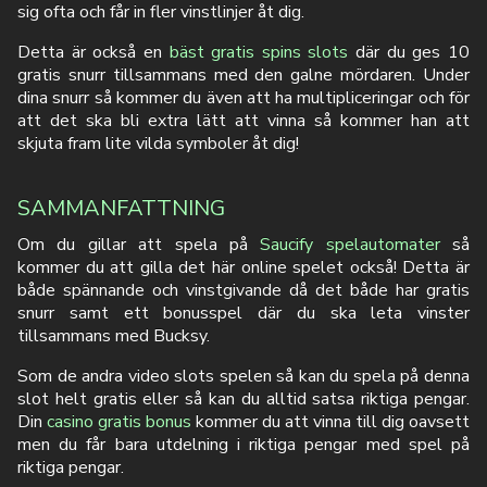
sig ofta och får in fler vinstlinjer åt dig.
Detta är också en
bäst gratis spins slots
där du ges 10
gratis snurr tillsammans med den galne mördaren. Under
dina snurr så kommer du även att ha multipliceringar och för
att det ska bli extra lätt att vinna så kommer han att
skjuta fram lite vilda symboler åt dig!
SAMMANFATTNING
Om du gillar att spela på
Saucify spelautomater
så
kommer du att gilla det här online spelet också! Detta är
både spännande och vinstgivande då det både har gratis
snurr samt ett bonusspel där du ska leta vinster
tillsammans med Bucksy.
Som de andra video slots spelen så kan du spela på denna
slot helt gratis eller så kan du alltid satsa riktiga pengar.
Din
casino gratis bonus
kommer du att vinna till dig oavsett
men du får bara utdelning i riktiga pengar med spel på
riktiga pengar.