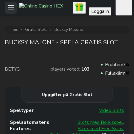
Logga in
Hem
Gratis Slots
Bucksy Malone
BUCKSY MALONE - SPELA GRATIS SLOT
Problem?
BETYG:
players voted:
103
Fullskärm
Uppgifter på Gratis Slot
Speltyper
Video Slots
Spelautomatens
Slots med Bonusspel
,
Features
Slots med Free Spins
,