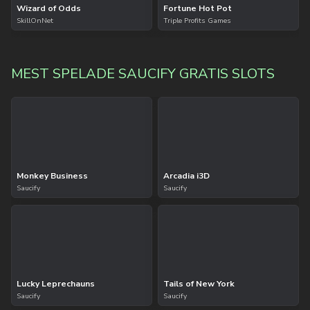
Wizard of Odds
Fortune Hot Pot
SkillOnNet
Triple Profits Games
MEST SPELADE SAUCIFY GRATIS SLOTS
Monkey Business
Arcadia i3D
Saucify
Saucify
Lucky Leprechauns
Tails of New York
Saucify
Saucify