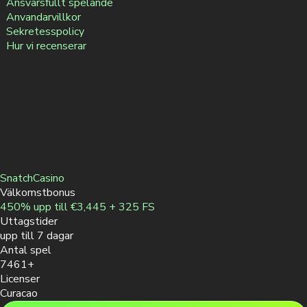
Ansvarsfullt spelande
Anvandarvillkor
Sekretesspolicy
Hur vi recenserar
SnatchCasino
Välkomstbonus
450% upp till €3,445 + 325 FS
Uttagstider
upp till 7 dagar
Antal spel
7461+
Licenser
Curacao