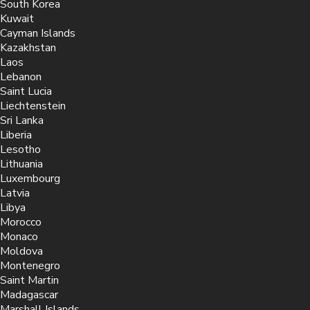
South Korea
Kuwait
Cayman Islands
Kazakhstan
Laos
Lebanon
Saint Lucia
Liechtenstein
Sri Lanka
Liberia
Lesotho
Lithuania
Luxembourg
Latvia
Libya
Morocco
Monaco
Moldova
Montenegro
Saint Martin
Madagascar
Marshall Islands