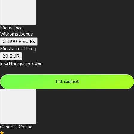
Miami Dice
Välkomstbonus
€2500 + 50 FS
Minsta insättning
20 EUR
Insättningsmetoder
Till casinot
Gangsta Casino