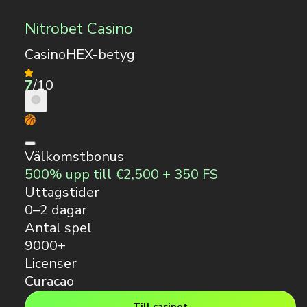
Nitrobet Casino
CasinoHEX-betyg
7
/10
Välkomstbonus
500% upp till €2,500 + 350 FS
Uttagstider
0–2 dagar
Antal spel
9000+
Licenser
Curacao
Till casinot