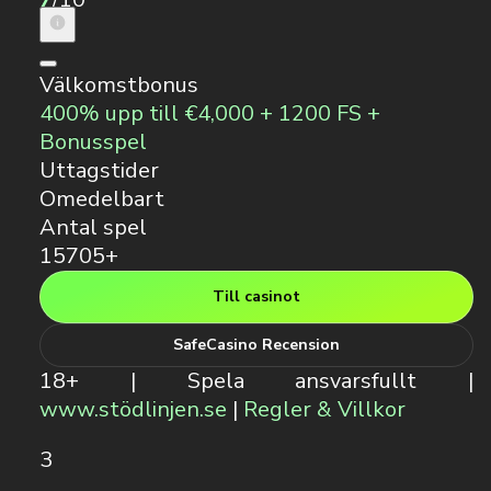
Välkomstbonus
400% upp till €4,000 + 1200 FS +
Bonusspel
Uttagstider
Omedelbart
Antal spel
15705+
Till casinot
SafeCasino Recension
18+ | Spela ansvarsfullt |
www.stödlinjen.se
|
Regler & Villkor
3