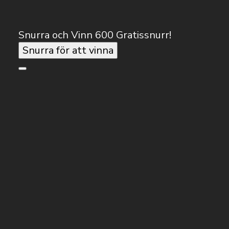
Snurra och Vinn 600 Gratissnurr!
Snurra för att vinna