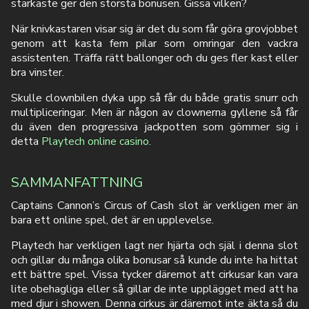
starkaste ger den största bonusen. Gissa vilken?
När knivkastaren visar sig är det du som får göra grovjobbet
genom att kasta fem pilar som omringar den vackra
assistenten. Träffa rätt ballonger och du ges fler kast eller
bra vinster.
Skulle clownbilen dyka upp så får du både gratis snurr och
multipliceringar. Men är någon av clownerna gyllene så får
du även den progressiva jackpotten som gömmer sig i
detta
Playtech online casino
.
SAMMANFATTNING
Captains Cannon’s Circus of Cash slot är verkligen mer än
bara ett online spel, det är en upplevelse.
Playtech har verkligen lagt ner hjärta och själ i denna slot
och gillar du många olika bonusar så kunde du inte ha hittat
ett bättre spel. Vissa tycker däremot att cirkusar kan vara
lite obehagliga eller så gillar de inte upplägget med att ha
med djur i showen. Denna cirkus är däremot inte äkta så du