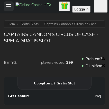
Logga in
Hem
Gratis Slots
Captains Cannon’s Circus of Cash
CAPTAINS CANNON’S CIRCUS OF CASH -
SPELA GRATIS SLOT
Problem?
BETYG:
players voted:
399
Fullskärm
Uppgifter på Gratis Slot
Gratissnurr
Nej