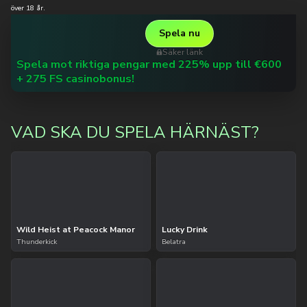
över 18 år.
Spela nu
Säker länk
Spela mot riktiga pengar med 225% upp till €600
+ 275 FS casinobonus!
VAD SKA DU SPELA HÄRNÄST?
Wild Heist at Peacock Manor
Lucky Drink
Thunderkick
Belatra