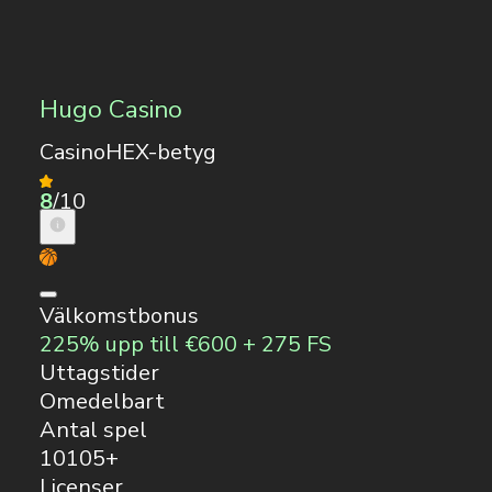
Hugo Casino
CasinoHEX-betyg
8
/10
Välkomstbonus
225% upp till €600 + 275 FS
Uttagstider
Omedelbart
Antal spel
10105+
Licenser