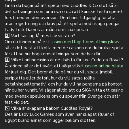
Innan du börjar på att spela med Cuddles & Co slot så är
det satsningen som är a och o och att kanske testa spelet
först med en demoversion. Den finns tillgänglig för alla
utan registrering och krav på att spela med riktiga pengar.
Lady Luck Games är måna om sina spelare.
3️⃣ Vart kan jag få mest av vinsten?
Om du funderar på ett
casino med lägst omsättningskrav
så är det bäst att kolla med de casinon där du brukar spela
för att se hur höga omsättningar som de har där.
4️⃣ Vilket onlinecasino är det bästa för just Cuddles Royal?
Återigen så är det svårt att säga vilket
casino online bästa
för just dig. Det beror alltid på hur du vill spela (mobil,
surfplatta eller dator), hur du vill satsa (olika
betalningsalternativ) och hur du vill ha pengarna på kontot
när du har vunnit. Vi säger alltid att du SKA hitta ett casino
med svensk spellicens om du spelar från Sverige och står
fast vid det.
5️⃣ Vilka är skaparna bakom Cuddles Royal?
Det är Lady Luck Games som även har skapat Ruler of
Egypt bland annat som ligger bakom slotten.