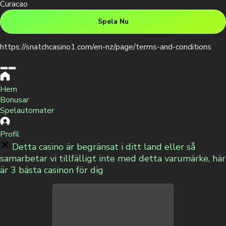
Curacao
Spela Nu
https://snatchcasino1.com/en-nz/page/terms-and-conditions
Hem
Bonusar
Spelautomater
Profil
Detta casino är begränsat i ditt land eller så
samarbetar vi tillfälligt inte med detta varumärke, här
är 3 bästa casinon för dig