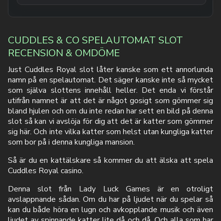
CUDDLES & CO SPELAUTOMAT SLOT
RECENSION & OMDÖME
Just Cuddles Royal slot låter kanske som ett annorlunda
namn på en spelautomat. Det säger kanske inte så mycket
som själva slottens innehåll heller. Det enda vi förstår
utifrån namnet är att det är något gosigt som gömmer sig
bland hjulen och om du inte redan har sett en bild på denna
slot så kan vi avslöja för dig att det är katter som gömmer
sig här. Och inte vilka katter som helst utan kungliga katter
som bor på i denna kungliga mansion.
Så är du en kattälskare så kommer du att älska att spela
Cuddles Royal casino.
Denna slot från Lady Luck Games är en otroligt
avslappnande sådan. Om du har på ljudet när du spelar så
kan du både höra en lugn och avkopplande musik och även
ljudet av spinnande katter lite då och då. Och alla som har