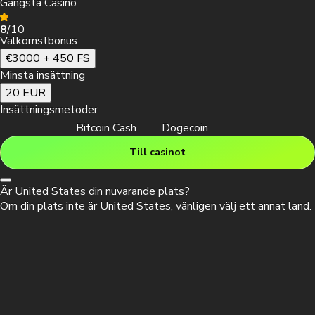
Gangsta Casino
8
/10
Välkomstbonus
€3000 + 450 FS
Minsta insättning
20 EUR
Insättningsmetoder
Bitcoin Cash
Dogecoin
Till casinot
Är
United States
din nuvarande plats?
Om din plats inte är
United States
, vänligen välj ett annat land.