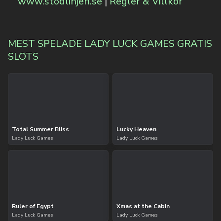
www.stödlinjen.se
|
Regler & Villkor
MEST SPELADE LADY LUCK GAMES GRATIS
SLOTS
Total Summer Bliss
Lucky Heaven
Lady Luck Games
Lady Luck Games
Ruler of Egypt
Xmas at the Cabin
Lady Luck Games
Lady Luck Games