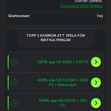
Scatter Symbol,
Slots med Wild Symbol
Gratissnurr
Nej
TOPP 3 KASINON ATT SPELA FÖR
RIKTIGA PENGAR
225% upp till €600 + 275 FS
1
400% upp till €4,000 + 1200
2
FS + Bonusspel
500% upp till €3625 + 350
3
FS