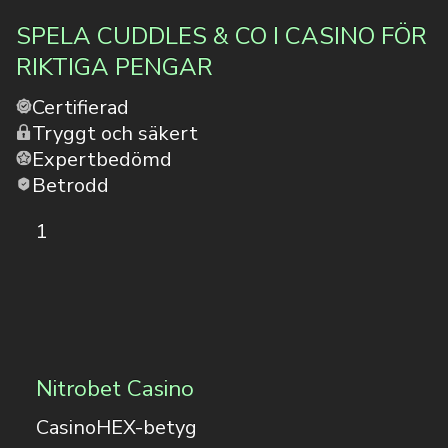
SPELA CUDDLES & CO I CASINO FÖR
RIKTIGA PENGAR
Certifierad
Tryggt och säkert
Expertbedömd
Betrodd
1
Nitrobet Casino
CasinoHEX-betyg