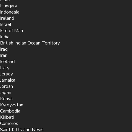
Hungary
Indonesia
Ireland
Israel
Isle of Man
India
British Indian Ocean Territory
Iraq
Iran
Iceland
Italy
Jersey
Jamaica
Jordan
Japan
Kenya
Kyrgyzstan
Cambodia
Kiribati
Comoros
Saint Kitts and Nevis