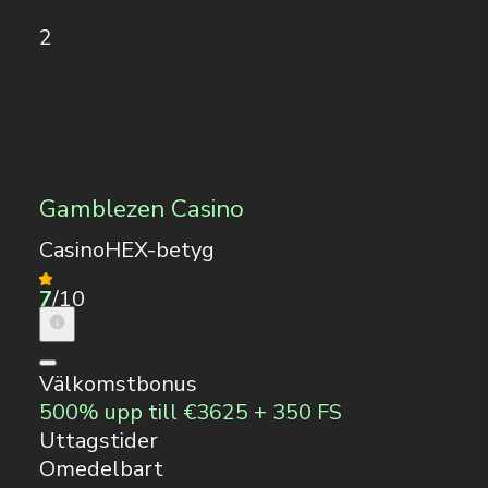
2
Gamblezen Casino
CasinoHEX-betyg
7
/10
Välkomstbonus
500% upp till €3625 + 350 FS
Uttagstider
Omedelbart