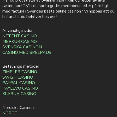
Har du provat alla av ovannämnda? Kan du regler av alla
casino spel? Vill du spela gratis med bonus eller på riktigt
med faktura i Sveriges bästa online casinon? Vi hoppas att du
hittar allt du behöver hos oss!
Användliga sidor
NETENT CASINO
MERKUR CASINO
SVENSKA CASINON
CASINO MED SPELPAUS
Betalnings metoder
ZIMPLER CASINO
SWISH CASINO
PAYPAL CASINO
PAYLEVO CASINO
KLARNA CASINO
Nordiska Casinon
NORGE