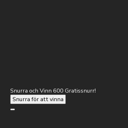
Snurra och Vinn 600 Gratissnurr!
Snurra för att vinna