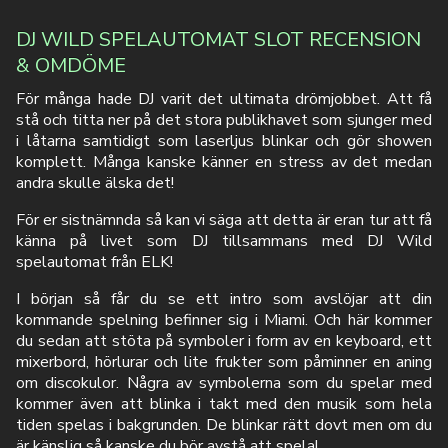
DJ WILD SPELAUTOMAT SLOT RECENSION
& OMDÖME
För många hade DJ varit det ultimata drömjobbet. Att få
stå och titta ner på det stora publikhavet som sjunger med
i låtarna samtidigt som laserljus blinkar och gör showen
komplett. Många kanske känner en stress av det medan
andra skulle älska det!
För er sistnämnda så kan vi säga att detta är eran tur att få
känna på livet som DJ tillsammans med DJ Wild
spelautomat från ELK!
I början så får du se ett intro som avslöjar att din
kommande spelning befinner sig i Miami. Och här kommer
du sedan att stöta på symboler i form av en keyboard, ett
mixerbord, hörlurar och lite frukter som påminner en aning
om discokulor. Några av symbolerna som du spelar med
kommer även att blinka i takt med den musik som hela
tiden spelas i bakgrunden. De blinkar rätt dovt men om du
är känslig så kanske du bör avstå att spela!