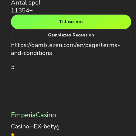
Antal spel
11354+
Till casinot
Gamblezen Recension
https://gamblezen.com/en/page/terms-
and-conditions
3
EmperiaCasino
CasinoHEX-betyg