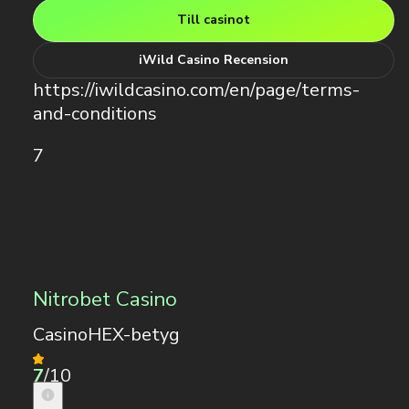
Till casinot
iWild Casino Recension
https://iwildcasino.com/en/page/terms-
and-conditions
7
Nitrobet Casino
CasinoHEX-betyg
7
/10