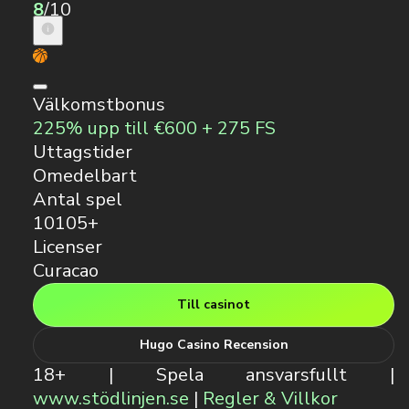
8
/10
Välkomstbonus
225% upp till €600 + 275 FS
Uttagstider
Omedelbart
Antal spel
10105+
Licenser
Curacao
Till casinot
Hugo Casino Recension
18+ | Spela ansvarsfullt |
www.stödlinjen.se
|
Regler & Villkor