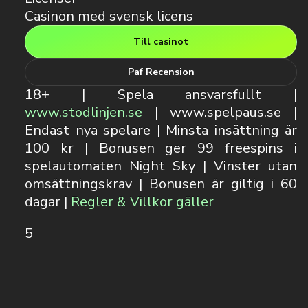
Casinon med svensk licens
Till casinot
Paf Recension
18+ | Spela ansvarsfullt |
www.stodlinjen.se
| www.spelpaus.se |
Endast nya spelare | Minsta insättning är
100 kr | Bonusen ger 99 freespins i
spelautomaten Night Sky | Vinster utan
omsättningskrav | Bonusen är giltig i 60
dagar |
Regler & Villkor gäller
5