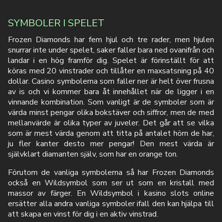
SYMBOLER I SPELET
Frozen Diamonds har fem hjul och tre rader, men hjulen
snurrar inte under spelet, saker faller bara ned ovanifrån och
landar i en hög framför dig. Spelet är förinställt för att
köras med 20 vinstrader och tillåter en maxsatsning på 40
dollar. Casino symbolerna som faller ner är helt över frusna
av is och vi kommer bara åt innehållet när de ligger i en
vinnande kombination. Som vanligt är de symboler som är
värda minst pengar olika bokstäver och siffror, men de med
mellanvärde är olika typer av juveler. Det går att se vilka
som är mest värda genom att titta på antalet hörn de har,
ju fler kanter desto mer pengar! Den mest värda är
självklart diamanten själv, som har en orange ton.
Förutom de vanliga symbolerna så har Frozen Diamonds
också en Wildsymbol som ser ut som en kristall med
massor av färger. En Wildsymbol i kasino slots online
ersätter alla andra vanliga symboler ifall den kan hjälpa till
att skapa en vinst för dig i en aktiv vinstrad.