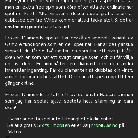
Fall symbolen till vänster igen under gratis spinsen så får
man en extra free spin som körs efter alla de ordinarie har
spelats klart. Alla vinster i dessa extra gratis snurr är
dubblade och tre Wilds kommer alltid täcka slot 3, det är
nästan en garanti för storvinst!
Frozen Diamonds spelet har också en speciell variant av
Gamble funktionen som en del spel har. Här är det ganska
simpelt, du får se två isbitar, en som har ett svagt blått
sken och en som har ett svagt orange sken, och du får välja
en av dem. En innehåller en diamant och den andra
innehåller ingenting. Får du diamanten så dubblas din vinst,
annars förlorar du hela alltet! Det går att spela upp till fem
gånger online.
Frozen Diamonds är lätt ett av de bästa Rabcat casinon
som jag har spelat själv, spelets hela stämning är bara
skön!
Tyvärr är detta spel inte tillgängligt på din enhet.
Se alla gratis
Slots i mobilen
eller välj
MobilCasino
på
faktura.