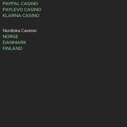
PAYPAL CASINO
PAYLEVO CASINO
KLARNA CASINO
Nordiska Casinon
NORGE
DANMARK
FINLAND