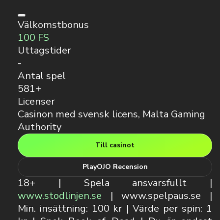
Välkomstbonus
100 FS
Uttagstider
-
Antal spel
581+
Licenser
Casinon med svensk licens, Malta Gaming
Authority
Till casinot
PlayOJO Recension
18+ | Spela ansvarsfullt |
www.stodlinjen.se
| www.spelpaus.se |
Min. insättning: 100 kr | Värde per spin: 1