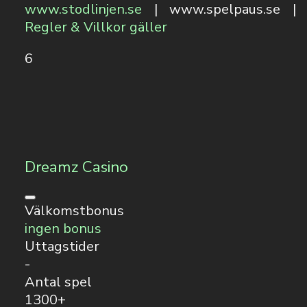
www.stodlinjen.se
| www.spelpaus.se |
Regler & Villkor gäller
6
Dreamz Casino
Välkomstbonus
ingen bonus
Uttagstider
-
Antal spel
1300+