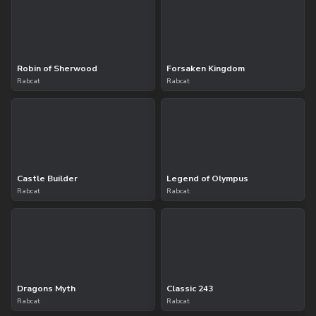
Robin of Sherwood
Forsaken Kingdom
Rabcat
Rabcat
Castle Builder
Legend of Olympus
Rabcat
Rabcat
Dragons Myth
Classic 243
Rabcat
Rabcat