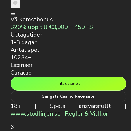
Välkomstbonus
320% upp till €3,000 + 450 FS
Uttagstider
1-3 dagar
Antal spel
10234+
Licenser
Curacao
Till casinot
Gangsta Casino Recension
18+ | Spela ansvarsfullt |
www.stödlinjen.se
|
Regler & Villkor
6