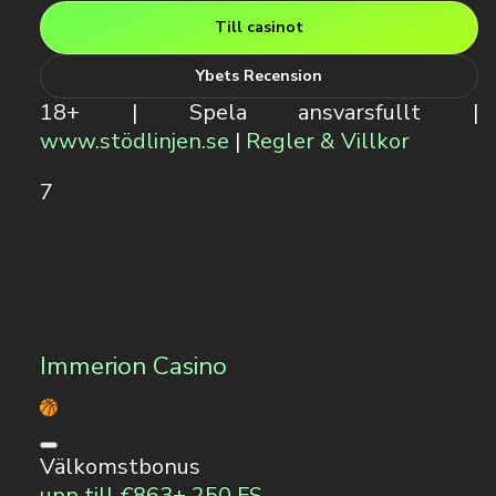
Till casinot
Ybets Recension
18+ | Spela ansvarsfullt |
www.stödlinjen.se
|
Regler & Villkor
7
Immerion Casino
Välkomstbonus
upp till €863+ 250 FS