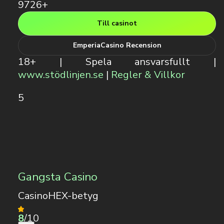
9726+
Till casinot
EmperiaCasino Recension
18+ | Spela ansvarsfullt |
www.stödlinjen.se
|
Regler & Villkor
5
Gangsta Casino
CasinoHEX-betyg
8
/10