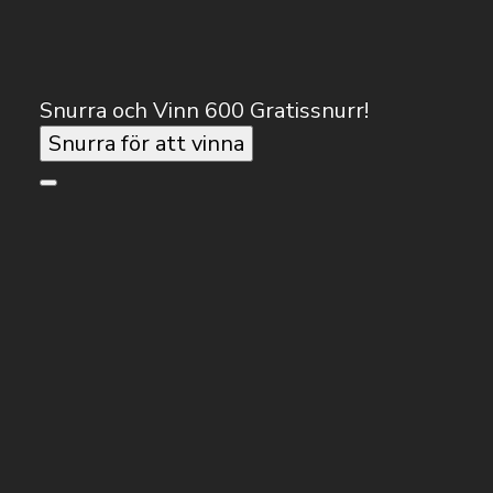
Snurra och Vinn 600 Gratissnurr!
Snurra för att vinna