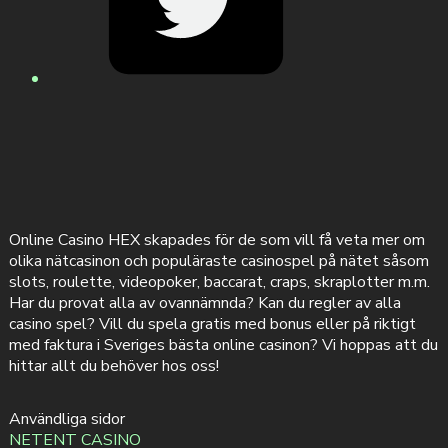
Online Casino HEX skapades för de som vill få veta mer om
olika nätcasinon och populäraste casinospel på nätet såsom
slots, roulette, videopoker, baccarat, craps, skraplotter m.m.
Har du provat alla av ovannämnda? Kan du regler av alla
casino spel? Vill du spela gratis med bonus eller på riktigt
med faktura i Sveriges bästa online casinon? Vi hoppas att du
hittar allt du behöver hos oss!
Användliga sidor
NETENT CASINO