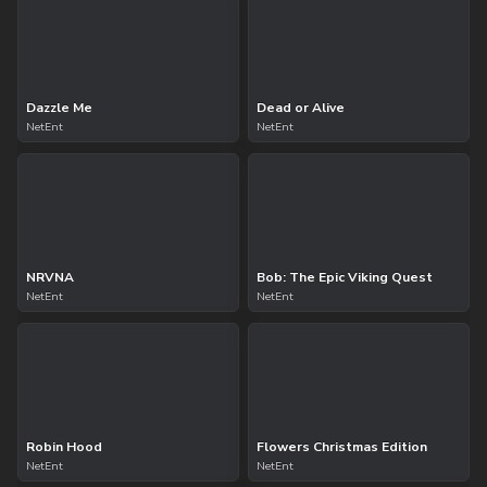
Dazzle Me
Dead or Alive
NetEnt
NetEnt
NRVNA
Bob: The Epic Viking Quest
NetEnt
NetEnt
Robin Hood
Flowers Christmas Edition
NetEnt
NetEnt