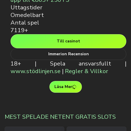
Uttagstider
Omedelbart
Antal spel
7119+
Till casinot
Immerion Recension
18+ | Spela ansvarsfullt |
www.stödlinjen.se
|
Regler & Villkor
Läsa Mer
MEST SPELADE NETENT GRATIS SLOTS