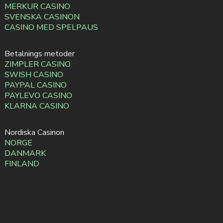
MERKUR CASINO
SVENSKA CASINON
CASINO MED SPELPAUS
Betalnings metoder
ZIMPLER CASINO
SWISH CASINO
PAYPAL CASINO
PAYLEVO CASINO
KLARNA CASINO
Nordiska Casinon
NORGE
DANMARK
FINLAND