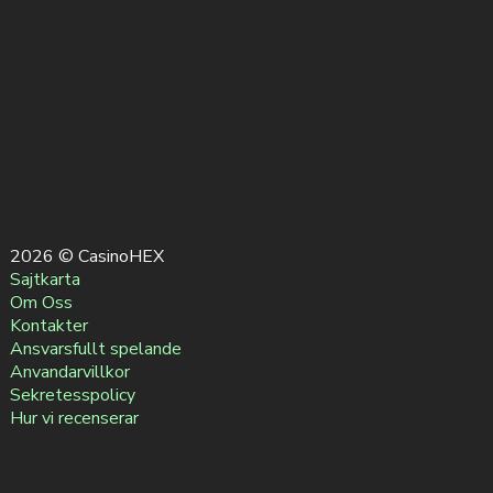
2026 © CasinoHEX
Sajtkarta
Om Oss
Kontakter
Ansvarsfullt spelande
Anvandarvillkor
Sekretesspolicy
Hur vi recenserar