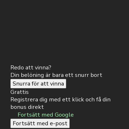
Redo att vinna?
Din belöning är bara ett snurr bort
Snurra för att vinna
Grattis
Registrera dig med ett klick och få din
bonus direkt
Fortsätt med Google
Fortsätt med e-post