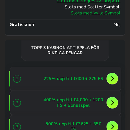
Slots med Progressiv Jackpott
,
Slots med Scatter Symbol,
Slots med Wild Symbol
Gratissnurr
Nej
TOPP 3 KASINON ATT SPELA FÖR
RIKTIGA PENGAR
225% upp till €600 + 275 FS
1
400% upp till €4,000 + 1200
2
FS + Bonusspel
500% upp till €3625 + 350
3
FS