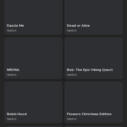
Dazzle Me
Dead or Alive
NetEnt
NetEnt
NRVNA
Bob: The Epic Viking Quest
NetEnt
NetEnt
Robin Hood
Flowers Christmas Edition
NetEnt
NetEnt