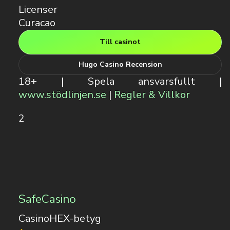
Licenser
Curacao
Till casinot
Hugo Casino Recension
18+ | Spela ansvarsfullt |
www.stödlinjen.se
|
Regler & Villkor
2
SafeCasino
CasinoHEX-betyg