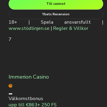
Till casinot
Ybets Recension
18+ | Spela ansvarsfullt |
www.stödlinjen.se
|
Regler & Villkor
7
Immerion Casino
Välkomstbonus
upp till €863+ 250 FS