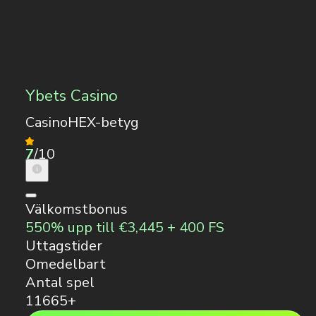
Ybets Casino
CasinoHEX-betyg
7
/10
Välkomstbonus
550% upp till €3,445 + 400 FS
Uttagstider
Omedelbart
Antal spel
11665+