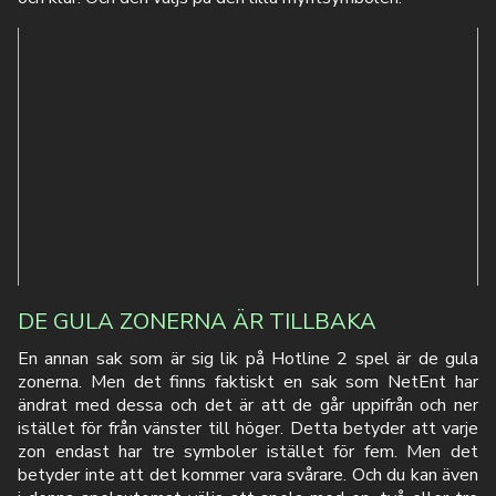
DE GULA ZONERNA ÄR TILLBAKA
En annan sak som är sig lik på Hotline 2 spel är de gula
zonerna. Men det finns faktiskt en sak som NetEnt har
ändrat med dessa och det är att de går uppifrån och ner
istället för från vänster till höger. Detta betyder att varje
zon endast har tre symboler istället för fem. Men det
betyder inte att det kommer vara svårare. Och du kan även