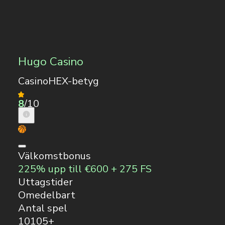
Hugo Casino
CasinoHEX-betyg
8
/10
Välkomstbonus
225% upp till €600 + 275 FS
Uttagstider
Omedelbart
Antal spel
10105+