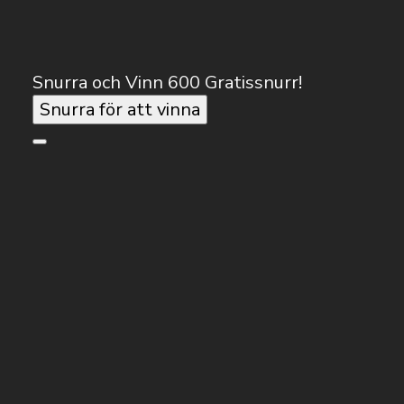
Snurra och Vinn 600 Gratissnurr!
Snurra för att vinna