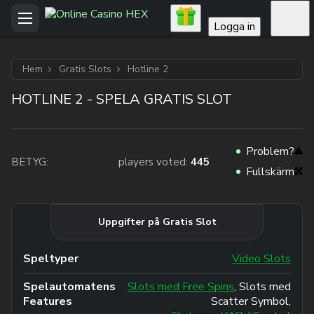
Logga in
Hem
Gratis Slots
Hotline 2
HOTLINE 2 - SPELA GRATIS SLOT
Problem?
BETYG:
players voted:
445
Fullskärm
Uppgifter på Gratis Slot
Speltyper
Video Slots
Spelautomatens
Slots med Free Spins
, Slots med
Features
Scatter Symbol,