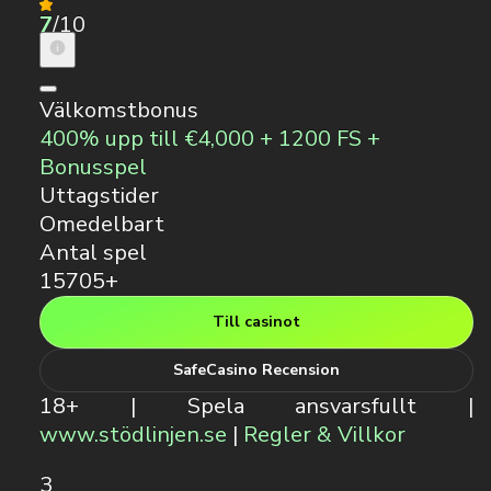
7
/10
Välkomstbonus
400% upp till €4,000 + 1200 FS +
Bonusspel
Uttagstider
Omedelbart
Antal spel
15705+
Till casinot
SafeCasino Recension
18+ | Spela ansvarsfullt |
www.stödlinjen.se
|
Regler & Villkor
3