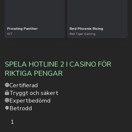
Prowling Panther
Red Phoenix Rising
IGT
Red Tiger Gaming
SPELA HOTLINE 2 I CASINO FÖR
RIKTIGA PENGAR
Certifierad
Tryggt och säkert
Expertbedömd
Betrodd
1