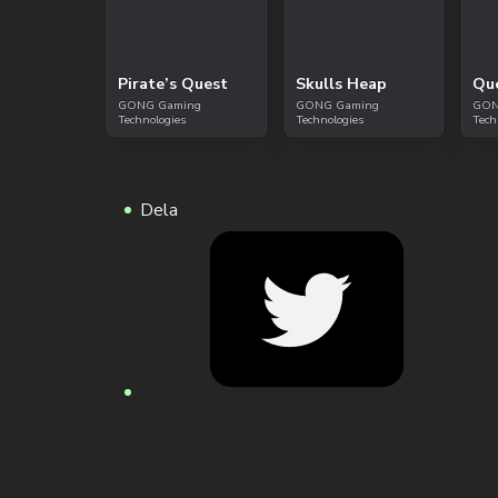
Pirate’s Quest
Skulls Heap
GONG Gaming
GONG Gaming
GON
Technologies
Technologies
Tech
Dela