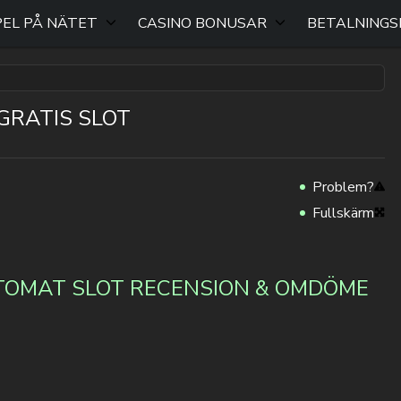
PEL PÅ NÄTET
CASINO BONUSAR
BETALNING
GRATIS SLOT
Problem?
Fullskärm
TOMAT SLOT RECENSION & OMDÖME