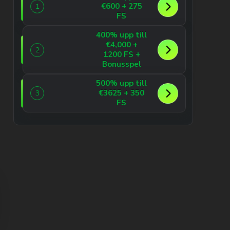
€600 + 275
1
FS
400% upp till
€4,000 +
2
1200 FS +
Bonusspel
500% upp till
€3625 + 350
3
FS