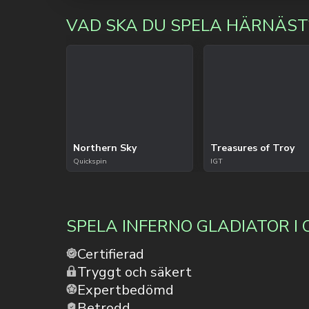
VAD SKA DU SPELA HÄRNÄST
Northern Sky
Treasures of Troy
Quickspin
IGT
SPELA INFERNO GLADIATOR I 
Certifierad
Tryggt och säkert
Expertbedömd
Betrodd