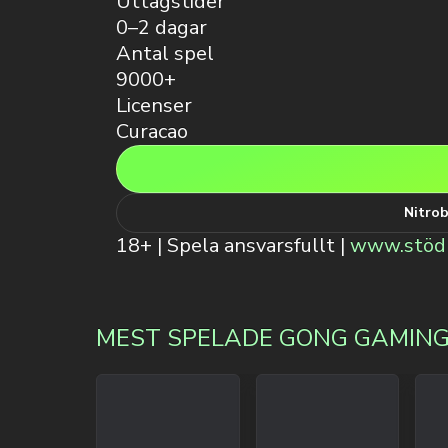
Uttagstider
0–2 dagar
Antal spel
9000+
Licenser
Curacao
Nitro
18+ | Spela ansvarsfullt |
www.stödl
MEST SPELADE GONG GAMING