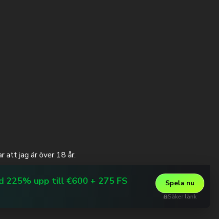
r att jag är över 18 år.
d 225% upp till €600 + 275 FS
Spela nu
Säker länk