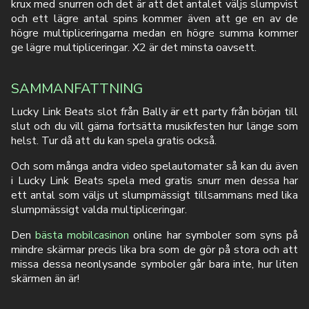
krux med snurren och det är att det antalet väljs slumpvist
och ett lägre antal spins kommer även att ge en av de
högre multipliceringarna medan en högre summa kommer
ge lägre multipliceringar. X2 är det minsta oavsett.
SAMMANFATTNING
Lucky Link Beats slot från Bally är ett party från början till
slut och du vill gärna fortsätta musikfesten hur länge som
helst. Tur då att du kan spela gratis också.
Och som många andra video spelautomater så kan du även
i Lucky Link Beats spela med gratis snurr men dessa har
ett antal som väljs ut slumpmässigt tillsammans med lika
slumpmässigt valda multipliceringar.
Den
bästa mobilcasinon
online har symboler som syns på
mindre skärmar precis lika bra som de gör på stora och att
missa dessa neonlysande symboler går bara inte, hur liten
skärmen än är!