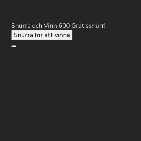
Snurra och Vinn 600 Gratissnurr!
Snurra för att vinna