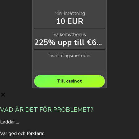
Min. insättning
10 EUR
Välkomstbonus
225% upp till €600 + 275 FS
Insättningsmetoder
Till casinot
VAD ÄR DET FÖR PROBLEMET?
Laddar ...
Var god och förklara: