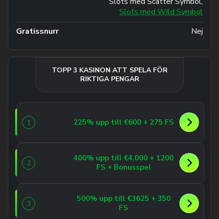
Slots med Scatter Symbol,
Slots med Wild Symbol
Gratissnurr
Nej
TOPP 3 KASINON ATT SPELA FÖR
RIKTIGA PENGAR
225% upp till €600 + 275 FS
1
400% upp till €4,000 + 1200
2
FS + Bonusspel
500% upp till €3625 + 350
3
FS