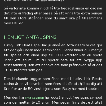
Så varför inte komma in och få lite fredagskänsla en dag när
det inte är fredag eller passa på att vinna lite extra pengar
till den stora utgången som du snart ska på tillsammans
med Bally?
HEMLIGT ANTAL SPINS
Lucky Link Beats spel har ju ändå en totalinsats vilket gör
att det går undan med satsningen. Denna finner du i menyn
till spelet och enda upp till 100 krediter kan du spela
under ett snurr. Om du spelar bara för att bygga upp
feststämning utan att behöva dra fram plånboken så är det
1000 krediter som ges.
Den blinkande loggan som finns med i Lucky Link Beats
casino är en vild symbol som finns till för att hjälpa dig att
få in fler av de 50 vinstlinjerna som Bally har med i spelet.
Men den här
nya casinon
har också en gul free spins symbol
som ger mellan 5-20 snurr. Men sedan finns det ett litet