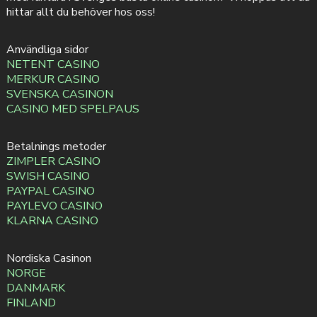
hittar allt du behöver hos oss!
Användliga sidor
NETENT CASINO
MERKUR CASINO
SVENSKA CASINON
CASINO MED SPELPAUS
Betalnings metoder
ZIMPLER CASINO
SWISH CASINO
PAYPAL CASINO
PAYLEVO CASINO
KLARNA CASINO
Nordiska Casinon
NORGE
DANMARK
FINLAND