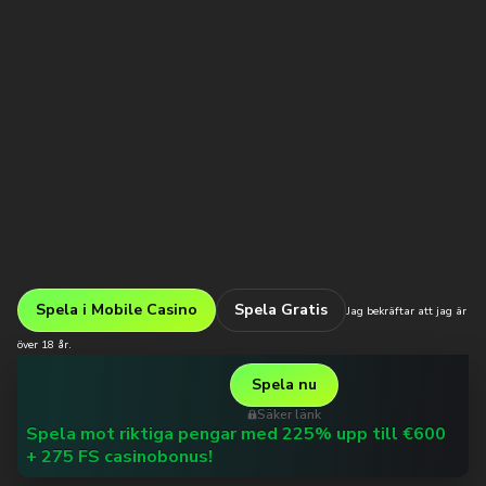
Spela i Mobile Casino
Spela Gratis
Jag bekräftar att jag är
över 18 år.
Spela nu
Säker länk
Spela mot riktiga pengar med 225% upp till €600
+ 275 FS casinobonus!