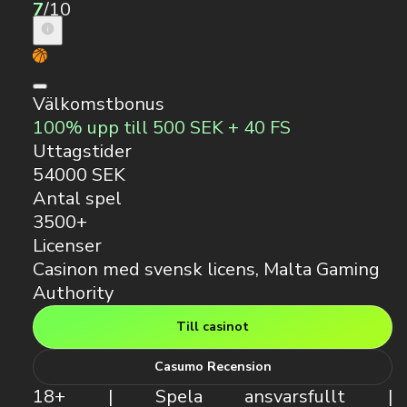
7
/10
Välkomstbonus
100% upp till 500 SEK + 40 FS
Uttagstider
54000 SEK
Antal spel
3500+
Licenser
Casinon med svensk licens, Malta Gaming
Authority
Till casinot
Casumo Recension
18+ | Spela ansvarsfullt |