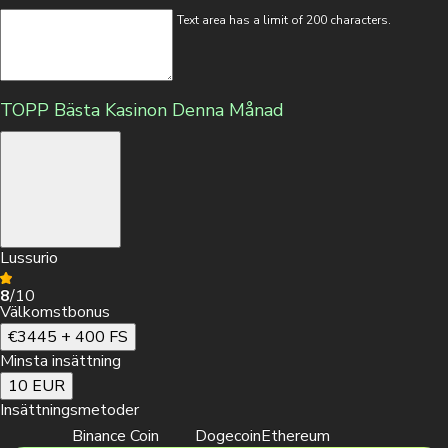
Text area has a limit of 200 characters.
Min. insättning
20 EUR
TOPP Bästa Kasinon Denna Månad
Välkomstbonus
400% upp till €4,000 + 1200 FS + Bonusspel
Insättningsmetoder
Lussurio
Till casinot
8
/10
Välkomstbonus
€3445 + 400 FS
Minsta insättning
10 EUR
Insättningsmetoder
Binance Coin
Dogecoin
Ethereum