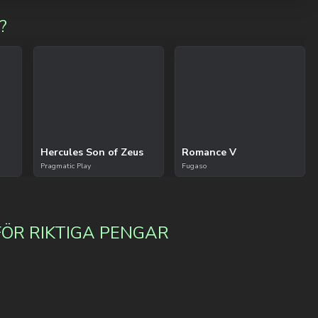
?
Hercules Son of Zeus
Romance V
Pragmatic Play
Fugaso
 FÖR RIKTIGA PENGAR