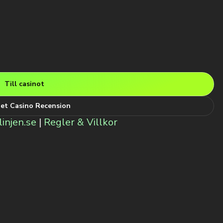
Till casinot
bet Casino Recension
injen.se
|
Regler & Villkor