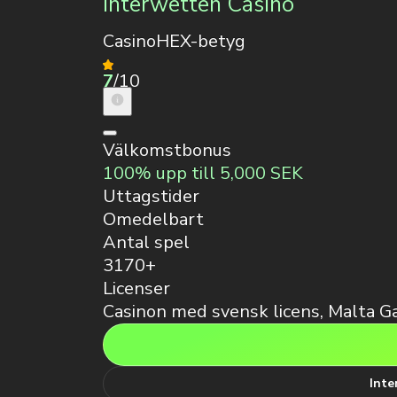
Interwetten Casino
CasinoHEX-betyg
7
/10
Välkomstbonus
100% upp till 5,000 SEK
Uttagstider
Omedelbart
Antal spel
3170+
Licenser
Casinon med svensk licens, Malta G
Inte