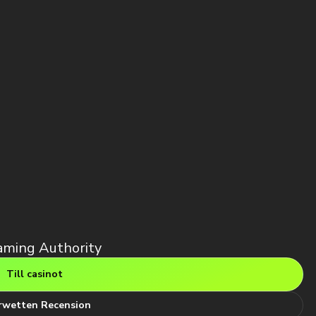
aming Authority
Till casinot
rwetten Recension