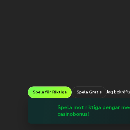
Jag bekräfta
Spela för Riktiga
Spela Gratis
Spela mot riktiga pengar me
casinobonus!