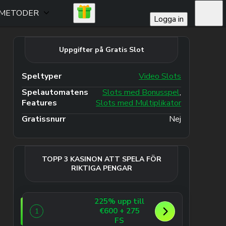
SMETODER
Logga in
Uppgifter på Gratis Slot
Speltyper
Video Slots
Spelautomatens
Slots med Bonusspel
,
Features
Slots med Multiplikator
Gratissnurr
Nej
TOPP 3 KASINON ATT SPELA FÖR
RIKTIGA PENGAR
225% upp till
€600 + 275
1
FS