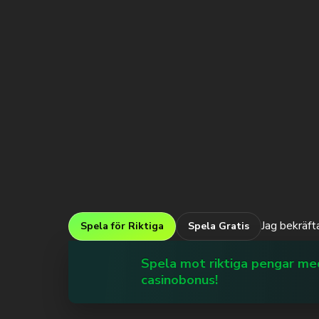
Jag bekräfta
Spela för Riktiga
Spela Gratis
Spela mot riktiga pengar me
casinobonus!