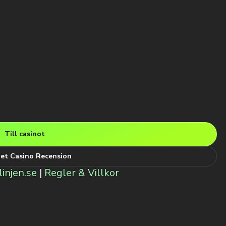
Till casinot
bet Casino Recension
injen.se
|
Regler & Villkor