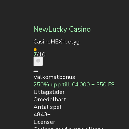
NewLucky Casino
CasinoHEX-betyg
7
/10
Välkomstbonus
250% upp till €4,000 + 350 FS
Uttagstider
Omedelbart
Antal spel
4843+
Licenser