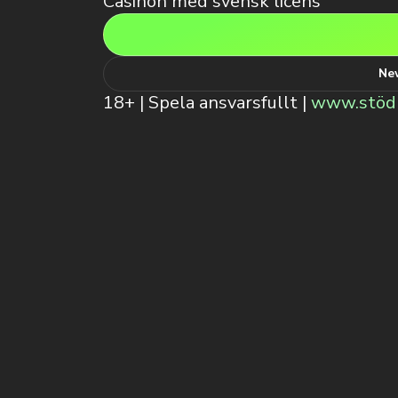
Casinon med svensk licens
Ne
18+ | Spela ansvarsfullt |
www.stödl