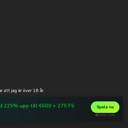
r att jag är över 18 år.
d 225% upp till €600 + 275 FS
Spela nu
Säker länk