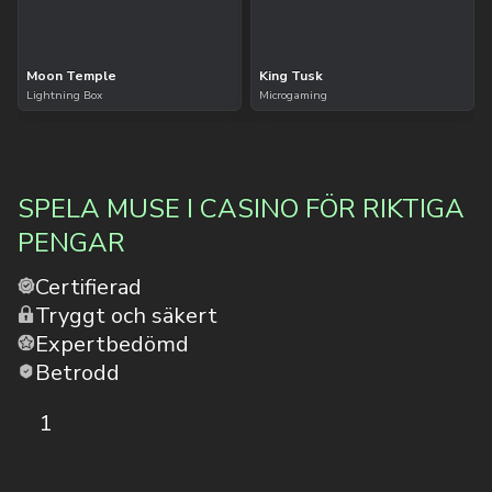
Moon Temple
King Tusk
Lightning Box
Microgaming
SPELA MUSE I CASINO FÖR RIKTIGA
PENGAR
Certifierad
Tryggt och säkert
Expertbedömd
Betrodd
1