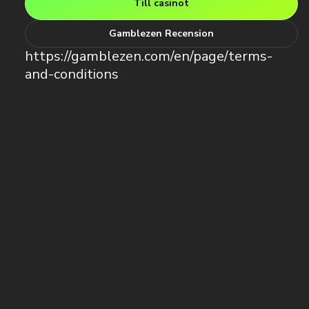
Till casinot
Gamblezen Recension
https://gamblezen.com/en/page/terms-
and-conditions