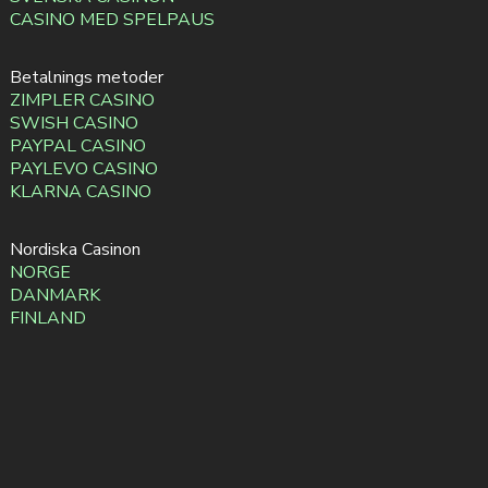
CASINO MED SPELPAUS
Betalnings metoder
ZIMPLER CASINO
SWISH CASINO
PAYPAL CASINO
PAYLEVO CASINO
KLARNA CASINO
Nordiska Casinon
NORGE
DANMARK
FINLAND