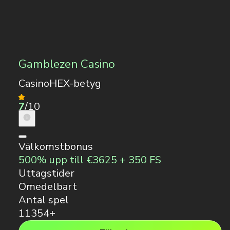
Gamblezen Casino
CasinoHEX-betyg
7
/10
Välkomstbonus
500% upp till €3625 + 350 FS
Uttagstider
Omedelbart
Antal spel
11354+