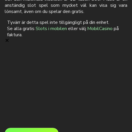
anständig slot spel som mycket väl kan visa sig vara
lönsamt, även om du spelar den gratis.
Tyvärr är detta spel inte tillgängligt på din enhet.
Se alla gratis
Slots i mobilen
eller välj
MobilCasino
på
faktura.