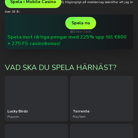
Spela i Mobile Casino
Ej tillgängligt på mobilen
Jag bekräftar att jag är
över 18 år.
Spela nu
Säker länk
Spela mot riktiga pengar med 225% upp till €600
+ 275 FS casinobonus!
VAD SKA DU SPELA HÄRNÄST?
Lucky Birds
Torrente
Playson
PlayTech