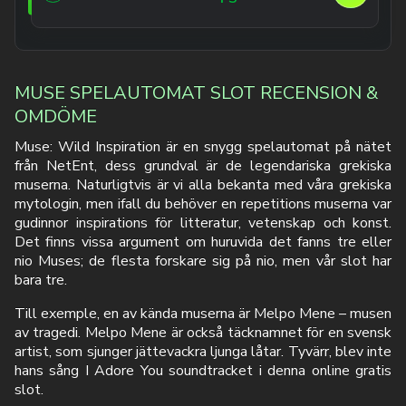
MUSE SPELAUTOMAT SLOT RECENSION &
OMDÖME
Muse: Wild Inspiration är en snygg spelautomat på nätet
från NetEnt, dess grundval är de legendariska grekiska
muserna. Naturligtvis är vi alla bekanta med våra grekiska
mytologin, men ifall du behöver en repetitions muserna var
gudinnor inspirations för litteratur, vetenskap och konst.
Det finns vissa argument om huruvida det fanns tre eller
nio Muses; de flesta forskare sig på nio, men vår slot har
bara tre.
Till exemple, en av kända muserna är Melpo Mene – musen
av tragedi. Melpo Mene är också täcknamnet för en svensk
artist, som sjunger jättevackra ljunga låtar. Tyvärr, blev inte
hans sång I Adore You soundtracket i denna online gratis
slot.