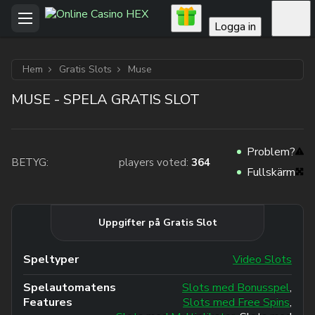
Logga in
Hem
Gratis Slots
Muse
MUSE - SPELA GRATIS SLOT
Problem?
BETYG:
players voted:
364
Fullskärm
Uppgifter på Gratis Slot
Speltyper
Video Slots
Spelautomatens
Slots med Bonusspel
,
Features
Slots med Free Spins
,