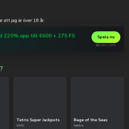
r att jag är över 18 år.
d 225% upp till €600 + 275 FS
Spela nu
Säker länk
?
Tetris Super Jackpots
Rage of the Seas
WMS
NetEnt