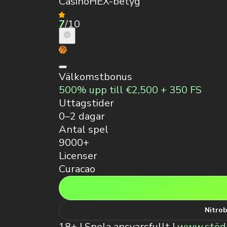
CasinoHEX-betyg
7
/10
Välkomstbonus
500% upp till €2,500 + 350 FS
Uttagstider
0–2 dagar
Antal spel
9000+
Licenser
Curacao
Nitro
18+ | Spela ansvarsfullt |
www.stödl