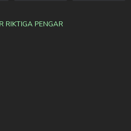
ÖR RIKTIGA PENGAR