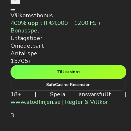
Välkomstbonus
400% upp till €4,000 + 1200 FS +
Bonusspel
Uttagstider
Omedelbart
Antal spel
15705+
Till casinot
SafeCasino Recension
18+ | Spela ansvarsfullt |
www.stödlinjen.se
|
Regler & Villkor
3