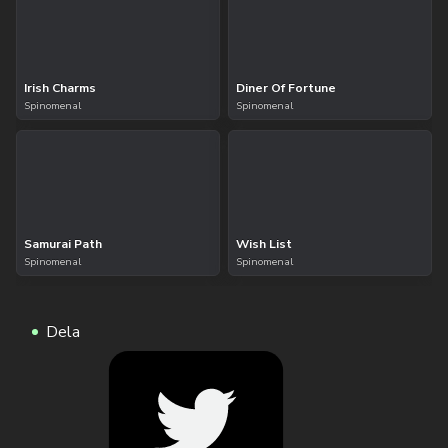
Irish Charms
Diner Of Fortune
Spinomenal
Spinomenal
Samurai Path
Wish List
Spinomenal
Spinomenal
Dela