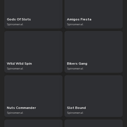
Gods Of Slots
Amigos Fiesta
Spinomenal
Spinomenal
Wild Wild Spin
Bikers Gang
Spinomenal
Spinomenal
Nuts Commander
Slot Bound
Spinomenal
Spinomenal