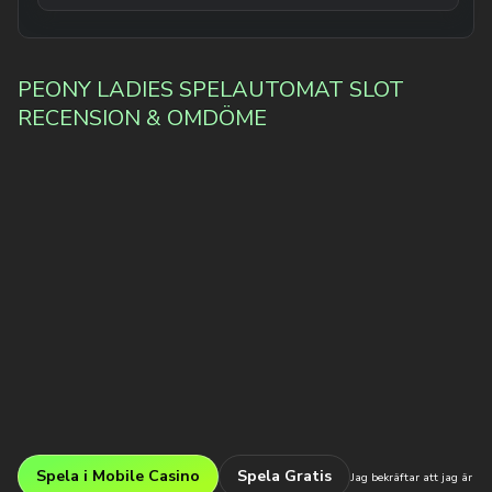
PEONY LADIES SPELAUTOMAT SLOT
RECENSION & OMDÖME
Spela i Mobile Casino
Spela Gratis
Jag bekräftar att jag är