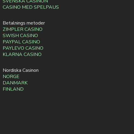
SVENSKA CASINON
CASINO MED SPELPAUS
Betalnings metoder
ZIMPLER CASINO
SWISH CASINO
PAYPAL CASINO
PAYLEVO CASINO
KLARNA CASINO
Nordiska Casinon
NORGE
DANMARK
FINLAND