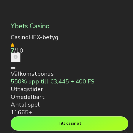
Ybets Casino
CasinoHEX-betyg
7
/10
Välkomstbonus
550% upp till €3,445 + 400 FS
Uttagstider
Omedelbart
Antal spel
11665+
Till casinot