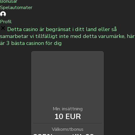
Bonusar
Spelautomater
Profil
Detta casino är begränsat i ditt land eller så
samarbetar vi tillfälligt inte med detta varumärke, här
är 3 bästa casinon för dig
Min. insättning
10 EUR
Välkomstbonus