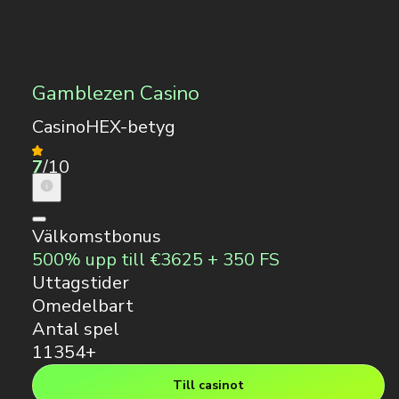
Gamblezen Casino
CasinoHEX-betyg
7
/10
Välkomstbonus
500% upp till €3625 + 350 FS
Uttagstider
Omedelbart
Antal spel
11354+
Till casinot