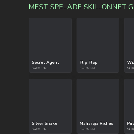
MEST SPELADE SKILLONNET G
Secret Agent
Flip Flap
Wi
SkillOnNet
SkillOnNet
Skil
SIlver Snake
Maharaja Riches
SkillOnNet
SkillOnNet
Skil