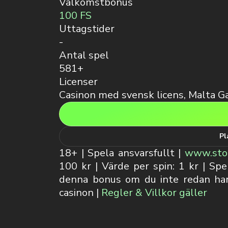
Välkomstbonus
100 FS
Uttagstider
-
Antal spel
581+
Licenser
Casinon med svensk licens, Malta G
Pl
18+ | Spela ansvarsfullt |
www.stod
100 kr | Värde per spin: 1 kr | Spe
denna bonus om du inte redan har 
casinon |
Regler & Villkor gäller