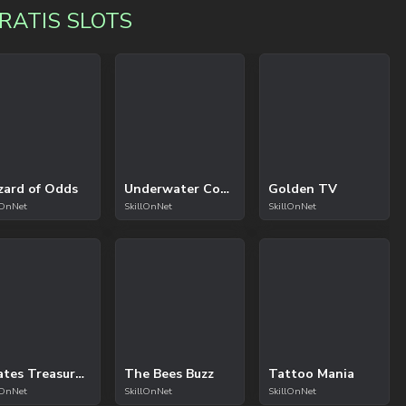
RATIS SLOTS
zard of Odds
Underwater Cowboy
Golden TV
lOnNet
SkillOnNet
SkillOnNet
Pirates Treasure Hunt
The Bees Buzz
Tattoo Mania
lOnNet
SkillOnNet
SkillOnNet