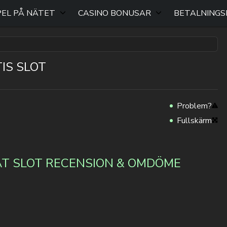
PEL PÅ NÄTET
CASINO BONUSAR
BETALNING
IS SLOT
Problem?
Fullskärm
T SLOT RECENSION & OMDÖME