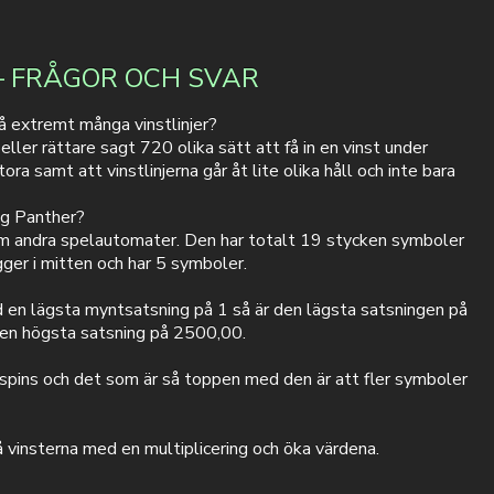
– FRÅGOR OCH SVAR
å extremt många vinstlinjer?
eller rättare sagt 720 olika sätt att få in en vinst under
tora samt att vinstlinjerna går åt lite olika håll och inte bara
ng Panther?
som andra spelautomater. Den har totalt 19 stycken symboler
igger i mitten och har 5 symboler.
 en lägsta myntsatsning på 1 så är den lägsta satsningen på
 en högsta satsning på 2500,00.
spins och det som är så toppen med den är att fler symboler
vinsterna med en multiplicering och öka värdena.