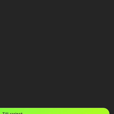
Till casinot