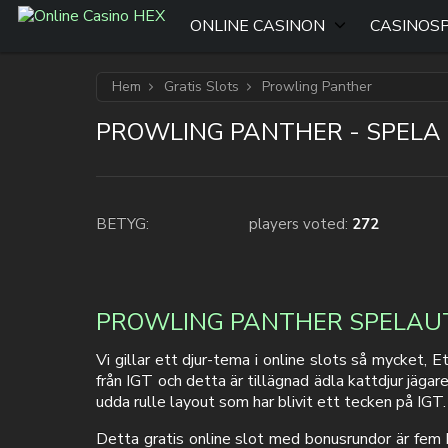
ONLINE CASINON
CASINOS
Hem
Gratis Slots
Prowling Panther
PROWLING PANTHER - SPELA 
BETYG:
players voted:
272
PROWLING PANTHER SPELAU
Vi gillar ett djur-tema i online slots så mycket, 
från IGT och detta är tillägnad ädla kattdjur jäga
udda rulle layout som har blivit ett tecken på IGT.
Detta gratis online slot med bonusrundor är fem 