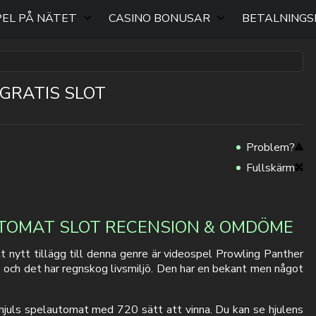
PEL PÅ NÄTET
CASINO BONUSAR
BETALNING
GRATIS SLOT
Problem?
Fullskärm
TOMAT SLOT RECENSION & OMDÖME
Ett nytt tillägg till denna genre är videospel Prowling Panther
re och det har regnskog livsmiljö. Den har en bekant men något
hjuls spelautomat med 720 sätt att vinna. Du kan se hjulens