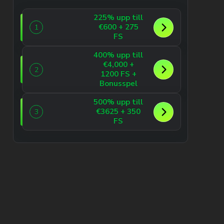
225% upp till
€600 + 275
1
FS
400% upp till
€4,000 +
2
1200 FS +
Bonusspel
500% upp till
€3625 + 350
3
FS