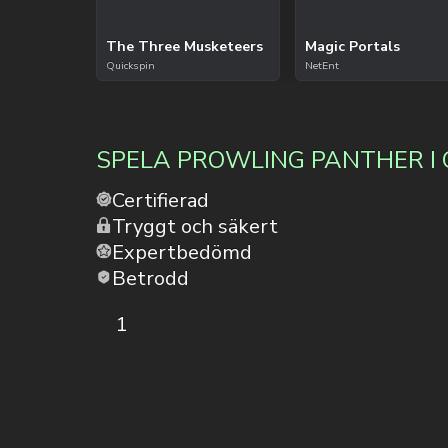
The Three Musketeers
Magic Portals
Quickspin
NetEnt
SPELA PROWLING PANTHER I 
Certifierad
Tryggt och säkert
Expertbedömd
Betrodd
1