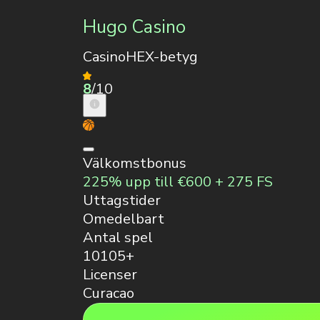
Hugo Casino
CasinoHEX-betyg
8
/10
Välkomstbonus
225% upp till €600 + 275 FS
Uttagstider
Omedelbart
Antal spel
10105+
Licenser
Curacao