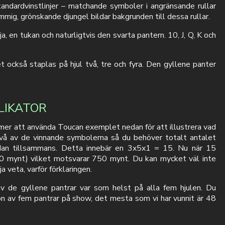
andardvinstlinjer – matchande symboler i angränsande rullar
mmig, grönskande djungel bildar bakgrunden till dessa rullar.
 en tukan och naturligtvis den svarta pantern. 10, J, Q, K och
 också staplas på hjul två, tre och fyra. Den gyllene panter
LIKATOR
ommer att använda Toucan exemplet nedan för att illustrera vad
vå av de vinnande symbolerna så du behöver totalt antalet
edan tillsammans. Detta innebär en 3x5x1 = 15. Nu när 15
50 mynt) vilket motsvarar 750 mynt. Du kan mycket väl inte
a veta, varför förklaringen.
v de gyllene pantrar var som helst på alla fem hjulen. Du
on av fem pantrar på show, det mesta som vi har vunnit är 48