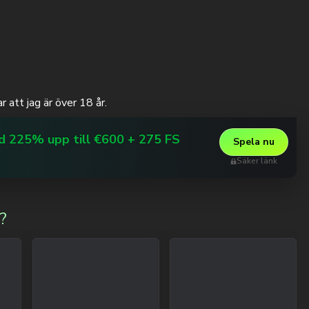
r att jag är över 18 år.
d 225% upp till €600 + 275 FS
Spela nu
Säker länk
?