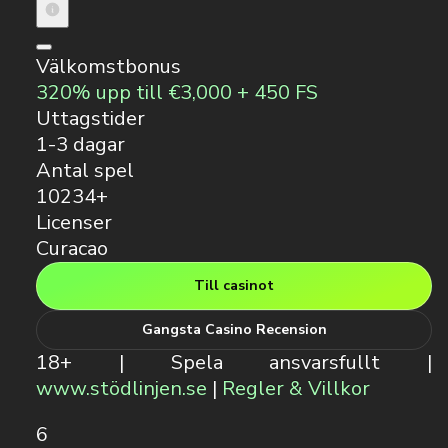
Välkomstbonus
320% upp till €3,000 + 450 FS
Uttagstider
1-3 dagar
Antal spel
10234+
Licenser
Curacao
Till casinot
Gangsta Casino Recension
18+ | Spela ansvarsfullt |
www.stödlinjen.se
|
Regler & Villkor
6