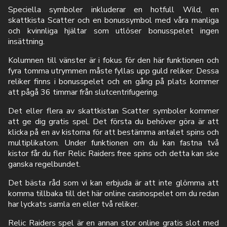
Speciella symboler inkluderar en hotfull Wild, en
skattkista Scatter och en bonussymbol med våra manliga
och kvinnliga hjältar som utlöser bonusspelet ingen
insättning.
Kolumnen till vänster är i fokus för den här funktionen och
fyra tomma utrymmen måste fyllas upp guld reliker. Dessa
reliker finns i bonusspelet och en gång på plats kommer
att pågå 36 timmar från slutcentrifugering.
Det eller flera av skattkistan Scatter symboler kommer
att ge dig gratis spel. Det första du behöver göra är att
klicka på en av kistorna för att bestämma antalet spins och
multiplikatorn. Under funktionen om du kan fastna två
kistor får du fler Relic Raiders free spins och detta kan ske
ganska regelbundet.
Det bästa råd som vi kan erbjuda är att inte glömma att
komma tillbaka till det här online casinospelet om du redan
har lyckats samla en eller två reliker.
Relic Raiders spel är en annan stor online gratis slot med