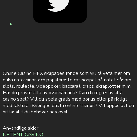
Online Casino HEX skapades för de som vill få veta mer om
olika nätcasinon och populäraste casinospel på nätet såsom
slots, roulette, videopoker, baccarat, craps, skraplotter m.m.
Har du provat alla av ovannämnda? Kan du regler av alla
casino spel? Vill du spela gratis med bonus eller på riktigt
med faktura i Sveriges bästa online casinon? Vi hoppas att du
hittar allt du behöver hos oss!
Användliga sidor
NETENT CASINO