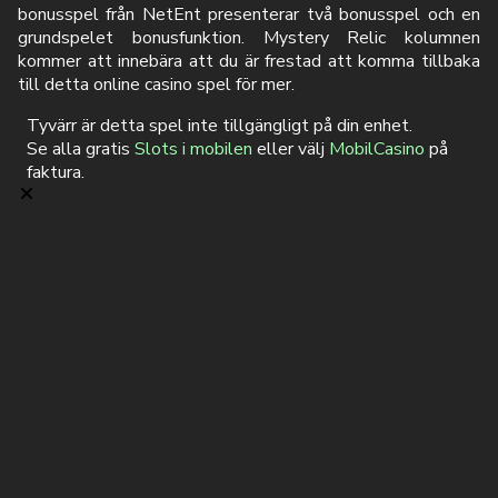
bonusspel från NetEnt presenterar två bonusspel och en
grundspelet bonusfunktion. Mystery Relic kolumnen
kommer att innebära att du är frestad att komma tillbaka
till detta online casino spel för mer.
Tyvärr är detta spel inte tillgängligt på din enhet.
Se alla gratis
Slots i mobilen
eller välj
MobilCasino
på
faktura.