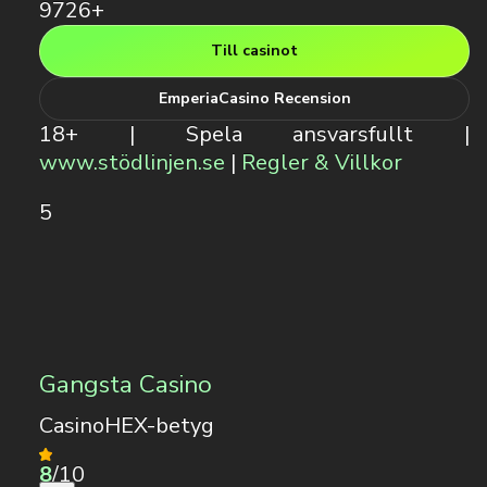
9726+
Till casinot
EmperiaCasino Recension
18+ | Spela ansvarsfullt |
www.stödlinjen.se
|
Regler & Villkor
5
Gangsta Casino
CasinoHEX-betyg
8
/10