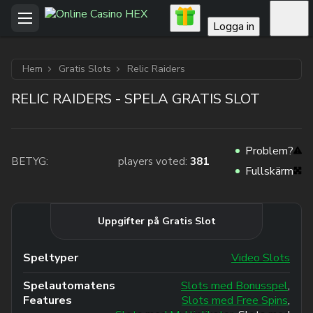
Logga in
Hem
Gratis Slots
Relic Raiders
RELIC RAIDERS - SPELA GRATIS SLOT
Problem?
BETYG:
players voted:
381
Fullskärm
Uppgifter på Gratis Slot
Speltyper
Video Slots
Spelautomatens
Slots med Bonusspel
,
Features
Slots med Free Spins
,