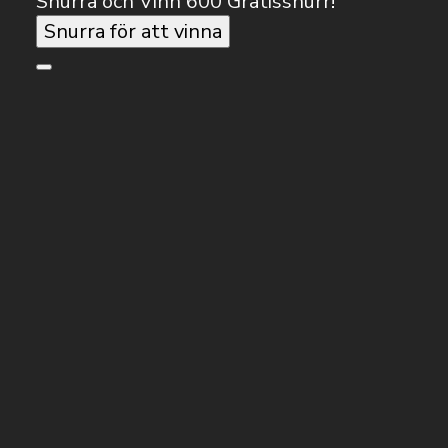
Snurra och Vinn 600 Gratissnurr!
Snurra för att vinna