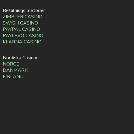
Betalnings metoder
ZIMPLER CASINO
SWISH CASINO
PAYPAL CASINO
PAYLEVO CASINO
KLARNA CASINO
Nordiska Casinon
NORGE
DANMARK
FINLAND