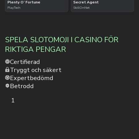
Plenty O’ Fortune
Secret Agent
PlayTech
SkillOnNet
SPELA SLOTOMOJI I CASINO FÖR
RIKTIGA PENGAR
Certifierad
Tryggt och säkert
Expertbedömd
Betrodd
1