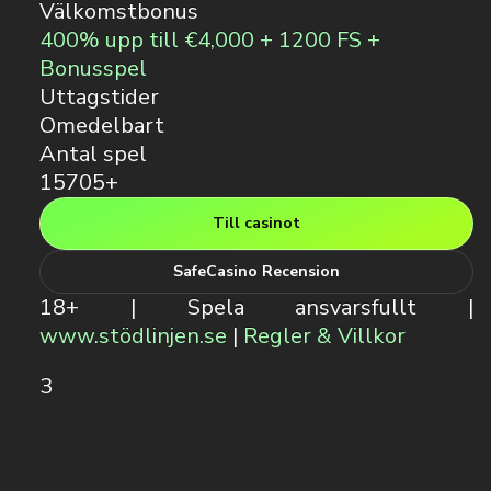
Välkomstbonus
400% upp till €4,000 + 1200 FS +
Bonusspel
Uttagstider
Omedelbart
Antal spel
15705+
Till casinot
SafeCasino Recension
18+ | Spela ansvarsfullt |
www.stödlinjen.se
|
Regler & Villkor
3