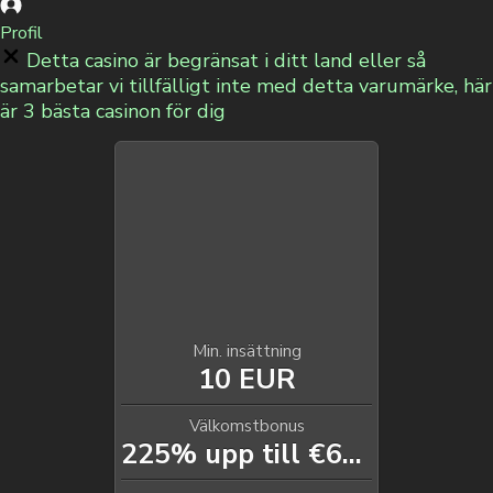
Profil
Detta casino är begränsat i ditt land eller så
samarbetar vi tillfälligt inte med detta varumärke, här
är 3 bästa casinon för dig
Min. insättning
10 EUR
Välkomstbonus
225% upp till €600 + 275 FS