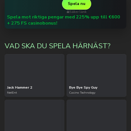
Spela nu
Säker länk
Spela mot riktiga pengar med 225% upp till €600
+ 275 FS casinobonus!
VAD SKA DU SPELA HÄRNÄST?
Jack Hammer 2
Bye Bye Spy Guy
NetEnt
Casino Technology