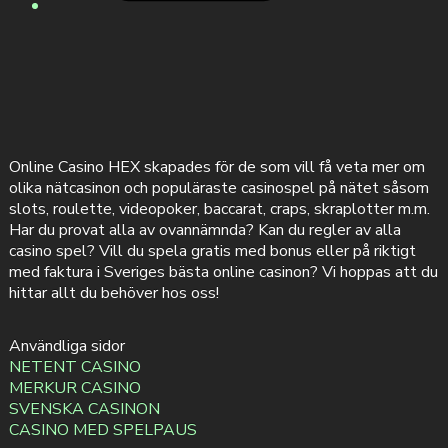
Online Casino HEX skapades för de som vill få veta mer om
olika nätcasinon och populäraste casinospel på nätet såsom
slots, roulette, videopoker, baccarat, craps, skraplotter m.m.
Har du provat alla av ovannämnda? Kan du regler av alla
casino spel? Vill du spela gratis med bonus eller på riktigt
med faktura i Sveriges bästa online casinon? Vi hoppas att du
hittar allt du behöver hos oss!
Användliga sidor
NETENT CASINO
MERKUR CASINO
SVENSKA CASINON
CASINO MED SPELPAUS