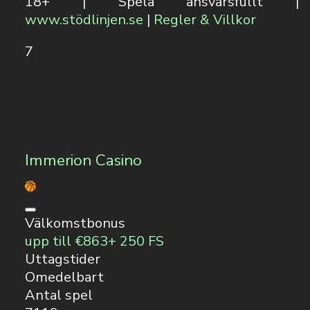
18+ | Spela ansvarsfullt |
www.stödlinjen.se
|
Regler & Villkor
7
Immerion Casino
Välkomstbonus
upp till €863+ 250 FS
Uttagstider
Omedelbart
Antal spel