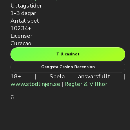
Uttagstider
1-3 dagar
Antal spel
10234+
Licenser
Curacao
Till casinot
Gangsta Casino Recension
18+ | Spela ansvarsfullt |
www.stödlinjen.se
|
Regler & Villkor
6