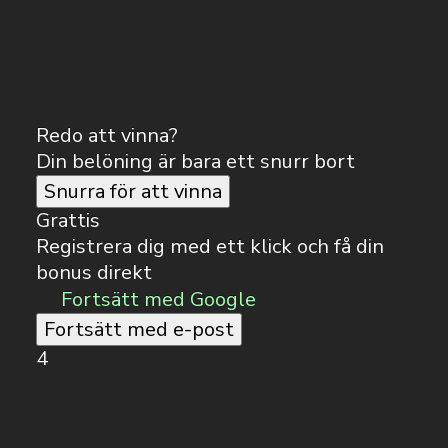
Redo att vinna?
Din belöning är bara ett snurr bort
Snurra för att vinna
Grattis
Registrera dig med ett klick och få din
bonus direkt
Fortsätt med Google
Fortsätt med e-post
4