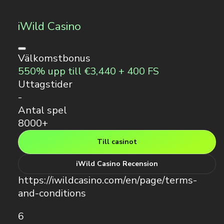
iWild Casino
Välkomstbonus
550% upp till €3,440 + 400 FS
Uttagstider
-
Antal spel
8000+
Till casinot
iWild Casino Recension
https://iwildcasino.com/en/page/terms-
and-conditions
6