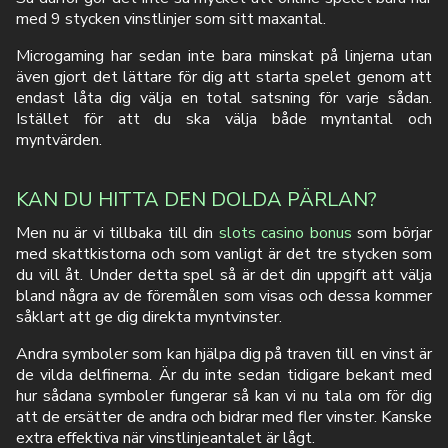
med 9 stycken vinstlinjer som sitt maxantal.
Microgaming har sedan inte bara minskat på linjerna utan
även gjort det lättare för dig att starta spelet genom att
endast låta dig välja en total satsning för varje sådan.
Istället för att du ska välja både myntantal och
myntvärden.
KAN DU HITTA DEN DOLDA PÄRLAN?
Men nu är vi tillbaka till din
slots casino bonus
som börjar
med skattkistorna och som vanligt är det tre stycken som
du vill åt. Under detta spel så är det din uppgift att välja
bland några av de föremålen som visas och dessa kommer
såklart att ge dig direkta myntvinster.
Andra symboler som kan hjälpa dig på traven till en vinst är
de vilda delfinerna. Är du inte sedan tidigare bekant med
hur sådana symboler fungerar så kan vi nu tala om för dig
att de ersätter de andra och bidrar med fler vinster. Kanske
extra effektiva när vinstlinjeantalet är lågt.