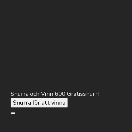
Snurra och Vinn 600 Gratissnurr!
Snurra för att vinna