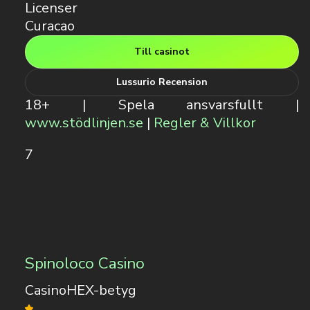
Licenser
Curacao
Till casinot
Lussurio Recension
18+ | Spela ansvarsfullt |
www.stödlinjen.se
|
Regler & Villkor
7
Spinoloco Casino
CasinoHEX-betyg