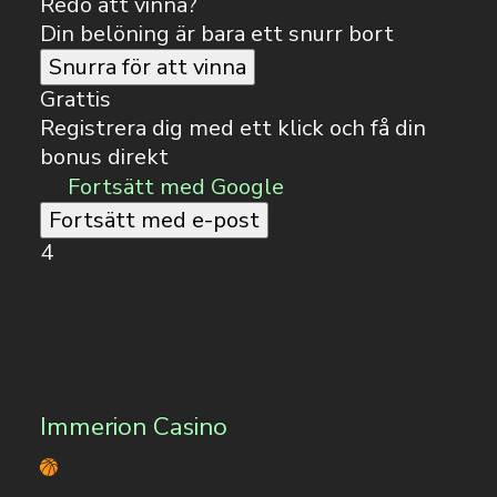
Redo att vinna?
Din belöning är bara ett snurr bort
Snurra för att vinna
Grattis
Registrera dig med ett klick och få din
bonus direkt
Fortsätt med Google
Fortsätt med e-post
4
Immerion Casino