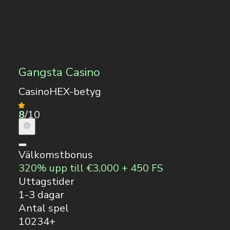
Gangsta Casino
CasinoHEX-betyg
8
/10
Välkomstbonus
320% upp till €3,000 + 450 FS
Uttagstider
1-3 dagar
Antal spel
10234+