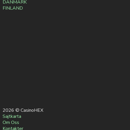
DANMARK
FINLAND
2026 © CasinoHEX
Sajtkarta
Om Oss
Kontakter