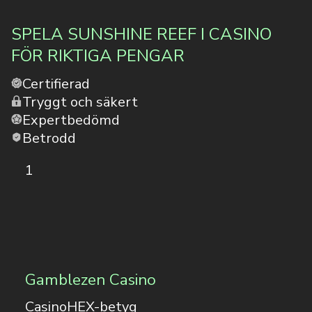
SPELA SUNSHINE REEF I CASINO
FÖR RIKTIGA PENGAR
Certifierad
Tryggt och säkert
Expertbedömd
Betrodd
1
Gamblezen Casino
CasinoHEX-betyg