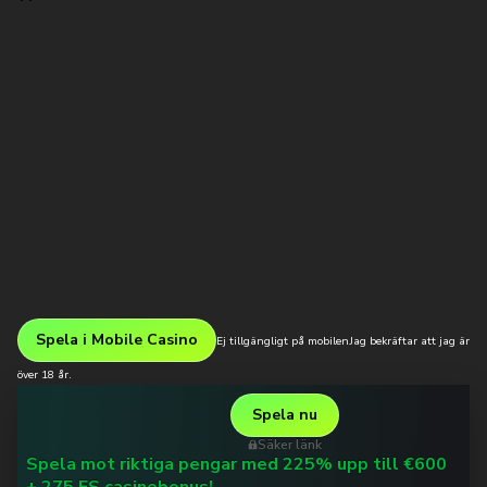
Spela i Mobile Casino
Ej tillgängligt på mobilen
Jag bekräftar att jag är
över 18 år.
Spela nu
Säker länk
Spela mot riktiga pengar med 225% upp till €600
+ 275 FS casinobonus!