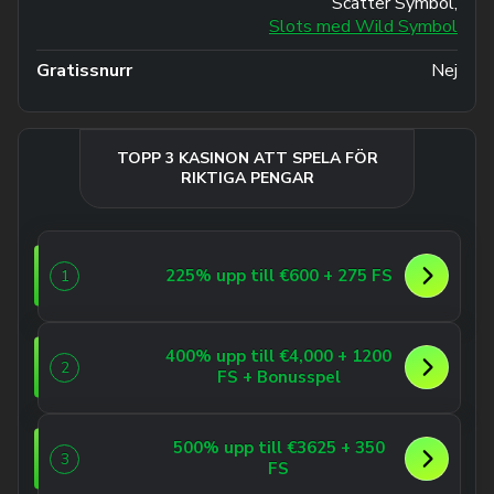
Scatter Symbol,
Slots med Wild Symbol
Gratissnurr
Nej
TOPP 3 KASINON ATT SPELA FÖR
RIKTIGA PENGAR
225% upp till €600 + 275 FS
1
400% upp till €4,000 + 1200
2
FS + Bonusspel
500% upp till €3625 + 350
3
FS