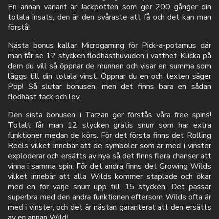
En annan variant är Jackpotten som ger 200 gånger din
totala insats, den är den svåraste att få och det kan man
förstå!
Nästa bonus kallar Microgaming för Pick-a-potamus där
man får se 12 stycken flodhästhuvuden i vattnet. Klicka på
dem du vill så öppnar de munnen och visar en summa som
läggs till din totala vinst. Öppnar du en och texten säger
Pop! Så slutar bonusen, men det finns bara en sådan
flodhäst tack och lov.
Den sista bonusen i Tarzan ger förstås våra free spins!
Totalt får man 12 stycken gratis snurr som har extra
funktioner medan de körs. För det första finns det Rolling
Reels vilket innebär att de symboler som är med i vinster
exploderar och ersätts av nya så det finns flera chanser att
vinna i samma spin. För det andra finns det Growing Wilds
vilket innebär att alla Wilds kommer staplade och ökar
med en för varje snurr upp till 15 stycken. Det passar
superbra med den andra funktionen eftersom Wilds ofta är
med i vinster, och det är nästan garanterat att den ersätts
av en annan Wild!