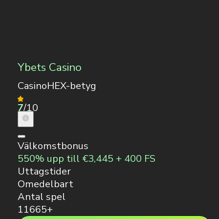
Ybets Casino
CasinoHEX-betyg
7
/10
Välkomstbonus
550% upp till €3,445 + 400 FS
Uttagstider
Omedelbart
Antal spel
11665+