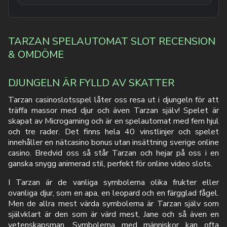
TARZAN SPELAUTOMAT SLOT RECENSION
& OMDÖME
DJUNGELN ÄR FYLLD AV SKATTER
Tarzan casinoslotsspel låter oss resa ut i djungeln för att
träffa massor med djur och även Tarzan själv! Spelet är
skapat av Microgaming och är en spelautomat med fem hjul
och tre rader. Det finns hela 40 vinstlinjer och spelet
innehåller en nätcasino bonus utan insättning sverige online
casino. Bredvid oss så står Tarzan och hejar på oss i en
ganska snygg animerad stil, perfekt för online video slots.
I Tarzan är de vanliga symbolerna olika frukter eller
ovanliga djur, som en apa, en leopard och en färgglad fågel.
Men de allra mest värda symbolerna är Tarzan själv som
självklart är den som är värd mest, Jane och så även en
vetenskapsman. Symbolerna med människor kan ofta