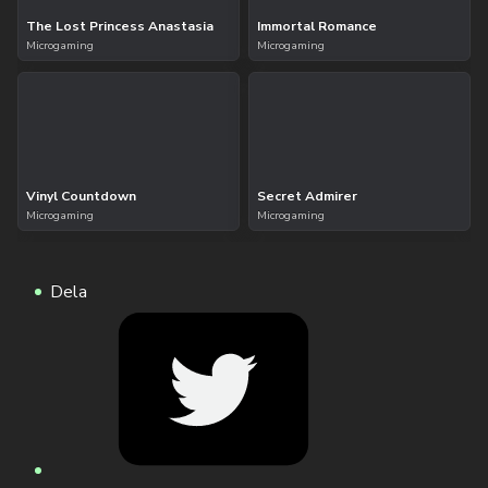
The Lost Princess Anastasia
Immortal Romance
Microgaming
Microgaming
Vinyl Countdown
Secret Admirer
Microgaming
Microgaming
Dela