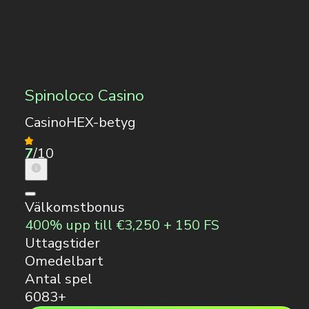
Spinoloco Casino
CasinoHEX-betyg
7
/10
Välkomstbonus
400% upp till €3,250 + 150 FS
Uttagstider
Omedelbart
Antal spel
6083+