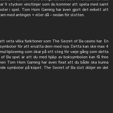
har 9 stycken vinstlinjer som du kommer att spela med samt
boler i spel. Tom Horn Gaming har även gjort det enkelt att
ram med antingen + eller då – nedan för slotten.
 att veta vilka funktioner som The Secret of Ba casino har. En
 symboler för att ersätta dem med nya. Detta kan ske max 4
ultiplicering som ökar på ett steg för varje gång som detta
 of Ba spel är att du med hjälp av boksymbolen kan få free
 men Tom Horn Gaming har även fixat att du både ska kunna
nde symboler på köpet. The Secret of Ba slot döljer en del