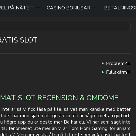
PEL PÅ NÄTET
CASINO BONUSAR
BETALNING
RATIS SLOT
Problem?
Fullskärm
OMAT SLOT RECENSION & OMDÖME
 inte är så vi fick läsa på lite, så vet man kanske med batter
att det har med själen att göra och att är något mellan gud och
u högre upp du är desto mer Ba har du. Vi har som sagt inte
till fenomenet lite mer än vi är Tom Horn Gaming, för annars
detta? Men om vi ska återgå till det som vi faktiskt har koll