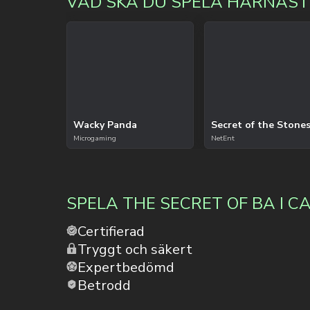
VAD SKA DU SPELA HÄRNÄST
Wacky Panda
Microgaming
NetEnt
SPELA THE SECRET OF BA I C
Certifierad
Tryggt och säkert
Expertbedömd
Betrodd