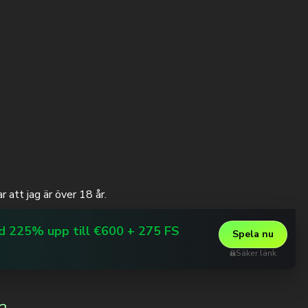
r att jag är över 18 år.
d 225% upp till €600 + 275 FS
Spela nu
Säker länk