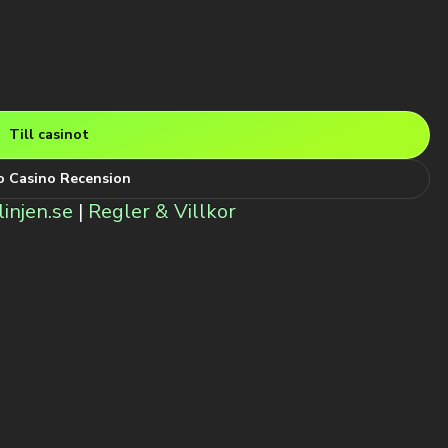
Till casinot
 Casino Recension
injen.se
|
Regler & Villkor