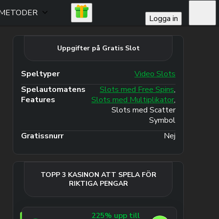
SMETODER
Logga in
Uppgifter på Gratis Slot
Speltyper
Video Slots
Spelautomatens
Slots med Free Spins
,
Features
Slots med Multiplikator
,
Slots med Scatter
Symbol
Gratissnurr
Nej
TOPP 3 KASINON ATT SPELA FÖR
RIKTIGA PENGAR
225% upp till