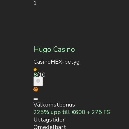
1
Hugo Casino
CasinoHEX-betyg
8
/10
Välkomstbonus
225% upp till €600 + 275 FS
Uttagstider
Omedelbart