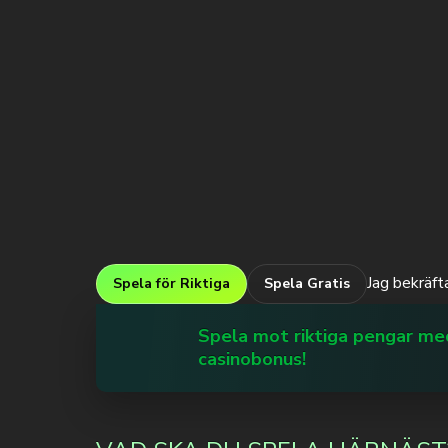
Jag bekräfta
Spela för Riktiga
Spela Gratis
Spela mot riktiga pengar me
casinobonus!