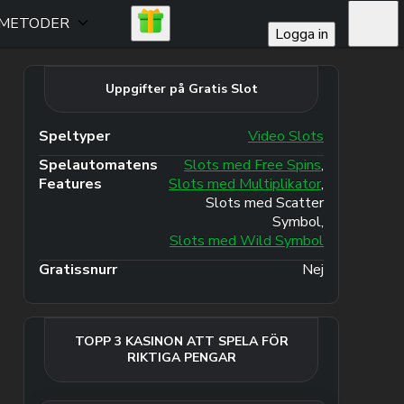
SMETODER
Logga in
Uppgifter på Gratis Slot
Speltyper
Video Slots
Spelautomatens
Slots med Free Spins
,
Features
Slots med Multiplikator
,
Slots med Scatter
Symbol,
Slots med Wild Symbol
Gratissnurr
Nej
TOPP 3 KASINON ATT SPELA FÖR
RIKTIGA PENGAR