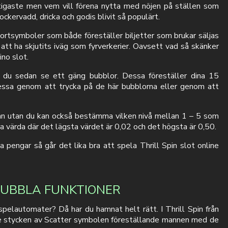
ttigaste men vem vill förena nytta med nöjen på ställen som
ockervadd, dricka och godis blivit så populärt.
 kortsymboler som både föreställer biljetter som brukar säljas
att ha skjutits iväg som fyrverkerier. Oavsett vad så skänker
ino slot.
 du sedan se ett gäng bubblor. Dessa föreställer dina 15
n dessa genom att trycka på de här bubblorna eller genom att
llan utan du kan också bestämma vilken nivå mellan 1 – 5 som
a värda där det lägsta värdet är 0,02 och det högsta är 0,50.
 pengar så går det lika bra att spela Thrill Spin slot online
DUBBLA FUNKTIONER
spelautomater? Då har du hamnat helt rätt. I Thrill Spin från
re stycken av Scatter symbolen föreställande mannen med de