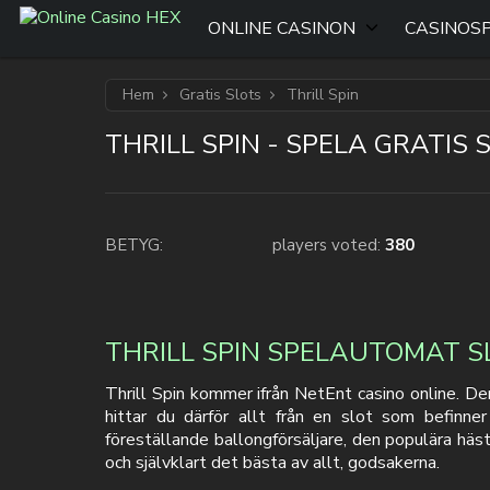
ONLINE CASINON
CASINOS
Hem
Gratis Slots
Thrill Spin
THRILL SPIN - SPELA GRATIS 
BETYG:
players voted:
380
THRILL SPIN SPELAUTOMAT 
Thrill Spin kommer ifrån NetEnt casino online. D
hittar du därför allt från en slot som befinn
föreställande ballongförsäljare, den populära häst
och självklart det bästa av allt, godsakerna.