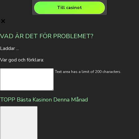
Till casinot
VAD ÄR DET FÖR PROBLEMET?
Laddar ...
Var god och förklara:
Text area has a limit of 200 characters.
Min. insättning
20 EUR
TOPP Bästa Kasinon Denna Månad
Välkomstbonus
400% upp till €4,000 + 1200 FS + Bonusspel
Insättningsmetoder