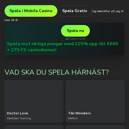
Spela i Mobile Casino
Spela Gratis
Jag bekräftar att jag är
över 18 år.
Spela nu
Säker länk
Spela mot riktiga pengar med 225% upp till €600
+ 275 FS casinobonus!
VAD SKA DU SPELA HÄRNÄST?
Doctor Love
Tiki Wonders
NextGen Gaming
NetEnt