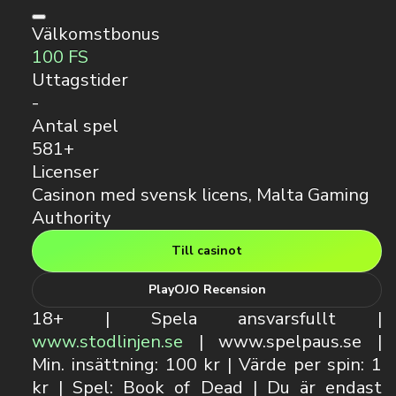
Välkomstbonus
100 FS
Uttagstider
-
Antal spel
581+
Licenser
Casinon med svensk licens, Malta Gaming
Authority
Till casinot
PlayOJO Recension
18+ | Spela ansvarsfullt |
www.stodlinjen.se
| www.spelpaus.se |
Min. insättning: 100 kr | Värde per spin: 1
kr | Spel: Book of Dead | Du är endast