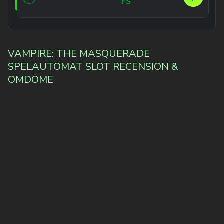
FS
VAMPIRE: THE MASQUERADE
SPELAUTOMAT SLOT RECENSION &
OMDÖME