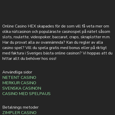
Online Casino HEX skapades för de som vill få veta mer om
olika nätcasinon och populäraste casinospel på nätet såsom
slots, roulette, videopoker, baccarat, craps, skraplotter m.m.
Har du provat alla av ovannämnda? Kan du regler av alla
casino spel? Vill du spela gratis med bonus eller på riktigt
med faktura i Sveriges bästa online casinon? Vi hoppas att du
hittar allt du behöver hos oss!
Användliga sidor
NETENT CASINO
MERKUR CASINO
SVENSKA CASINON
CASINO MED SPELPAUS
Betalnings metoder
ZIMPLER CASINO