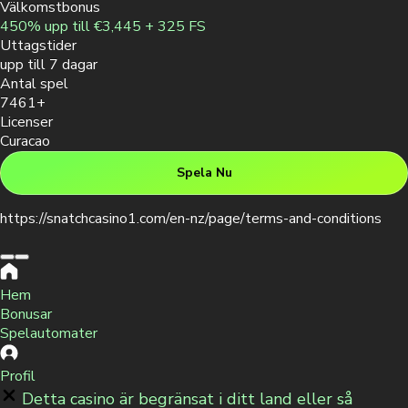
Välkomstbonus
450% upp till €3,445 + 325 FS
Uttagstider
upp till 7 dagar
Antal spel
7461+
Licenser
Curacao
Spela Nu
https://snatchcasino1.com/en-nz/page/terms-and-conditions
Hem
Bonusar
Spelautomater
Profil
Detta casino är begränsat i ditt land eller så