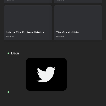
Adelia The Fortune Wielder
The Great Albini
Foxium
Foxium
Dela