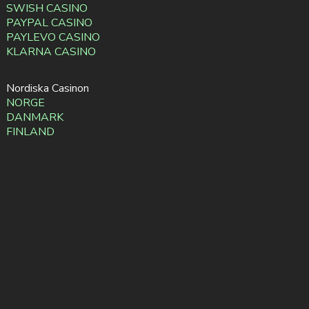
SWISH CASINO
PAYPAL CASINO
PAYLEVO CASINO
KLARNA CASINO
Nordiska Casinon
NORGE
DANMARK
FINLAND