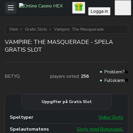
Logga in
Hem
Gratis Slots
Vampire: The Masquerade
VAMPIRE: THE MASQUERADE - SPELA
GRATIS SLOT
Problem?
BETYG:
players voted:
256
Fullskärm
Uppgifter på Gratis Slot
Speltyper
Video Slots
Spelautomatens
Slots med Bonusspel
,