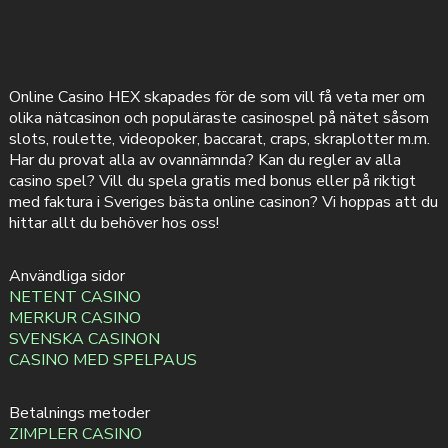
Online Casino HEX skapades för de som vill få veta mer om
olika nätcasinon och populäraste casinospel på nätet såsom
slots, roulette, videopoker, baccarat, craps, skraplotter m.m.
Har du provat alla av ovannämnda? Kan du regler av alla
casino spel? Vill du spela gratis med bonus eller på riktigt
med faktura i Sveriges bästa online casinon? Vi hoppas att du
hittar allt du behöver hos oss!
Användliga sidor
NETENT CASINO
MERKUR CASINO
SVENSKA CASINON
CASINO MED SPELPAUS
Betalnings metoder
ZIMPLER CASINO