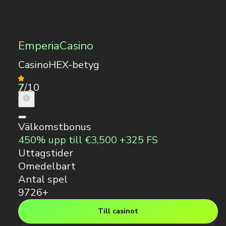
EmperiaCasino
CasinoHEX-betyg
7
/10
Välkomstbonus
450% upp till €3,500 +325 FS
Uttagstider
Omedelbart
Antal spel
9726+
Till casinot