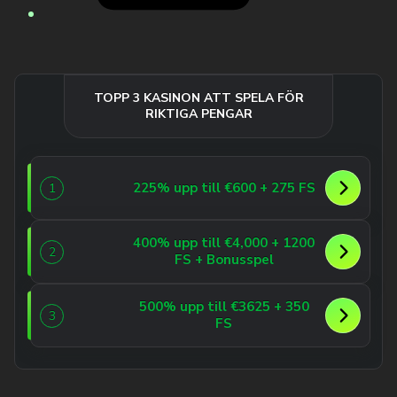
TOPP 3 KASINON ATT SPELA FÖR
RIKTIGA PENGAR
225% upp till €600 + 275 FS
1
400% upp till €4,000 + 1200
2
FS + Bonusspel
500% upp till €3625 + 350
3
FS