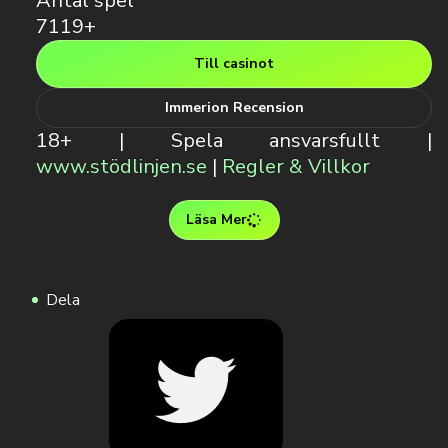
Antal spel
7119+
Till casinot
Immerion Recension
18+ | Spela ansvarsfullt |
www.stödlinjen.se
|
Regler & Villkor
Läsa Mer
Dela