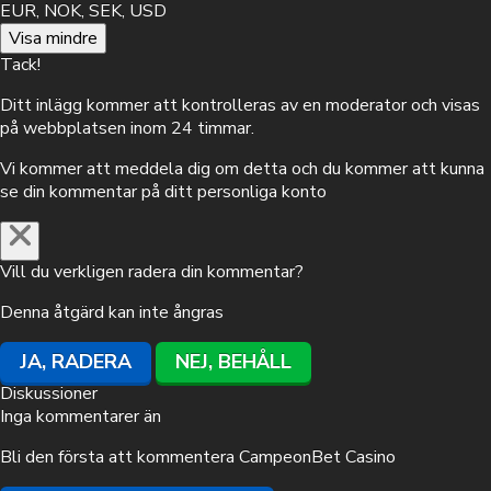
EUR, NOK, SEK, USD
Visa mindre
Tack!
Ditt inlägg kommer att kontrolleras av en moderator och visas
på webbplatsen inom 24 timmar.
Vi kommer att meddela dig om detta och du kommer att kunna
se din kommentar på ditt personliga konto
Vill du verkligen radera din kommentar?
Denna åtgärd kan inte ångras
JA, RADERA
NEJ, BEHÅLL
Diskussioner
Inga kommentarer än
Bli den första att kommentera CampeonBet Casino