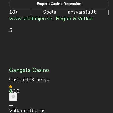
EmperiaCasino Recension
18+ | Spela ansvarsfullt |
www.stödlinjen.se
|
Regler & Villkor
5
Gangsta Casino
CasinoHEX-betyg
8
/10
Välkomstbonus