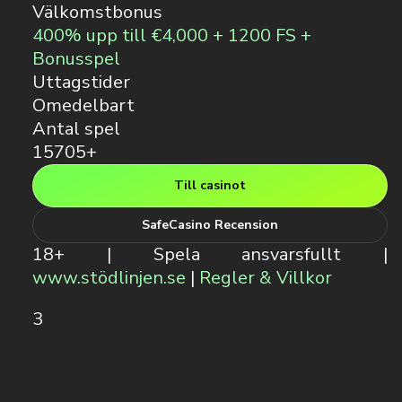
Välkomstbonus
400% upp till €4,000 + 1200 FS +
Bonusspel
Uttagstider
Omedelbart
Antal spel
15705+
Till casinot
SafeCasino Recension
18+ | Spela ansvarsfullt |
www.stödlinjen.se
|
Regler & Villkor
3