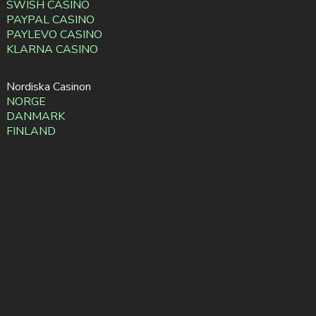
SWISH CASINO
PAYPAL CASINO
PAYLEVO CASINO
KLARNA CASINO
Nordiska Casinon
NORGE
DANMARK
FINLAND