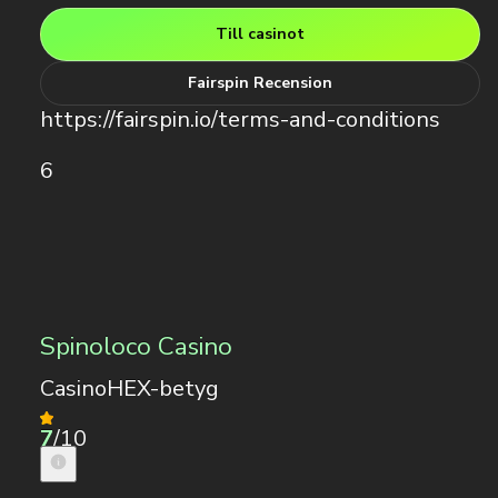
Till casinot
Fairspin Recension
https://fairspin.io/terms-and-conditions
6
Spinoloco Casino
CasinoHEX-betyg
7
/10