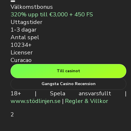
Välkomstbonus
320% upp till €3,000 + 450 FS
Uttagstider
1-3 dagar
Antal spel
10234+
Licenser
Curacao
Till casinot
Gangsta Casino Recension
18+ | Spela ansvarsfullt |
www.stödlinjen.se
|
Regler & Villkor
2