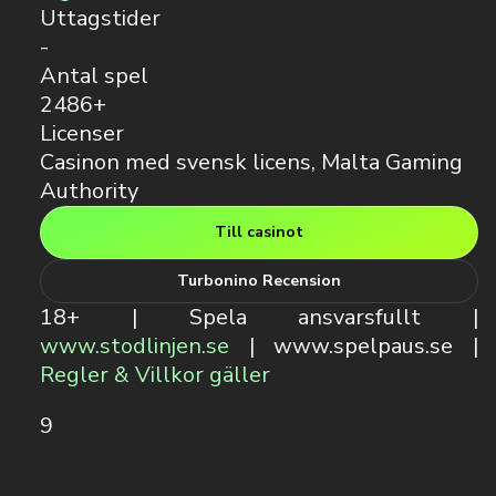
Uttagstider
-
Antal spel
2486+
Licenser
Casinon med svensk licens, Malta Gaming
Authority
Till casinot
Turbonino Recension
18+ | Spela ansvarsfullt |
www.stodlinjen.se
| www.spelpaus.se |
Regler & Villkor gäller
9