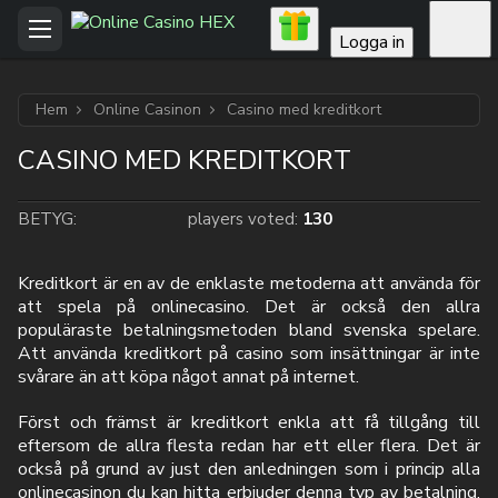
Logga in
Hem
Online Casinon
Casino med kreditkort
CASINO MED KREDITKORT
BETYG:
players voted:
130
Kreditkort är en av de enklaste metoderna att använda för
att spela på onlinecasino. Det är också den allra
populäraste betalningsmetoden bland svenska spelare.
Att använda kreditkort på casino som insättningar är inte
svårare än att köpa något annat på internet.
Först och främst är kreditkort enkla att få tillgång till
eftersom de allra flesta redan har ett eller flera. Det är
också på grund av just den anledningen som i princip alla
onlinecasinon du kan hitta erbjuder denna typ av betalning.