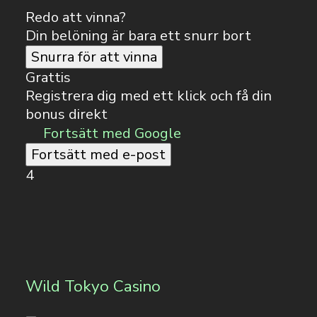
Redo att vinna?
Din belöning är bara ett snurr bort
Snurra för att vinna
Grattis
Registrera dig med ett klick och få din
bonus direkt
Fortsätt med Google
Fortsätt med e-post
4
Wild Tokyo Casino