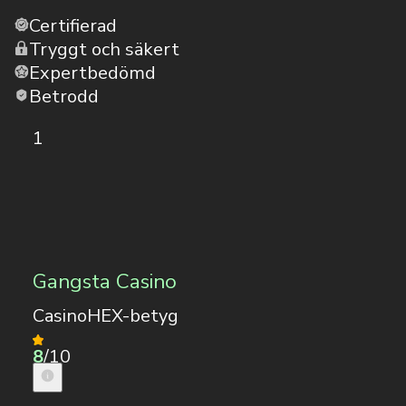
Certifierad
Tryggt och säkert
Expertbedömd
Betrodd
1
Gangsta Casino
CasinoHEX-betyg
8
/10