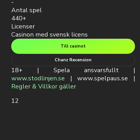
-
Antal spel
440+
Licenser
Casinon med svensk licens
Till casinot
Chanz Recension
18+ | Spela ansvarsfullt |
www.stodlinjen.se
| www.spelpaus.se |
Regler & Villkor gäller
12