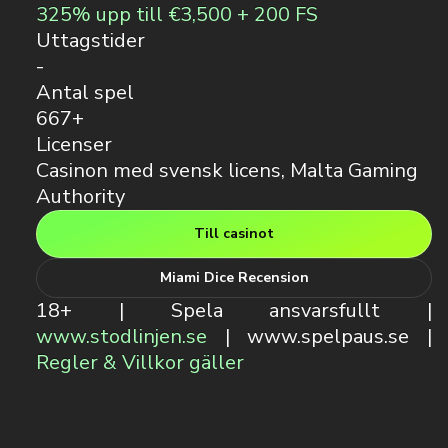
325% upp till €3,500 + 200 FS
Uttagstider
-
Antal spel
667+
Licenser
Casinon med svensk licens, Malta Gaming
Authority
Till casinot
Miami Dice Recension
18+ | Spela ansvarsfullt |
www.stodlinjen.se
| www.spelpaus.se |
Regler & Villkor gäller