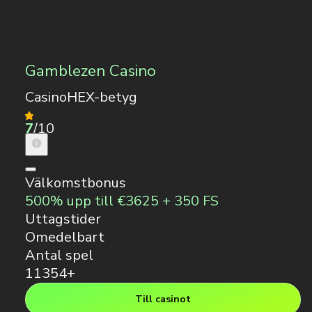
Gamblezen Casino
CasinoHEX-betyg
7
/10
Välkomstbonus
500% upp till €3625 + 350 FS
Uttagstider
Omedelbart
Antal spel
11354+
Till casinot