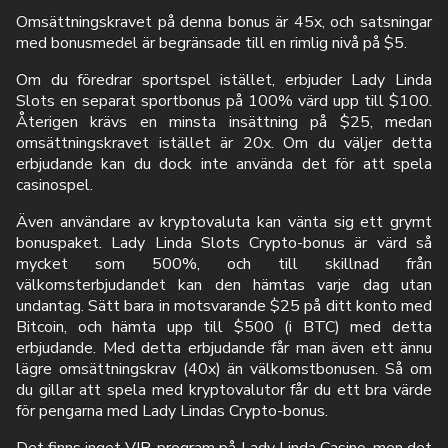
Omsättningskravet på denna bonus är 45x, och satsningar
med bonusmedel är begränsade till en rimlig nivå på $5.
Om du föredrar sportspel istället, erbjuder Lady Linda
Slots en separat sportbonus på 100% värd upp till $100.
Återigen krävs en minsta insättning på $25, medan
omsättningskravet istället är 20x. Om du väljer detta
erbjudande kan du dock inte använda det för att spela
casinospel.
Även användare av kryptovaluta kan vänta sig ett grymt
bonuspaket. Lady Linda Slots Crypto-bonus är värd så
mycket som 500%, och till skillnad från
välkomsterbjudandet kan den hämtas varje dag utan
undantag. Sätt bara in motsvarande $25 på ditt konto med
Bitcoin, och hämta upp till $500 (i BTC) med detta
erbjudande. Med detta erbjudande får man även ett ännu
lägre omsättningskrav (40x) än välkomstbonusen. Så om
du gillar att spela med kryptovalutor får du ett bra värde
för pengarna med Lady Lindas Crypto-bonus.
Det finns inget VIP-program på Lady Linda Casino, men det