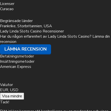
Licenser
Curacao
Begränsade länder
Frankrike, Storbritannien, USA
Lady Linda Slots Casino Recensioner
Har du någon erfarenhet av Lady Linda Slots Casino?
Lämna din
recension
LÄMNA RECENSION
Betalningsmetoder
Insättningsmetoder
American Express
Valutor
EUR, USD
Visa mindre
Tack!