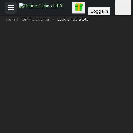
Logga in
Hem
Online Casinon
Lady Linda Slots