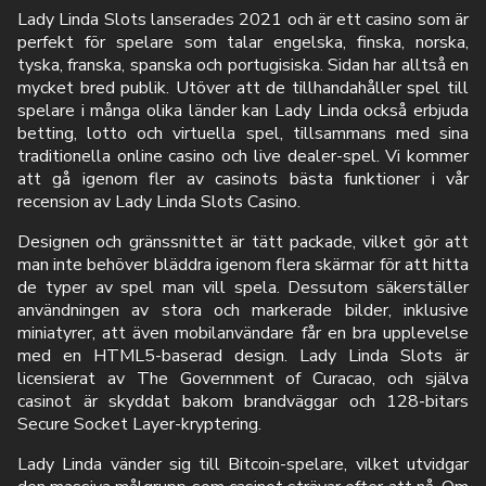
Lady Linda Slots lanserades 2021 och är ett casino som är
perfekt för spelare som talar engelska, finska, norska,
tyska, franska, spanska och portugisiska. Sidan har alltså en
mycket bred publik. Utöver att de tillhandahåller spel till
spelare i många olika länder kan Lady Linda också erbjuda
betting, lotto och virtuella spel, tillsammans med sina
traditionella online casino och live dealer-spel. Vi kommer
att gå igenom fler av casinots bästa funktioner i vår
recension av Lady Linda Slots Casino.
Designen och gränssnittet är tätt packade, vilket gör att
man inte behöver bläddra igenom flera skärmar för att hitta
de typer av spel man vill spela. Dessutom säkerställer
användningen av stora och markerade bilder, inklusive
miniatyrer, att även mobilanvändare får en bra upplevelse
med en HTML5-baserad design. Lady Linda Slots är
licensierat av The Government of Curacao, och själva
casinot är skyddat bakom brandväggar och 128-bitars
Secure Socket Layer-kryptering.
Lady Linda vänder sig till Bitcoin-spelare, vilket utvidgar