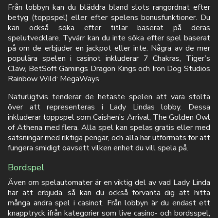
Från lobbyn kan du bläddra bland slots rangordnat efter
betyg (toppspel) eller efter spelens bonusfunktioner. Du
kan också söka efter titlar baserat på deras
spelutvecklare. Tyvärr kan du inte söka efter spel baserat
på om de erbjuder en jackpot eller inte. Några av de mer
populära spelen i casinot inkluderar 7 Chakras, Tiger’s
Claw, BetSoft Gamings Dragon Kings och Iron Dog Studios
Rainbow Wild: MegaWays.
Naturligtvis tenderar de hetaste spelen att vara stolta
över att representeras i Lady Lindas lobby. Dessa
inkluderar toppspel som Caishen’s Arrival, The Golden Owl
of Athena med flera. Alla spel kan spelas gratis eller med
satsningar med riktiga pengar, och alla har utformats för att
fungera smidigt oavsett vilken enhet du vill spela på.
Bordspel
Även om spelautomater är en viktig del av vad Lady Linda
har att erbjuda, så kan du också förvänta dig att hitta
många andra spel i casinot. Från lobbyn är du endast ett
knapptryck ifrån kategorier som live casino- och bordsspel,