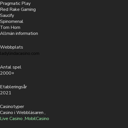
Pragmatic Play
Red Rake Gaming
Saucify
Spinomenal
Tom Horn
Allmän information
Webbplats
ladylindacasino.com
Antal spel
2000+
Etableringsår
2021
Casinotyper
Casino i Webbläsaren ,
Live Casino ,
MobilCasino