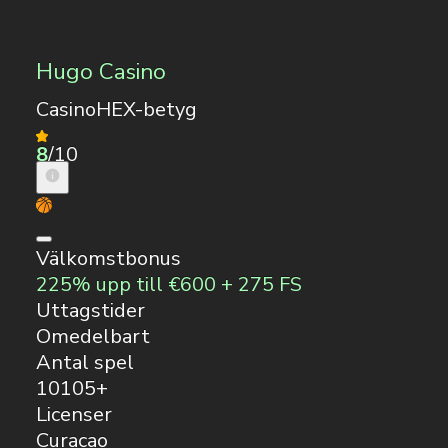
Hugo Casino
CasinoHEX-betyg
8
/10
Välkomstbonus
225% upp till €600 + 275 FS
Uttagstider
Omedelbart
Antal spel
10105+
Licenser
Curacao