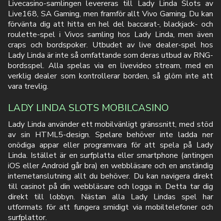
Livecasino-samlingen levereras till Lady Linda Slots av
Live168, SA Gaming, men framför allt Vivo Gaming. Du kan
förvänta dig att hitta en hel del baccarat-, blackjack- och
roulette-spel i Vivos samling hos Lady Linda, men även
craps och bordspoker. Utbudet av live dealer-spel hos
Lady Linda är inte så omfattande som deras utbud av RNG-
bordsspel. Alla spelas via en livevideo stream, med en
verklig dealer som kontrollerar borden, så glöm inte att
vara trevlig.
LADY LINDA SLOTS MOBILCASINO
Lady Linda använder ett mobilvänligt gränssnitt, med stöd
av sin HTML5-design. Spelare behöver inte ladda ner
onödiga appar eller programvara för att spela på Lady
Linda. Istället är en surfplatta eller smartphone (antingen
iOS eller Android går bra) en webbläsare och en anständig
internetanslutning allt du behöver. Du kan navigera direkt
till casinot på din webbläsare och logga in. Detta tar dig
direkt till lobbyn. Nästan alla Lady Lindas spel har
utformats för att fungera smidigt via mobiltelefoner och
surfplattor.