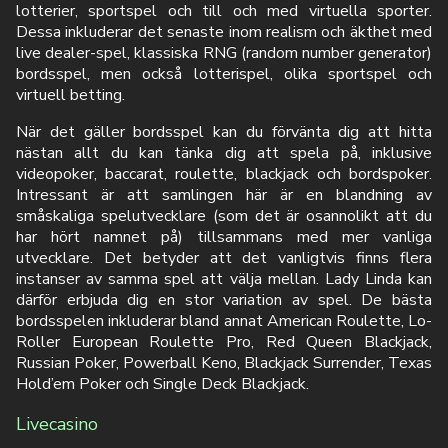
lotterier, sportspel och till och med virtuella sporter.
Dessa inkluderar det senaste inom realism och äkthet med
live dealer-spel, klassiska RNG (random number generator)
bordsspel, men också lotterispel, olika sportspel och
virtuell betting.
När det gäller bordsspel kan du förvänta dig att hitta
nästan allt du kan tänka dig att spela på, inklusive
videopoker, baccarat, roulette, blackjack och bordspoker.
Intressant är att samlingen här är en blandning av
småskaliga spelutvecklare (som det är osannolikt att du
har hört namnet på) tillsammans med mer vanliga
utvecklare. Det betyder att det vanligtvis finns flera
instanser av samma spel att välja mellan. Lady Linda kan
därför erbjuda dig en stor variation av spel. De bästa
bordsspelen inkluderar bland annat American Roulette, Lo-
Roller European Roulette Pro, Red Queen Blackjack,
Russian Poker, Powerball Keno, Blackjack Surrender, Texas
Hold’em Poker och Single Deck Blackjack.
Livecasino