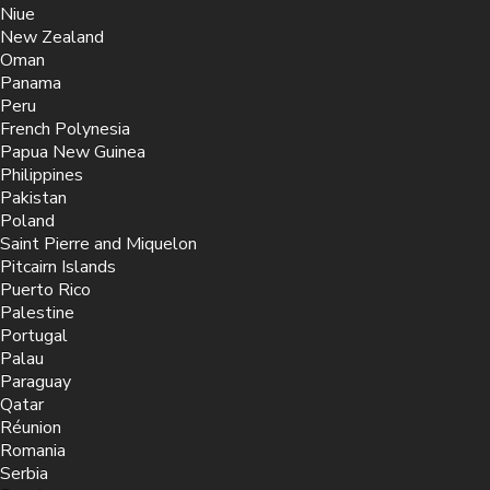
Niue
New Zealand
Oman
Panama
Peru
French Polynesia
Papua New Guinea
Philippines
Pakistan
Poland
Saint Pierre and Miquelon
Pitcairn Islands
Puerto Rico
Palestine
Portugal
Palau
Paraguay
Qatar
Réunion
Romania
Serbia