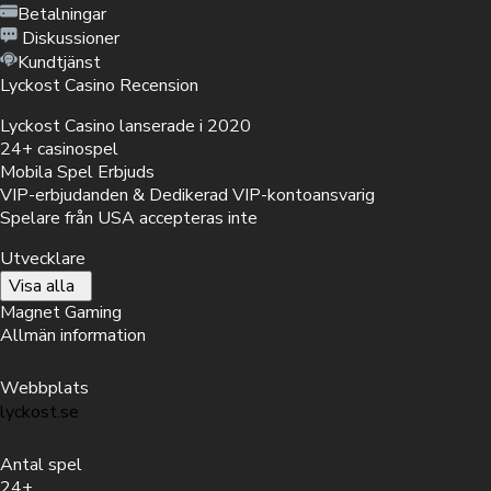
Betalningar
Diskussioner
Kundtjänst
Lyckost Casino Recension
Lyckost Casino lanserade i 2020
24+ casinospel
Mobila Spel Erbjuds
VIP-erbjudanden & Dedikerad VIP-kontoansvarig
Spelare från USA accepteras inte
Utvecklare
Visa alla
Magnet Gaming
Allmän information
Webbplats
lyckost.se
Antal spel
24+