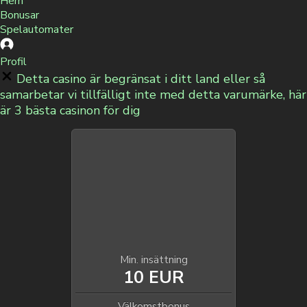
Hem
Bonusar
Spelautomater
Profil
Detta casino är begränsat i ditt land eller så
samarbetar vi tillfälligt inte med detta varumärke, här
är 3 bästa casinon för dig
Min. insättning
10 EUR
Välkomstbonus