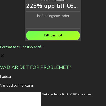
225% upp till €600 + 275 FS
Insättningsmetoder
Till casinot
Fortsätta till casino ändå
VAD ÄR DET FÖR PROBLEMET?
Laddar ...
Var god och förklara:
Min. insättning
20 EUR
Text area has a limit of 200 characters.
Välkomstbonus