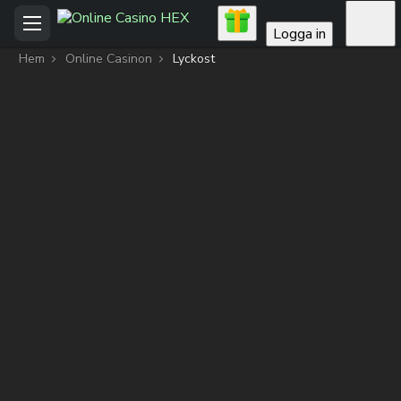
Logga in
Hem
Online Casinon
Lyckost