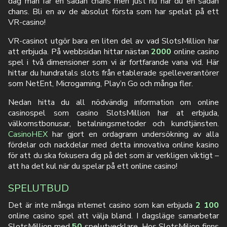
dag man får en sådan chans men just nu har du en sådan
chans. Bli en av de absolut första som har spelat på ett
VR-casino!
VR-casinot utgör bara en liten del av vad SlotsMillion har
att erbjuda. På webbsidan hittar nästan
2000
online casino
spel i två dimensioner som vi är fortfarande vana vid. Här
hittar du hundratals slots från etablerade spelleverantörer
som NetEnt, Microgaming, Play’n Go och många fler.
Nedan hitta du all nödvändig information om online
casinospel som casino SlotsMillion har at erbjuda,
välkomstbonusar, betalningsmetoder och kundtjänsten.
CasinoHEX
har gjort en ordagrann undersökning av alla
fördelar och nackdelar med detta innovativa online kasino
för att du ska fokusera dig på det som är verkligen viktigt –
att ha det kul när du spelar på ett online casino!
SPELUTBUD
Det är inte många internet casino som kan erbjuda
2 100
online casino spel att välja bland. I dagsläge samarbetar
SlotsMillion med
50
spelutvecklare. Hos SlotsMilion finns