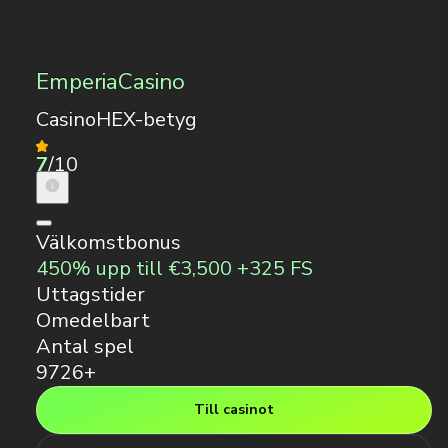
EmperiaCasino
CasinoHEX-betyg
7
/10
Välkomstbonus
450% upp till €3,500 +325 FS
Uttagstider
Omedelbart
Antal spel
9726+
Till casinot