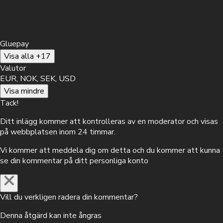
Gluepay
Visa alla +17
Valutor
EUR, NOK, SEK, USD
Visa mindre
Tack!
Ditt inlägg kommer att kontrolleras av en moderator och visas
på webbplatsen inom 24 timmar.
Vi kommer att meddela dig om detta och du kommer att kunna
se din kommentar på ditt personliga konto
Vill du verkligen radera din kommentar?
Denna åtgärd kan inte ångras