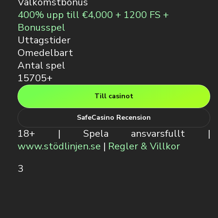
Välkomstbonus
400% upp till €4,000 + 1200 FS +
Bonusspel
Uttagstider
Omedelbart
Antal spel
15705+
Till casinot
SafeCasino Recension
18+ | Spela ansvarsfullt |
www.stödlinjen.se
|
Regler & Villkor
3