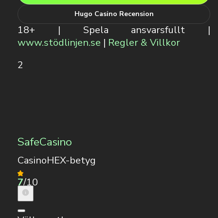
Hugo Casino Recension
18+ | Spela ansvarsfullt |
www.stödlinjen.se
|
Regler & Villkor
2
SafeCasino
CasinoHEX-betyg
7
/10