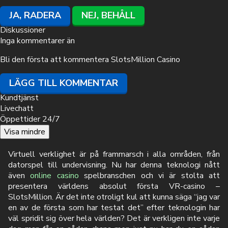
JA, RADERA
NEJ, BEHÅLL
Diskussioner
Inga kommentarer än
Bli den första att kommentera SlotsMillion Casino
LÄGG TILL KOMMENTAR
Kundtjänst
Livechatt
Öppettider 24/7
Visa mindre
Virtuell verklighet är på frammarsch i alla områden, från
datorspel till undervisning. Nu har denna teknologi nått
även
online casino
spelbranschen och vi är stolta att
presentera världens absolut första VR-casino –
SlotsMillion. Är det inte otroligt kul att kunna säga “jag var
en av de första som har testat det” efter teknologin har
väl spridit sig över hela världen? Det är verkligen inte varje