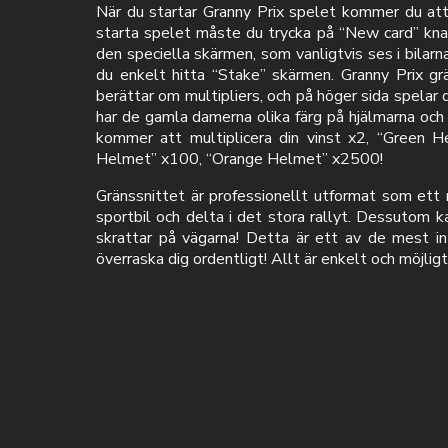
När du startar Granny Prix spelet kommer du att 
starta spelet måste du trycka på “New card” knap
den speciella skärmen, som vanligtvis ses i bilar
du enkelt hitta “Stake” skärmen. Granny Prix grän
berättar om multipliers, och på höger sida spelar
har de gamla damerna olika färg på hjälmarna oc
kommer att multiplicera din vinst x2, “Green 
Helmet” x100, “Orange Helmet” x2500!
Gränssnittet är professionellt utformat som ett n
sportbil och delta i det stora rallyt. Dessutom k
skrattar på vägarna! Detta är ett av de mest 
överraska dig ordentligt! Allt är enkelt och möjligt