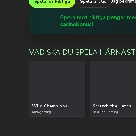
Jag bekräfta
Spela för Riktiga
Spela Gratis
Spela mot riktiga pengar me
casinobonus!
VAD SKA DU SPELA HÄRNÄST
Wild Champions
Scratch the Hatch
Microgaming
NextGen Gaming