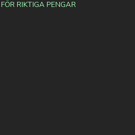
 FÖR RIKTIGA PENGAR