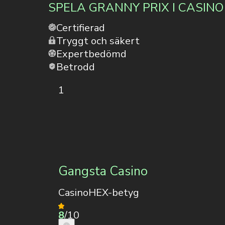
SPELA GRANNY PRIX I CASINO
Certifierad
Tryggt och säkert
Expertbedömd
Betrodd
1
Gangsta Casino
CasinoHEX-betyg
8
/10