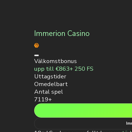
Immerion Casino
Välkomstbonus
upp till €863+ 250 FS
Uttagstider
Omedelbart
Antal spel
7119+
Im