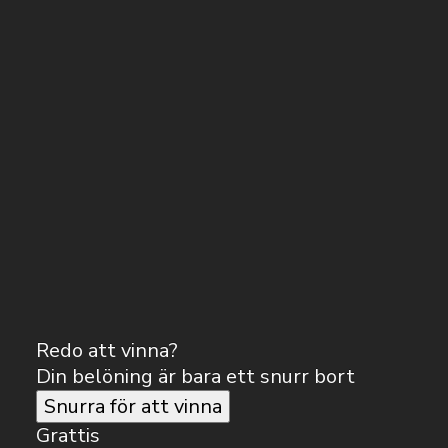
Redo att vinna?
Din belöning är bara ett snurr bort
Snurra för att vinna
Grattis