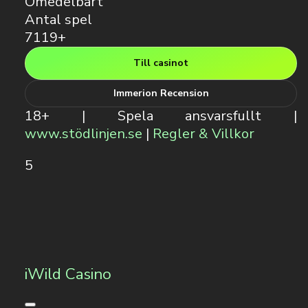
Omedelbart
Antal spel
7119+
Till casinot
Immerion Recension
18+ | Spela ansvarsfullt |
www.stödlinjen.se
|
Regler & Villkor
5
iWild Casino