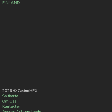
FINLAND
2026 © CasinoHEX
Sajtkarta
Om Oss
Kontakter
Ansvarsfullt spelande