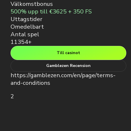
Välkomstbonus
500% upp till €3625 + 350 FS
Uttagstider
Omedelbart
Antal spel
11354+
Till casinot
Gamblezen Recension
https://gamblezen.com/en/page/terms-
and-conditions
2