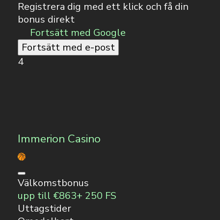
Registrera dig med ett klick och få din
bonus direkt
Fortsätt med Google
Fortsätt med e-post
4
Immerion Casino
Välkomstbonus
upp till €863+ 250 FS
Uttagstider