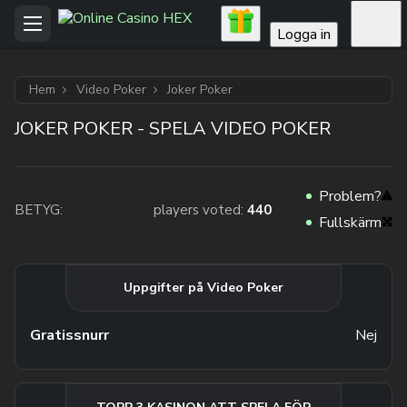
Logga in
Hem
Video Poker
Joker Poker
JOKER POKER - SPELA VIDEO POKER
Problem?
BETYG:
players voted:
440
Fullskärm
Uppgifter på Video Poker
Gratissnurr
Nej