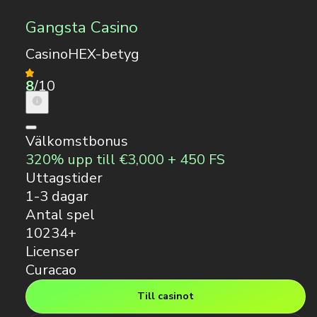
Gangsta Casino
CasinoHEX-betyg
8
/10
Välkomstbonus
320% upp till €3,000 + 450 FS
Uttagstider
1-3 dagar
Antal spel
10234+
Licenser
Curacao
Till casinot