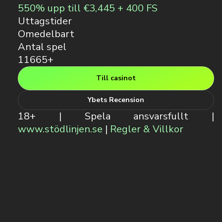
550% upp till €3,445 + 400 FS
Uttagstider
Omedelbart
Antal spel
11665+
Till casinot
Ybets Recension
18+ | Spela ansvarsfullt |
www.stödlinjen.se
|
Regler & Villkor