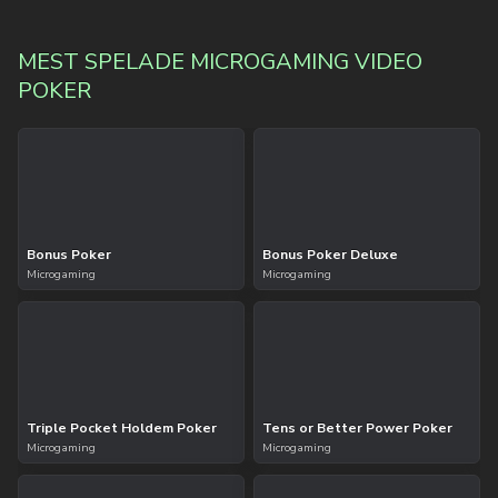
MEST SPELADE MICROGAMING VIDEO
POKER
Bonus Poker
Bonus Poker Deluxe
Microgaming
Microgaming
Triple Pocket Holdem Poker
Tens or Better Power Poker
Microgaming
Microgaming