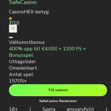
SafeCasino
CasinoHEX-betyg
7
/10
Välkomstbonus
400% upp till €4,000 + 1200 FS +
Bonusspel
Uttagstider
Omedelbart
Antal spel
15705+
Till casinot
SafeCasino Recension
18+ | Spela ansvarsfullt |