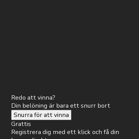
Redo att vinna?
Din belöning är bara ett snurr bort
Snurra för att vinna
Grattis
Registrera dig med ett klick och få din