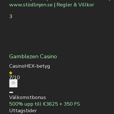
www.stödlinjen.se
|
Regler & Villkor
3
Gamblezen Casino
CasinoHEX-betyg
7
/10
Välkomstbonus
500% upp till €3625 + 350 FS
Uttagstider