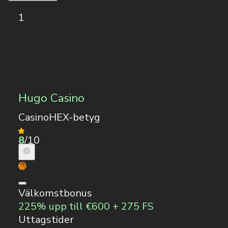
1
Hugo Casino
CasinoHEX-betyg
8
/10
Välkomstbonus
225% upp till €600 + 275 FS
Uttagstider