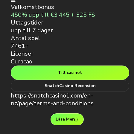
Välkomstbonus
450% upp till €3,445 + 325 FS
Uttagstider
upp till 7 dagar
Antal spel
7461+
Licenser
Curacao
Till casinot
SnatchCasino Recension
https://snatchcasino1.com/en-
nz/page/terms-and-conditions
Läsa Mer