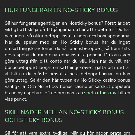
HUR FUNGERAR EN NO-STICKY BONUS
Så hur fungerar egentligen en Nosticky bonus? Först är det
viktigt att skilja på tillgångarna du har att spela för. Du har
nämligen två olika belopp: insättningen och bonuspengarna.
När du spelar med en No Sticky bonus har du inget
omsättningskrav förrän du når bonusbeloppet, så fram tills
dess spelar du med dina egna insatta pengar. Du kan även
göra uttag från ditt konto när du vill. Men när du väl når
bonusbeloppet börjar omsättningskravet gälla och det är
alltså nu du måste omsätta hela beloppet innan du kan
göra uttag. Så är den här typen av No Sticky casino bonus
vanlig? Ja. Och No Sticky bonus casino är särskilt populära
bland nya spelare, eftersom man kan
spela utan krav
till en
viss punkt.
SKILLNADER MELLAN NO-STICKY BONUS
OCH STICKY BONUS
Så för att vara extra tydliga: När du hör någon prata om