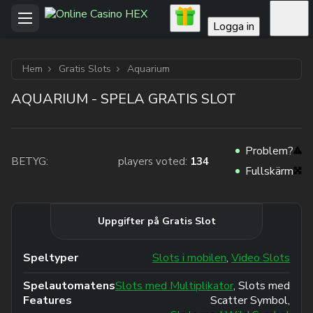
Logga in
Hem
Gratis Slots
Aquarium
AQUARIUM - SPELA GRATIS SLOT
Problem?
BETYG:
players voted:
134
Fullskärm
Uppgifter på Gratis Slot
Speltyper
Slots i mobilen
,
Video Slots
Spelautomatens
Slots med Multiplikator
, Slots med
Features
Scatter Symbol,