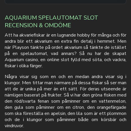
AQUARIUM SPELAUTOMAT SLOT
RECENSION & OMDÖME
Att ha akvariefiskar är en lugnande hobby för många och för
andra blir ett akvarium en extra fin detalj i hemmet. Men
när Playson tänkte på ordet akvarium så tänkte de istället
på en spelautomat, vad annars? Så nu har de skapat
Aquarium casino, en online slot fylld med söta, och vackra,
fiskar i olika färger.
Några visar sig som en och en medan andra visar sig i
klungor. Men tittar man närmare på dessa fiskar så ser man
att de är unika på mer än ett sätt. För deras utseende är
nämligen baserat på frukter. Så vi har den gröna fisken med
den röd/svarta fenan som påminner om en vattenmelon,
den gula som påminner om en citron, den orangefärgade
som ska föreställa en apelsin, den lila som är ett plommon
och de i klungor som påminner både om körsbär och
vindruvor.