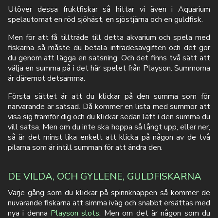
Utöver dessa fruktfiskar så hittar vi även i Aquarium
spelautomat en röd sjöhäst, en sjöstjärna och en guldfisk.
Men för att få tillträde till detta akvarium och spela med
fiskarna så måste du betala inträdesavgiften och det gör
du genom att lägga en satsning. Och det finns två sätt att
välja en summa på i det här spelet från Playson. Summorna
är däremot detsamma.
Första sättet är att du klickar på den summa som för
närvarande är satsad. Då kommer en lista med summor att
visa sig framför dig och du klickar sedan lätt i den summa du
vill satsa. Men om du inte ska hoppa så långt upp, eller ner,
så är det minst lika enkelt att klicka på någon av de två
pilarna som är intill summan för att ändra den.
DE VILDA, OCH GYLLENE, GULDFISKARNA
Varje gång som du klickar på spinnknappen så kommer de
nuvarande fiskarna att simma iväg och snabbt ersättas med
nya i denna
Playson slots
. Men om det är någon som du