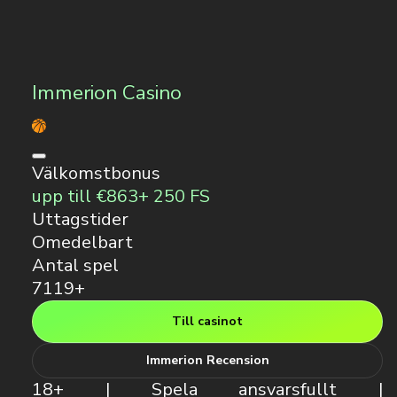
Immerion Casino
Välkomstbonus
upp till €863+ 250 FS
Uttagstider
Omedelbart
Antal spel
7119+
Till casinot
Immerion Recension
18+ | Spela ansvarsfullt |