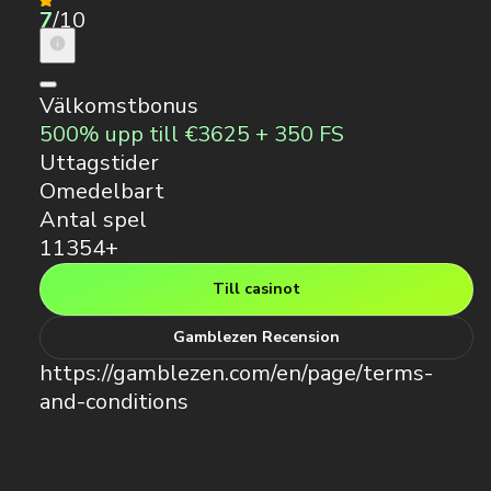
7
/10
Välkomstbonus
500% upp till €3625 + 350 FS
Uttagstider
Omedelbart
Antal spel
11354+
Till casinot
Gamblezen Recension
https://gamblezen.com/en/page/terms-
and-conditions