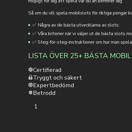
möjligt för dig att spela var du än befinner dig.
Så om du vill spela mobilslots för riktiga pengar ka
✅ Några av de bästa utvecklarna av slots;
✅ Våra kriterier när vi väljer ut de bästa slots 
✅ Steg-för-steg-instruktioner om hur man spelar 
LISTA ÖVER 25+ BÄSTA MOBIL
Certifierad
Tryggt och säkert
Expertbedömd
Betrodd
1