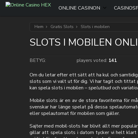
ONLINE CASINON
CASINOS
Hem
Gratis Slots
Slots i mobilen
SLOTS I MOBILEN ONL
BETYG:
players voted:
141
Om du letar efter ett sätt att ha kul och samtidi
slots som vi valt ut för dig. Vi har tagit och titta
kan spela slots i mobilen –
spelutbud och variatio
Mobile slots är en av de stora favoriterna för må
svenskar har länge spelat på dessa spelautomater
eller spelautomat för mobilen som gäller.
Sajter med mobil-slots har blivit allt mer populä
gillar att spela slots i datorn tycker vi helt k