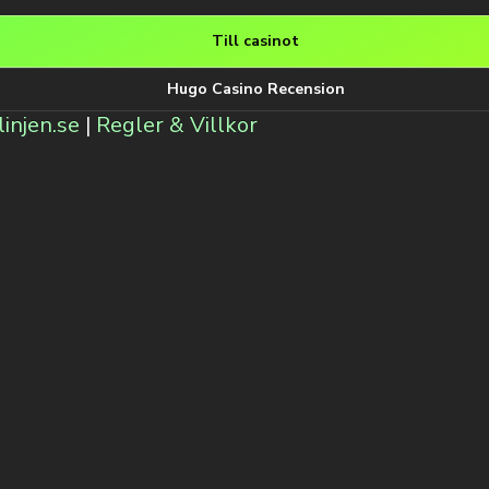
Till casinot
Hugo Casino Recension
injen.se
|
Regler & Villkor