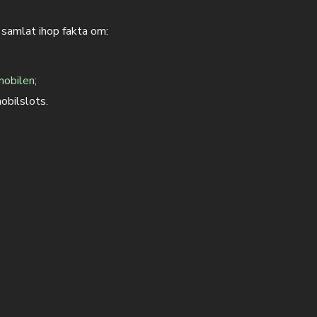
r samlat ihop fakta om:
mobilen
;
obilslots.