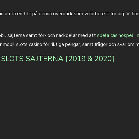
n du ta en titt på denna överblick som vi förberett för dig. Vi ha
mobil sajterna samt för- och nackdelar med att
spela casinospel i 
mobil slots casino för riktiga pengar, samt frågor och svar om m
 SLOTS SAJTERNA [2019 & 2020]