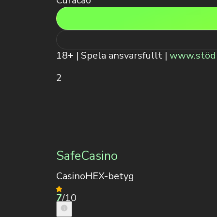
Curacao
18+ | Spela ansvarsfullt |
www.stödl
2
SafeCasino
CasinoHEX-betyg
7
/10