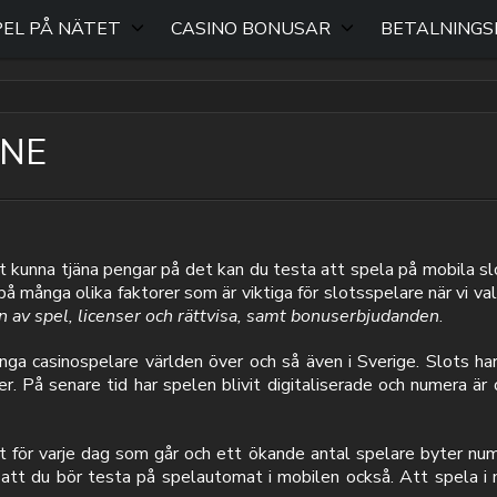
PEL PÅ NÄTET
CASINO BONUSAR
BETALNING
INE
gt kunna tjäna pengar på det kan du testa att spela på mobila s
t på många olika faktorer som är viktiga för slotsspelare när vi v
n av spel, licenser och rättvisa, samt bonuserbjudanden
.
nga casinospelare världen över och så även i Sverige. Slots har 
. På senare tid har spelen blivit digitaliserade och numera är
rt för varje dag som går och ett ökande antal spelare byter nu
lart att du bör testa på spelautomat i mobilen också. Att spela