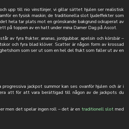
 upp till nio vinstlinjer, vi gillar sättet hjulen ser realistisk
mför en fysisk maskin; de traditionella slot ljudeffekter som
 det hela tar plats mot en grönskande bakgrund ockuperat av
sett på toppen av en hatt under mina Damer Dag på Ascot.
r av fyra frukter, ananas, jordgubbar, apelsin och körsbär –
ästskor och fyra blad klöver. Scatter är någon form av krossad
ighetshorn som ser ut som en hel del frukt som faller ut av en
a progressiva jackpot summor kan ses ovanför hjulen och är i
era att för att vara berättigad till någon av de jackpots du
er men det spelar ingen roll – det är en
traditionell slot
med