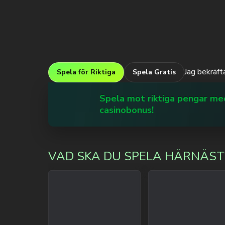
Jag bekräfta
Spela för Riktiga
Spela Gratis
Spela mot riktiga pengar me
casinobonus!
VAD SKA DU SPELA HÄRNÄST