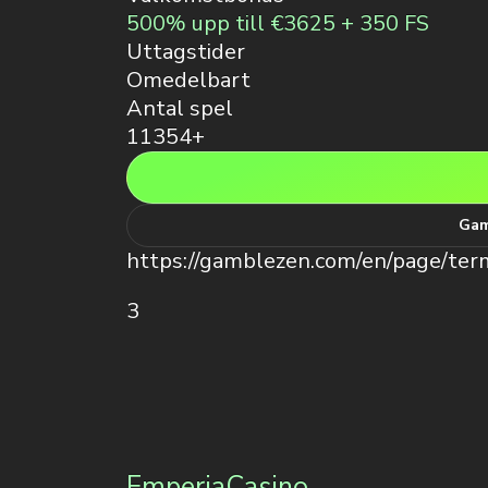
500% upp till €3625 + 350 FS
Uttagstider
Omedelbart
Antal spel
11354+
Gam
https://gamblezen.com/en/page/ter
3
EmperiaCasino