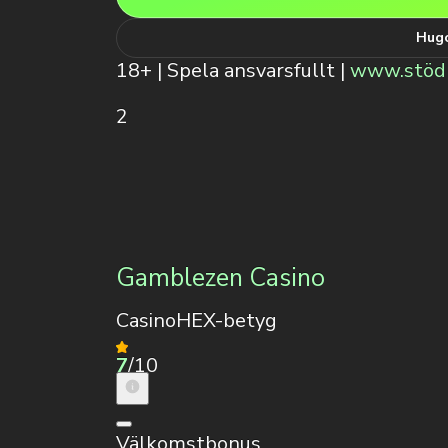
Hugo
18+ | Spela ansvarsfullt |
www.stödl
2
Gamblezen Casino
CasinoHEX-betyg
7
/10
Välkomstbonus