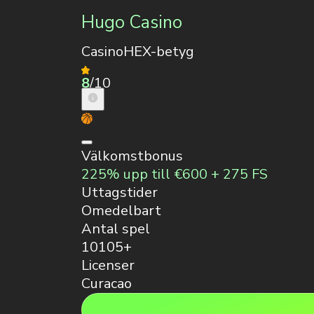
Hugo Casino
CasinoHEX-betyg
8
/10
Välkomstbonus
225% upp till €600 + 275 FS
Uttagstider
Omedelbart
Antal spel
10105+
Licenser
Curacao