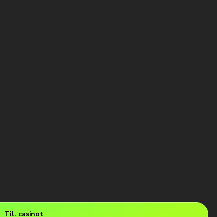
Till casinot