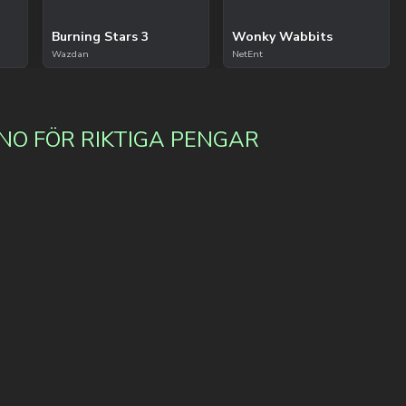
Burning Stars 3
Wonky Wabbits
Wazdan
NetEnt
INO FÖR RIKTIGA PENGAR