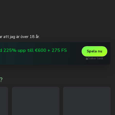
r att jag är över 18 år.
d 225% upp till €600 + 275 FS
Spela nu
Säker länk
?