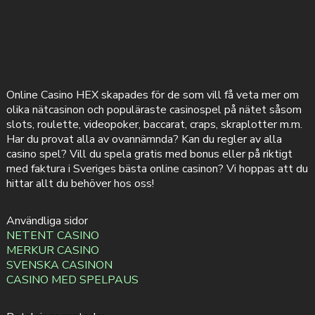
Online Casino HEX skapades för de som vill få veta mer om
olika nätcasinon och populäraste casinospel på nätet såsom
slots, roulette, videopoker, baccarat, craps, skraplotter m.m.
Har du provat alla av ovannämnda? Kan du regler av alla
casino spel? Vill du spela gratis med bonus eller på riktigt
med faktura i Sveriges bästa online casinon? Vi hoppas att du
hittar allt du behöver hos oss!
Användliga sidor
NETENT CASINO
MERKUR CASINO
SVENSKA CASINON
CASINO MED SPELPAUS