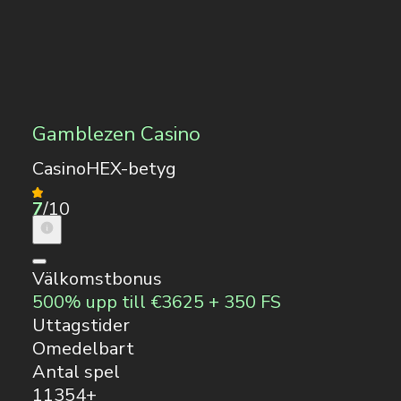
Gamblezen Casino
CasinoHEX-betyg
7
/10
Välkomstbonus
500% upp till €3625 + 350 FS
Uttagstider
Omedelbart
Antal spel
11354+