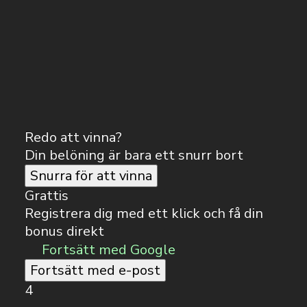
Redo att vinna?
Din belöning är bara ett snurr bort
Snurra för att vinna
Grattis
Registrera dig med ett klick och få din
bonus direkt
Fortsätt med Google
Fortsätt med e-post
4