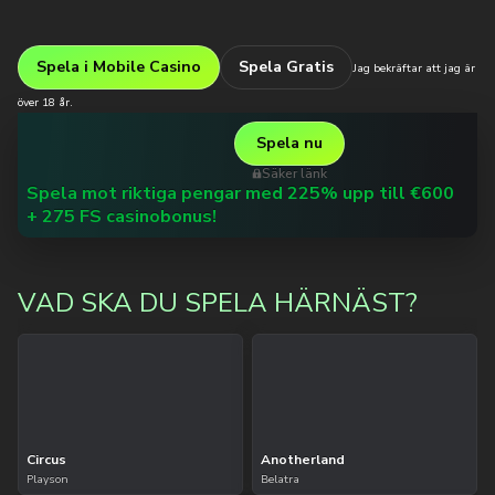
Spela i Mobile Casino
Spela Gratis
Jag bekräftar att jag är
över 18 år.
Spela nu
Säker länk
Spela mot riktiga pengar med 225% upp till €600
+ 275 FS casinobonus!
VAD SKA DU SPELA HÄRNÄST?
Circus
Anotherland
Playson
Belatra