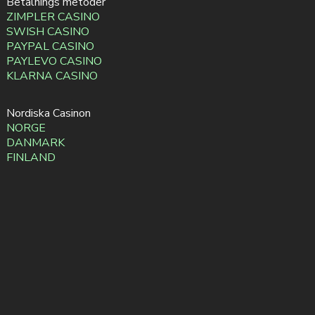
Betalnings metoder
ZIMPLER CASINO
SWISH CASINO
PAYPAL CASINO
PAYLEVO CASINO
KLARNA CASINO
Nordiska Casinon
NORGE
DANMARK
FINLAND