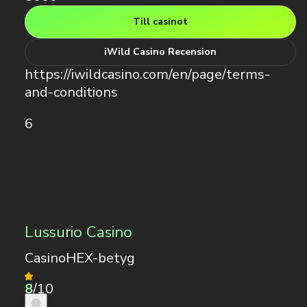
Till casinot
iWild Casino Recension
https://iwildcasino.com/en/page/terms-
and-conditions
6
Lussurio Casino
CasinoHEX-betyg
8
/10