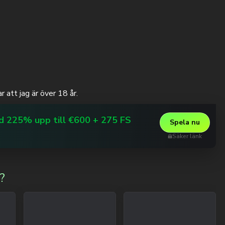
r att jag är över 18 år.
d 225% upp till €600 + 275 FS
Spela nu
Säker länk
?