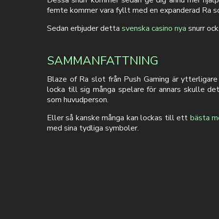
Dessa snurr kommer sedan ge dig ännu mer hjälp på
femte kommer vara fyllt med en expanderad Ra so
Sedan erbjuder detta
svenska casino nya
snurr ock
SAMMANFATTNING
Blaze of Ra slot från Push Gaming är ytterligar
locka till sig många spelare för annars skulle d
som huvudperson.
Eller så kanske många kan lockas till ett
bästa mo
med sina tydliga symboler.