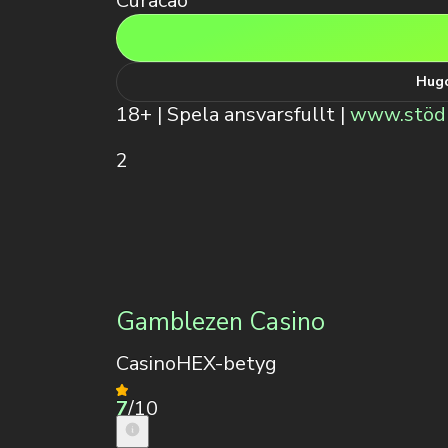
Curacao
Hugo
18+ | Spela ansvarsfullt |
www.stödl
2
Gamblezen Casino
CasinoHEX-betyg
7
/10