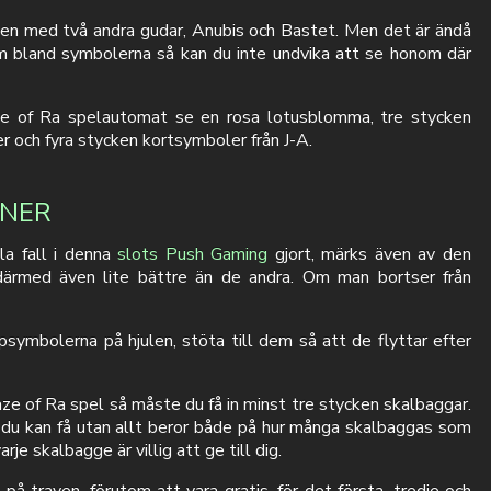
ten med två andra gudar, Anubis och Bastet. Men det är ändå
m bland symbolerna så kan du inte undvika att se honom där
ze of Ra spelautomat se en rosa lotusblomma, tre stycken
 och fyra stycken kortsymboler från J-A.
ONER
la fall i denna
slots Push Gaming
gjort, märks även av den
därmed även lite bättre än de andra. Om man bortser från
symbolerna på hjulen, stöta till dem så att de flyttar efter
laze of Ra spel så måste du få in minst tre stycken skalbaggar.
 du kan få utan allt beror både på hur många skalbaggas som
e skalbagge är villig att ge till dig.