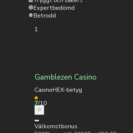
Tryggt och säkert
Expertbedömd
Betrodd
1
Gamblezen Casino
CasinoHEX-betyg
7
/10
Välkomstbonus