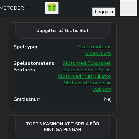
SMETODER
Logga in
Uppgifter på Gratis Slot
Speltyper
Slots i mobilen
,
Video Slots
Spelautomatens
Slots med Bonusspel
,
Features
Slots med Free Spins
,
Slots med Multiplikator
,
Slots med Progressiv
Jackpott
Gratissnurr
Nej
TOPP 3 KASINON ATT SPELA FÖR
RIKTIGA PENGAR