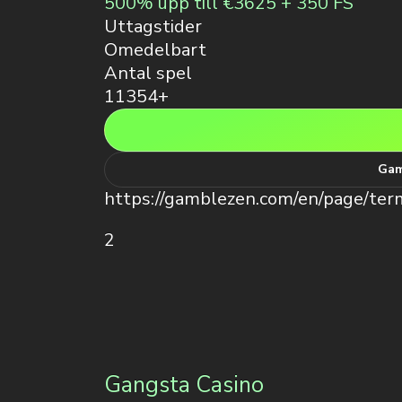
500% upp till €3625 + 350 FS
Uttagstider
Omedelbart
Antal spel
11354+
Gam
https://gamblezen.com/en/page/ter
2
Gangsta Casino