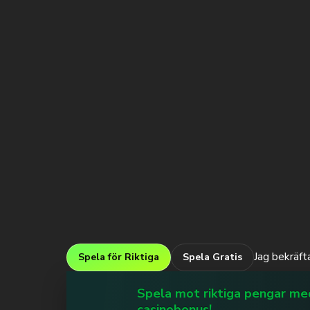
Jag bekräfta
Spela för Riktiga
Spela Gratis
Spela mot riktiga pengar me
casinobonus!