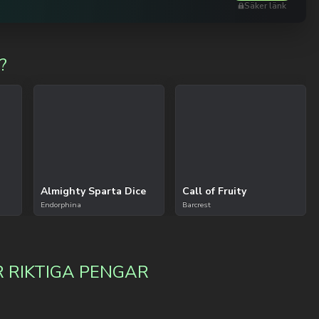
Säker länk
?
Almighty Sparta Dice
Call of Fruity
Endorphina
Barcrest
R RIKTIGA PENGAR