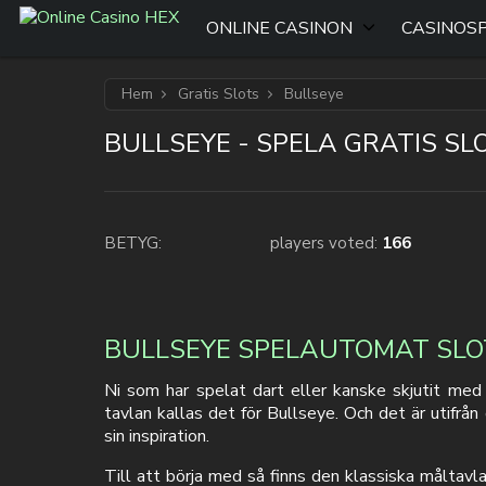
ONLINE CASINON
CASINOS
Hem
Gratis Slots
Bullseye
BULLSEYE - SPELA GRATIS SL
BETYG:
players voted:
166
BULLSEYE SPELAUTOMAT SLO
Ni som har spelat dart eller kanske skjutit med 
tavlan kallas det för Bullseye. Och det är utifrå
sin inspiration.
Till att börja med så finns den klassiska målta