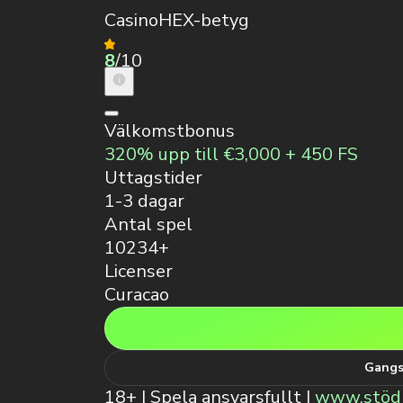
CasinoHEX-betyg
8
/10
Välkomstbonus
320% upp till €3,000 + 450 FS
Uttagstider
1-3 dagar
Antal spel
10234+
Licenser
Curacao
Gangs
18+ | Spela ansvarsfullt |
www.stödl