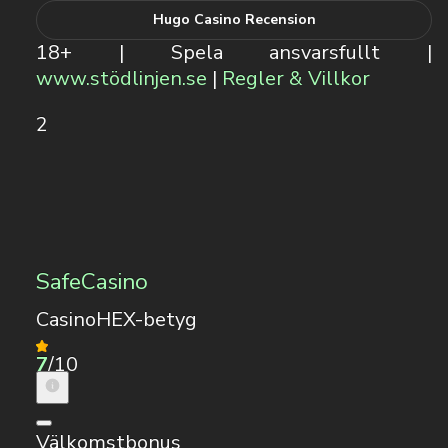
Hugo Casino Recension
18+ | Spela ansvarsfullt |
www.stödlinjen.se
|
Regler & Villkor
2
SafeCasino
CasinoHEX-betyg
7
/10
Välkomstbonus