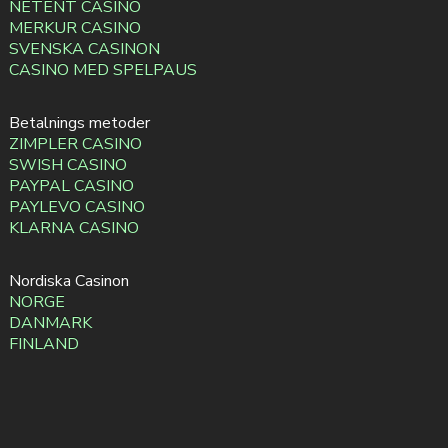
NETENT CASINO
MERKUR CASINO
SVENSKA CASINON
CASINO MED SPELPAUS
Betalnings metoder
ZIMPLER CASINO
SWISH CASINO
PAYPAL CASINO
PAYLEVO CASINO
KLARNA CASINO
Nordiska Casinon
NORGE
DANMARK
FINLAND