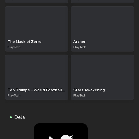
The Mask of Zorro
Archer
PlayTech
PlayTech
Top Trumps – World Football Stars
Stars Awakening
PlayTech
PlayTech
Dela