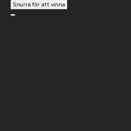
Snurra för att vinna