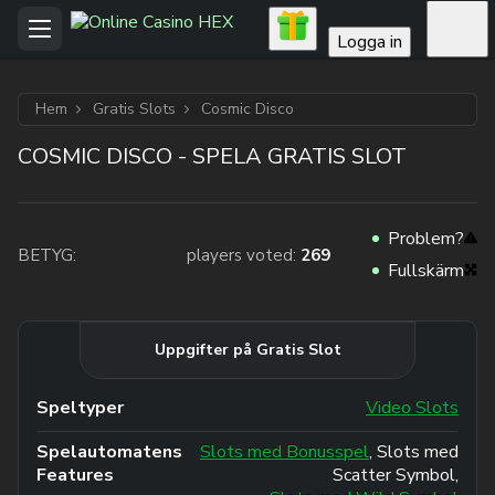
Logga in
Hem
Gratis Slots
Cosmic Disco
COSMIC DISCO - SPELA GRATIS SLOT
Problem?
BETYG:
players voted:
269
Fullskärm
Uppgifter på Gratis Slot
Speltyper
Video Slots
Spelautomatens
Slots med Bonusspel
, Slots med
Features
Scatter Symbol,