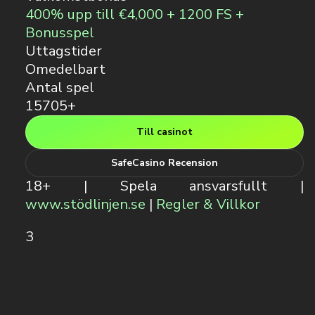
400% upp till €4,000 + 1200 FS +
Bonusspel
Uttagstider
Omedelbart
Antal spel
15705+
Till casinot
SafeCasino Recension
18+ | Spela ansvarsfullt |
www.stödlinjen.se
|
Regler & Villkor
3