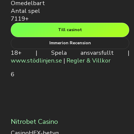
Omedelbart
Antal spel
7119+
Till casinot
Immerion Recension
18+ | Spela ansvarsfullt |
www.stödlinjen.se
|
Regler & Villkor
6
Nitrobet Casino
CasinoHEX-betyg